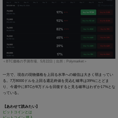
＜BTC価格の予測市場、5月22日｜出所：Polymarket＞
一方で、現在の現物価格を上回る水準への確信は大きく弱まってい
る。7万8000ドルを上回る週足終値を見込む確率は39%にとどま
り、今週中にBTCが8万ドルを回復すると見る確率はわずか17%とな
っている。
【あわせて読みたい】
ビットコインとは
ビットコイン 購入