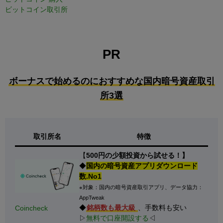
ビットコイン取引所
PR
ボーナスで始めるのにおすすめな国内暗号資産取引
所3選
取引所名
特徴
【
500円の少額投資から試せる！】
◆
国内の暗号資産アプリダウンロード
数.No1
※対象：国内の暗号資産取引アプリ、データ協力：
AppTweak
◆
銘柄数も最大級
、手数料も安い
Coincheck
▷
無料で口座開設する
◁