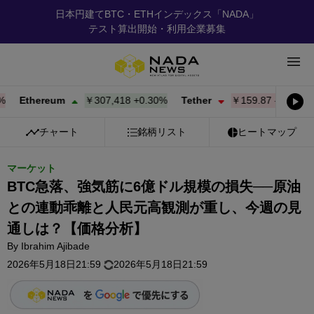
日本円建てBTC・ETHインデックス「NADA」
テスト算出開始・利用企業募集
Ethereum
￥307,418
+
0.30%
Tether
￥159.87
-0.02%
BN
チャート
銘柄リスト
ヒートマップ
マーケット
BTC急落、強気筋に6億ドル規模の損失──原油
との連動乖離と人民元高観測が重し、今週の見
通しは？【価格分析】
By
Ibrahim Ajibade
2026年5月18日21:59
2026年5月18日21:59