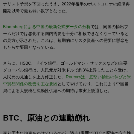
ナリスト予想を下回ったうえ、2022年後半のポストコロナの経済再
開期以降で最も弱い数字となった。
Bloombergによる中国の最新公式データの分析
では、同国の輸出ブ
ームだけでは悪化する国内需要を十分に相殺できなくなっていると
の見方が示された。これは、短期的にリスク資産への需要に懸念を
もたらす要因となっている。
さらに、HSBC、ドイツ銀行、ゴールドマン・サックスなどの主要
グローバル銀行は、人民元が対米ドルで約3%上昇したことを受け、
人民元の見通しを上方修正した。
Reutersは、底堅い輸出の伸びと米
中貿易関係の改善を主な要因
として挙げており、これにより中国当
局による大規模な流動性供給への期待は事実上後退した。
BTC、原油との連動崩れ
売り圧力に拍車をかけているのが、過去1週間でBTCと原油の方向性