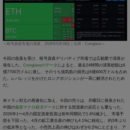
＜暗号資産市場の清算、2026年5月18日｜出所：Coinglass＞
今回の急落を受け、暗号資産デリバティブ市場では広範囲で清算が
発生した。
Coinglassのデータ
によると、過去24時間の清算総額は6
億7700万ドルに達し、そのうち強気筋の損失は6億600万ドルを占め
た。レバレッジをかけたロングポジションが一斉に解消されたため
だ。
米イラン対立の再激化に加え、今回の売りは、月曜日に発表された
中国の
最新マクロ経済データ
に対する投資家の反応とも重なった。
2026年1〜4月の固定資産投資は前年同期比で1.6%減少し、市場予
想を下回った。4月の鉱工業生産の伸びも4.1%に鈍化し、約3年ぶり
の低水準となった。小売売上高の伸びはわずか0.2%にとどまり、ア