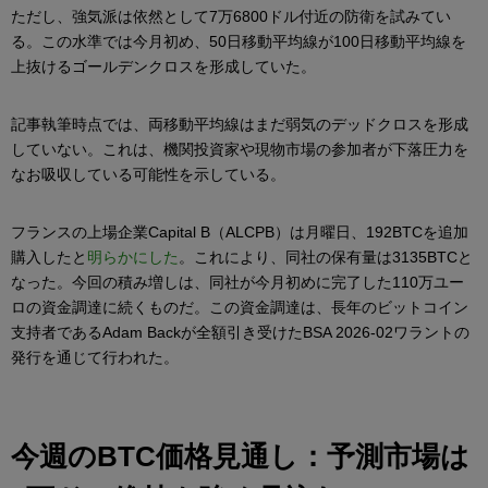
ただし、強気派は依然として7万6800ドル付近の防衛を試みてい
る。この水準では今月初め、50日移動平均線が100日移動平均線を
上抜けるゴールデンクロスを形成していた。
記事執筆時点では、両移動平均線はまだ弱気のデッドクロスを形成
していない。これは、機関投資家や現物市場の参加者が下落圧力を
なお吸収している可能性を示している。
フランスの上場企業Capital B（ALCPB）は月曜日、192BTCを追加
購入したと
明らかにした
。これにより、同社の保有量は3135BTCと
なった。今回の積み増しは、同社が今月初めに完了した110万ユー
ロの資金調達に続くものだ。この資金調達は、長年のビットコイン
支持者であるAdam Backが全額引き受けたBSA 2026-02ワラントの
発行を通じて行われた。
今週のBTC価格見通し：予測市場は