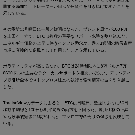
騰する局面で、トレーダーがBTCから資金を引き揚げ始めたことを
示している。
その乖離は月曜日に一段と鮮明になった。ブレント原油が108ドル
を上回る一方で、BTCは複数の重要なサポート水準を割り込んだ。
エネルギー価格の上昇に伴うインフレ懸念が、過去1週間の暗号資産
市場に直接的な逆風として作用したことを示している。
ボラティリティが高まるなか、BTCは24時間以内に8万ドルと7万
8600ドルの主要なテクニカルサポートを相次いで失い、デリバティ
ブ取引所全体でストップロス注文の執行と強制清算の波を引き起こ
した。
TradingViewのデータによると、BTCは日曜日、数週間ぶりに50日
移動平均線と100日移動平均線の両方を下回った。原油価格の上昇
や地政学的緊張に結び付いた、マクロ主導の売りの強さを反映して
いる。