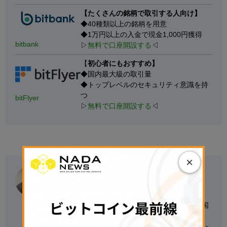
【たくさんの銘柄で取引する人向け】
◆40種類以上の銘柄を用意
◆1万円以上の入金で現金1,000円獲得
bitbank
▷
無料で口座開設する
◁
【
初心者にもおすすめ】
◆国内最大級の取引量
◆トップレベルのセキュリティ意識を持
つ
bitFlyer
▷
無料で口座開設する
◁
×
Ibrahim Ajibade
金融マーケットアナリスト。ナイジェリアの
University of Ibadan（イバダン大学）卒業後、同国
の大手銀行Access Bankで法人向け業務を担当。