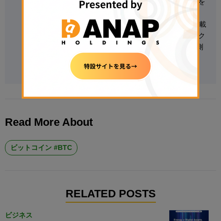
2020年以降、暗号資産関連のリサーチやレポートを
手がけ、これまでにCoinmarketcap、Beincrypto、
Crypto.news、FXStreet、Yahoo Financeなどに掲載
されている。 オンチェーン分析、グローバル・マク
ロ経済のインサイト、暗号資産デリバティブ、予測
市場、テクニカル分析を担当。
Read More About
ビットコイン #BTC
RELATED POSTS
ビジネス