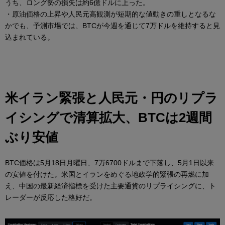
うち、ロング勢の損失は約6億ドルに上った。
・原油価格の上昇や人民元高観測が短期的な値動きの重しとなるな
かでも、予測市場では、BTCが今週を通じて7万ドルを維持すると見
込まれている。
米イラン緊張と人民元・円のリプラ
イシングで清算拡大、BTCは2週間
ぶり安値
BTC価格は5月18日月曜日、7万6700ドルまで下落し、5月1日以来
の安値を付けた。米国とイランをめぐる地政学的緊張の再燃に加
え、中国の最新経済指標を受けた主要通貨のリプライシングに、ト
レーダーが反応した格好だ。