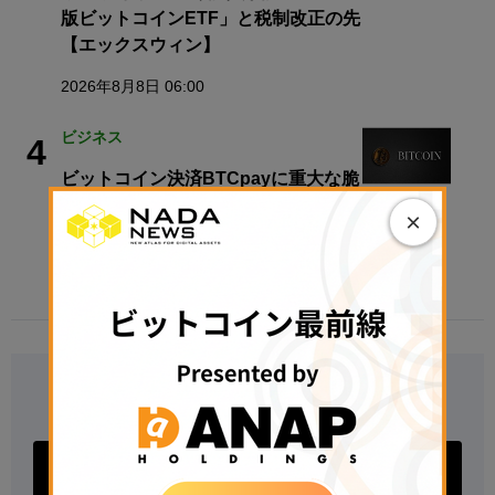
版ビットコインETF」と税制改正の先
【エックスウィン】
2026年8月8日 06:00
ビジネス
4
ビットコイン決済BTCpayに重大な脆
弱性
×
2026年8月8日 11:29
Follow Us
Xアカウントをフォロー