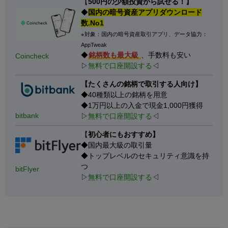
【
500円の少額投資から試せる！】
◆
国内の暗号資産アプリダウンロード
数.No1
※対象：国内の暗号資産取引アプリ、データ協力：
AppTweak
◆
銘柄数も最大級
、手数料も安い
Coincheck
▷
無料で口座開設する
◁
【たくさんの銘柄で取引する人向け】
◆40種類以上の銘柄を用意
◆1万円以上の入金で現金1,000円獲得
bitbank
▷
無料で口座開設する
◁
【
初心者にもおすすめ】
◆国内最大級の取引量
◆トップレベルのセキュリティ意識を持
つ
bitFlyer
▷
無料で口座開設する
◁