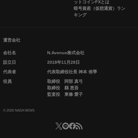
ットコインFXとは
暗号資産（仮想通貨）ラン
キング
運営会社
会社名
N.Avenue株式会社
設立日
2018年11月28日
代表者
代表取締役社長 神本 侑季
役員
取締役 阿部 真弓
取締役 縣 恵吾
監査役 東條 愛子
© 2026 NADA NEWS