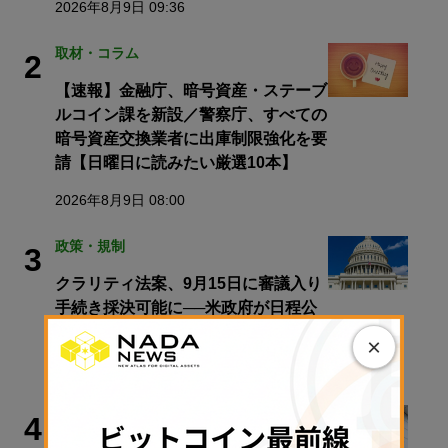
2026年8月9日 09:36
取材・コラム
2
【速報】金融庁、暗号資産・ステーブ
ルコイン課を新設／警察庁、すべての
暗号資産交換業者に出庫制限強化を要
請【日曜日に読みたい厳選10本】
2026年8月9日 08:00
政策・規制
3
クラリティ法案、9月15日に審議入り
手続き採決可能に──米政府が日程公
表
×
2026年8月9日 11:28
政策・規制
4