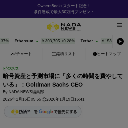
OwnersBook+スタート記念！
条件達成で最大30万円プレゼント
%
Ethereum
￥303,705
+
0.28%
Tether
￥158.17
+
0.00%
チャート
銘柄リスト
ヒートマップ
ビジネス
暗号資産と予測市場に「多くの時間を費やして
いる」：Goldman Sachs CEO
By
NADA NEWS編集部
2026年1月16日05:55
2026年1月19日16:41