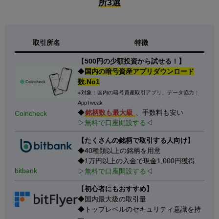
所3選
取引所名
特徴
【
500円の少額投資から試せる！】
◆
国内の暗号資産アプリダウンロード
数.No1
※対象：国内の暗号資産取引アプリ、データ協力：
AppTweak
◆
銘柄数も最大級
、手数料も安い
Coincheck
▷
無料で口座開設する
◁
【たくさんの銘柄で取引する人向け】
◆40種類以上の銘柄を用意
◆1万円以上の入金で現金1,000円獲得
bitbank
▷
無料で口座開設する
◁
【
初心者にもおすすめ】
◆国内最大級の取引量
◆トップレベルのセキュリティ意識を持