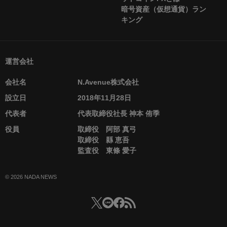
暗号資産（仮想通貨）ラン
キング
運営会社
会社名
N.Avenue株式会社
設立日
2018年11月28日
代表者
代表取締役社長 神本 侑季
役員
取締役 阿部 真弓
取締役 縣 恵吾
監査役 東條 愛子
© 2026 NADA NEWS