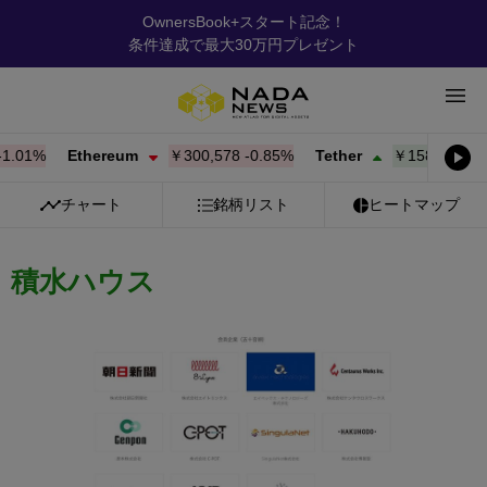
OwnersBook+スタート記念！
条件達成で最大30万円プレゼント
.01%
Ethereum
￥300,578
-0.85%
Tether
￥158.39
+
0.01
チャート
銘柄リスト
ヒートマップ
積水ハウス