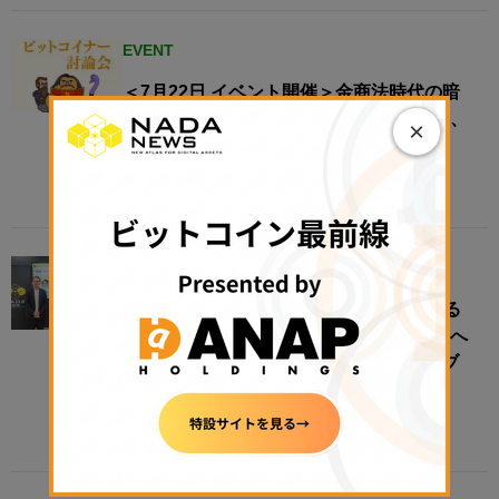
EVENT
＜7月22日 イベント開催＞金商法時代の暗
号資産市場を考える──法改正成立を受け、
×
ビットコイナーが制度の未来を討論
2026年7月21日 18:29
EVENT
“地域”をオンチェーン化すると何が変わる
のか──地方創生は、リアルな経済圏接続へ​
【N.Avenue club 3期11回ラウンドテーブ
ル・レポート】
2026年7月21日 11:00