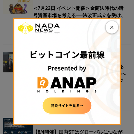
＜7月22日 イベント開催＞金商法時代の暗
号資産市場を考える──法改正成立を受け、
ビットコイナーが制度の未来を討論
×
2026年7月21日 18:29
EVENT
“地域”をオンチェーン化すると何が変わる
のか──地方創生は、リアルな経済圏接続へ​
【N.Avenue club 3期11回ラウンドテーブ
ル・レポート】
2026年7月21日 11:00
EVENT
【8/4開催】国内STはグローバルにつなが