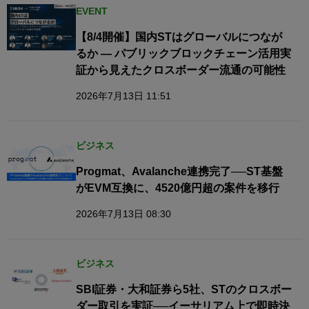
EVENT
【8/4開催】国内STはグローバルにつなが
るか — パブリックブロックチェーン活用実
証から見えたクロスボーダー流通の可能性
2026年7月13日 11:51
ビジネス
Progmat、Avalanche連携完了──ST基盤
がEVM互換に、4520億円超の案件を移行
2026年7月13日 08:30
ビジネス
SBI証券・大和証券ら5社、STのクロスボー
ダー取引を実証──イーサリアム上で即時決