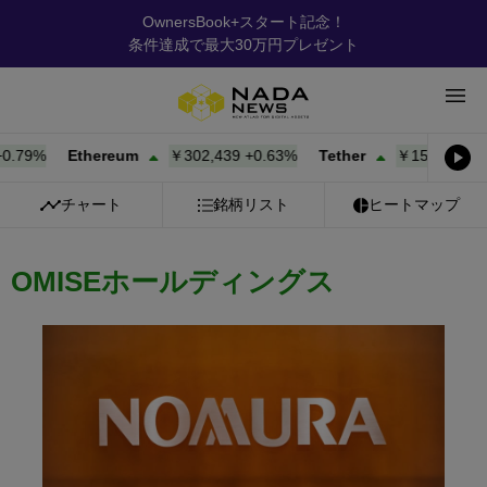
OwnersBook+スタート記念！
条件達成で最大30万円プレゼント
.79%
Ethereum
￥302,440
+
0.63%
Tether
￥157.93
+
0.0
チャート
銘柄リスト
ヒートマップ
OMISEホールディングス