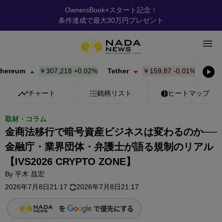
OwnersBook+スタート記念！
条件達成で最大30万円プレゼント
￥307,218
+
0.02%
Tether
￥159.87
-0.01%
BNB
￥96,
チャート
銘柄リスト
ヒートマップ
取材・コラム
金商法移行で暗号資産ビジネスは変わるのか──
金融庁・業界団体・弁護士が語る規制のリアル
【IVS2026 CRYPTO ZONE】
By
平木 昌宏
2026年7月8日21:17
2026年7月8日21:17