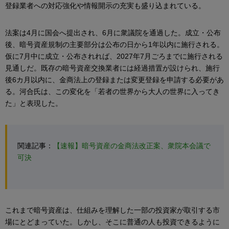
登録業者への対応強化や情報開示の充実も盛り込まれている。
法案は4月に国会へ提出され、6月に衆議院を通過した。成立・公布
後、暗号資産規制の主要部分は公布の日から1年以内に施行される。
仮に7月中に成立・公布されれば、2027年7月ごろまでに施行される
見通しだ。既存の暗号資産交換業者には経過措置が設けられ、施行
後6カ月以内に、金商法上の登録または変更登録を申請する必要があ
る。河合氏は、この変化を「若者の世界から大人の世界に入ってき
た」と表現した。
関連記事：
【速報】暗号資産の金商法改正案、衆院本会議で
可決
これまで暗号資産は、仕組みを理解した一部の投資家が取引する市
場にとどまっていた。しかし、そこに普通の人も投資できるように