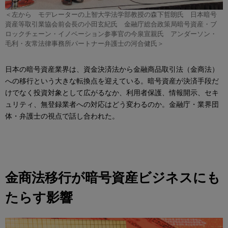
＜左から モデレーターの上智大学法学部教授の森下哲朗氏 日本暗号
資産等取引業協会前会長の小田玄紀氏 金融庁総合政策局暗号資産・ブ
ロックチェーン・イノベーション参事官の今泉宣親氏 アンダーソン・
毛利・友常法律事務所パートナー弁護士の河合健氏＞
日本の暗号資産業界は、資金決済法から金融商品取引法（金商法）
への移行という大きな転換点を迎えている。暗号資産が決済手段だ
けでなく投資対象として広がるなか、利用者保護、情報開示、セキ
ュリティ、無登録業者への対応はどう変わるのか。金融庁・業界団
体・弁護士の視点で話し合われた。
金商法移行が暗号資産ビジネスにも
たらす影響