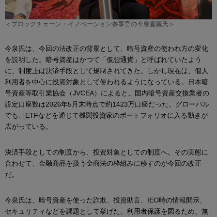
＜ブロックチェーン・イノベーション参事官の今泉宣親氏＞
今泉氏は、今回の法改正の背景として、暗号資産の使われ方の変化
を説明した。暗号資産はかつて「仮想通貨」と呼ばれていたよう
に、制度上は決済手段として規制されてきた。しかし現在は、個人
利用者を中心に投資対象として使われるようになっている。日本暗
号資産等取引業協会（JVCEA）によると、国内暗号資産交換業者の
設定口座数は2026年5月末時点で約1423万口座だった。グローバル
でも、ETFなどを通じて機関投資家のポートフォリオに入る動きが
広がっている。
決済手段としての制度から、投資対象としての制度へ。その実態に
合わせて、金融商品を扱う金商法の枠組みに移すのが今回の改正
だ。
今泉氏は、暗号資産を使った詐欺、投資助言、IEO時の情報開示、
セキュリティなどを課題として挙げた。利用者保護を図るため、無