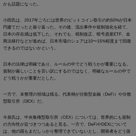
かも話題になった。
小田氏は、2017年ごろには世界のビットコイン取引の約50%が日本
円建てだったと振り返った。その後、流出事件や規制強化を経て、
日本の存在感は低下した。それでも、税制改正、暗号資産ETF、金
商法移行などが進めば、日本市場のシェアは10〜15%程度まで回復
できるのではないかという。
日本の法律は明確であり、ルールの中でどう戦うかが重要になる。
規制が厳しいことを言い訳にするのではなく、明確なルールの中で
どう戦うかが重要だとした。
一方で、未整理の領域は残る。代表例が分散型金融（DeFi）や分散
型取引所（DEX）だ。
今泉氏は、中央集権型取引所（CEX）については、世界的にも規制
の方向性が近づきつつあると見る。一方で、DeFiやDEXについて
は、他の国もまだしっかり整理できていないとし、開発者をどう扱