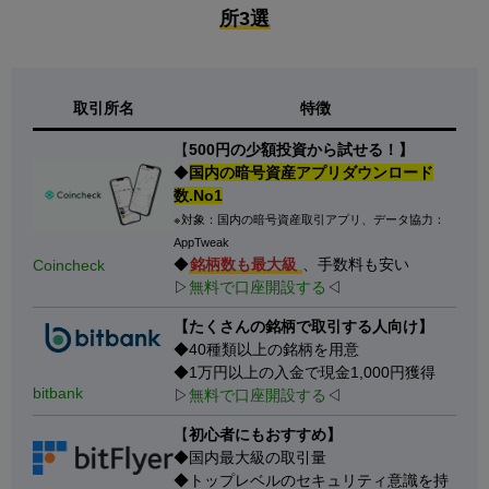
所3選
取引所名
特徴
【
500円の少額投資から試せる！】
◆
国内の暗号資産アプリダウンロード
数.No1
※対象：国内の暗号資産取引アプリ、データ協力：
AppTweak
◆
銘柄数も最大級
、手数料も安い
Coincheck
▷
無料で口座開設する
◁
【たくさんの銘柄で取引する人向け】
◆40種類以上の銘柄を用意
◆1万円以上の入金で現金1,000円獲得
bitbank
▷
無料で口座開設する
◁
【
初心者にもおすすめ】
◆国内最大級の取引量
◆トップレベルのセキュリティ意識を持