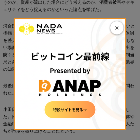
うのか、資産が流出した場合にどう考えるのか、消費者被害やセキ
ュリティをどう捉えるのかといった論点を挙げた。
河合氏も、DeFiやDEXは伝統金融の発想だけでは整理しきれないと
×
指摘した。伝統金融（TradFi）では、責任者を置き、内部管理体制
を整えることが前提になる。しかし、DeFiでは同じ発想が機能しな
い場面がある。河合氏は、利用者の財産を守り、不正な資金流出を
防ぐという最終的な目的は同じだとしつつ、「金融庁などの規制当
局と弁護士だけで考えても、全然追いつかない」と述べ、広く業界
の知恵を集める必要があるとした。
最後に、金商法移行後の市場で、事業者は何をすべきなのかが問わ
れた。
小田氏は、日本の暗号資産市場について「極めて前向き」と話し
た。日本には、まだ伸ばせる余地がある。重要なのは、業界団体や
金融庁だけではなく、実際に会社を経営し、プロダクトを作る人た
ちが市場を盛り上げることだという。