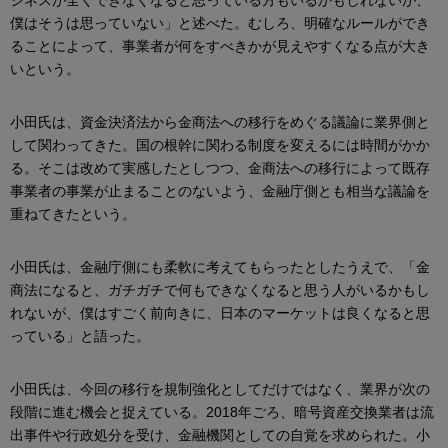
僕はそうは思っていない」と述べた。むしろ、明確なルールができ
ることによって、事業者が何をすべきかが見えやすくなる点が大き
いという。
小田氏は、資金決済法から金商法への移行をめぐる議論に業界側と
して関わってきた。国の根幹に関わる制度を変えるには時間がかか
る。そこは改めて実感したとしつつ、金商法への移行によって既存
事業者の事業が止まることのないよう、金融庁側とも相当な議論を
重ねてきたという。
小田氏は、金融庁側にも柔軟に考えてもらったとしたうえで、「金
商法になると、ガチガチで何もできなくなると思う人がいるかもし
れないが、僕はすごく前向きに、日本のマーケットは良くなると思
っている」と語った。
小田氏は、今回の移行を規制強化としてだけではなく、業界が次の
段階に進む機会と捉えている。2018年ごろ、暗号資産交換業者は流
出事件や行政処分を受け、金融機関としての自覚を求められた。小