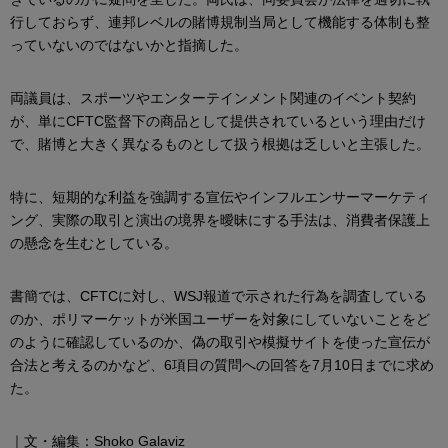
行しておらず、連邦レベルの賭博規制当局として機能する体制も整
っていないのではないかと指摘した。
両議員は、スポーツやエンターテインメント関連のイベント契約
が、単にCFTC監督下の商品として提供されているという理由だけ
で、賭博と大きく異なるものとして扱う根拠は乏しいと主張した。
特に、短期的な利益を強調する宣伝やインフルエンサーマーケティ
ング、実際の取引と演出の境界を曖昧にする手法は、消費者保護上
の懸念を生むとしている。
書簡では、CFTCに対し、WSJ報道で示された行為を調査している
のか、ポリマーケットが米国ユーザーを対象にしていないことをど
のように確認しているのか、偽の取引や模擬サイトを使った宣伝が
合法と考えるのかなど、6項目の質問への回答を7月10日までに求め
た。
｜文・編集：Shoko Galaviz