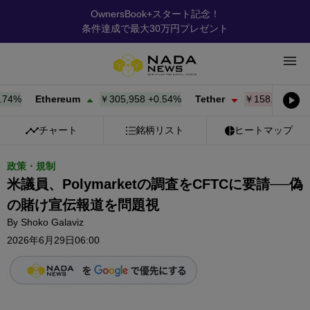
OwnersBook+スタート記念！
条件達成で最大30万円プレゼント
%
Ethereum
￥305,958
+
0.54%
Tether
￥158.58
-0.01%
チャート
銘柄リスト
ヒートマップ
政策・規制
米議員、Polymarketの調査をCFTCに要請──偽
の賭け宣伝報道を問題視
By
Shoko Galaviz
2026年6月29日06:00