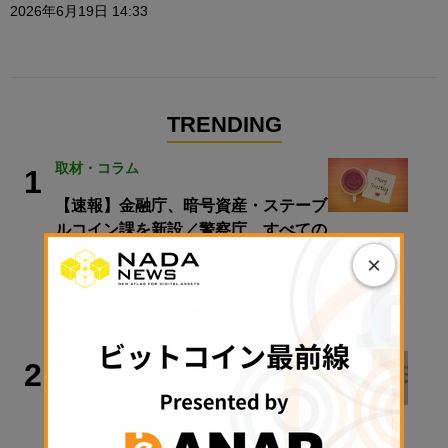
2026年6月19日 14:33
TRENDING
取材・コラム
1
【速報】金融庁、暗号資産・ステーブ
ルコイン課を新設／警察庁、すべての
暗号資産交換業者に出庫制限強化を要
×
請【日曜日に読みたい厳選10本】
2026年8月9日 08:00
犯罪・事故
2
Bybit、2200億円流出事件で北朝鮮ハ
ッカー集団を提訴