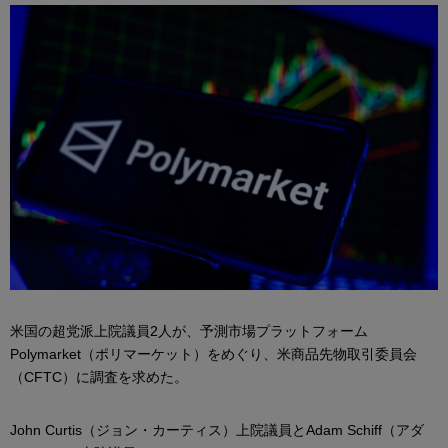
米国の超党派上院議員2人が、予測市場プラットフォーム
Polymarket（ポリマーケット）をめぐり、米商品先物取引委員会
（CFTC）に調査を求めた。
John Curtis（ジョン・カーティス）上院議員とAdam Schiff（アダ