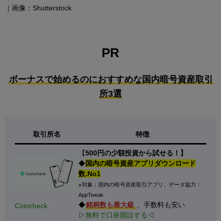
｜画像：Shutterstock
PR
ボーナスで始めるのにおすすめな国内暗号資産取引
所3選
取引所名
特徴
【
500円の少額投資から試せる！】
◆
国内の暗号資産アプリダウンロード
数.No1
※対象：国内の暗号資産取引アプリ、データ協力：
AppTweak
◆
銘柄数も最大級
、手数料も安い
Coincheck
▷
無料で口座開設する
◁