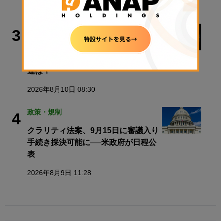
2026年8月10日 10:22
ビットコイン
3
米ビットコイン現物ETF、4月以来最
高の資金流入── 「Coldcard」との関
連は？
2026年8月10日 08:30
政策・規制
4
クラリティ法案、9月15日に審議入り
手続き採決可能に──米政府が日程公
表
2026年8月9日 11:28