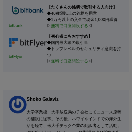
【たくさんの銘柄で取引する人向け】
◆40種類以上の銘柄を用意
◆1万円以上の入金で現金1,000円獲得
bitbank
▷
無料で口座開設する
◁
【
初心者にもおすすめ】
◆国内最大級の取引量
◆トップレベルのセキュリティ意識を持
つ
bitFlyer
▷
無料で口座開設する
◁
Shoko Galaviz
大学卒業後、大手放送局の子会社にてニュース原稿
の翻訳に従事。その後、ハワイやインドでの海外生
活を経て、米大手テック企業の翻訳者として活動。