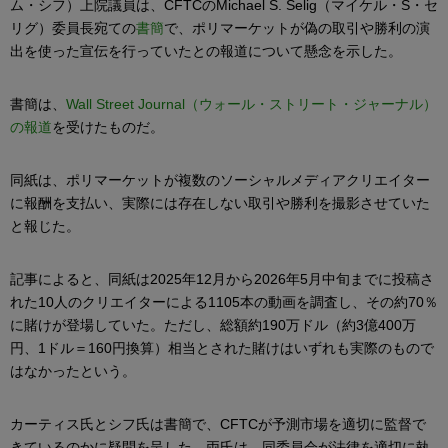
ム・シフ）上院議員は、CFTCのMichael S. Selig（マイケル・S・セ
リグ）委員長宛ての
書簡
で、ポリマーケットが偽の取引や勝利の演
出を使った宣伝を行っていたとの報道について懸念を示した。
書簡は、
Wall Street Journal（ウォール・ストリート・ジャーナル）
の報道
を受けたものだ。
同紙は、ポリマーケットが複数のソーシャルメディアクリエイター
に報酬を支払い、実際には存在しない取引や勝利を撮影させていた
と報じた。
記事によると、同紙は2025年12月から2026年5月中旬までに投稿さ
れた10人のクリエイターによる1105本の動画を調査し、その約70％
に賭けが登場していた。ただし、総額約190万ドル（約3億400万
円、1ドル＝160円換算）相当とされた賭けはいずれも実際のもので
はなかったという。
カーティス氏とシフ氏は書簡で、CFTCが予測市場を適切に監督で
きているのかに疑問を呈した。両氏は、同委員会が法律を適切に執