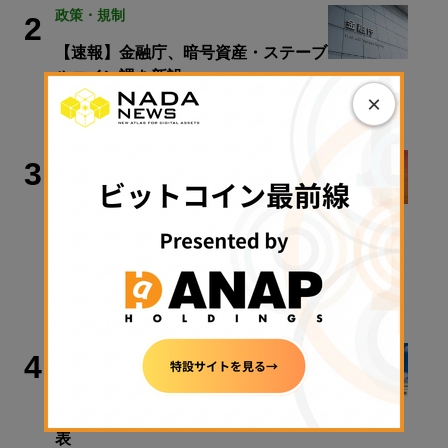
政策・規制
2
【速報】金融庁、暗号資産・ステーブ
ルコイン課を新設
×
2026年8月5日 11:51
取材・コラム
3
【速報】金融庁、暗号資産・ステーブ
ルコイン課を新設／警察庁、すべての
暗号資産交換業者に出庫制限強化を要
請【日曜日に読みたい厳選10本】
2026年8月9日 08:00
政策・規制
4
クラリティ法案、9月15日に審議入り
手続き採決可能に──米政府が日程公
表