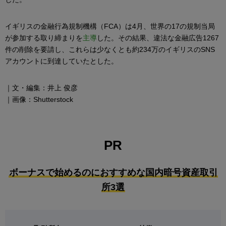
イギリスの金融行為規制機構（FCA）は4月、世界の17の規制当局
が参加する取り締まりを
主導
した。その結果、違法な金融広告1267
件の削除を要請し、これらは少なくとも約234万のイギリスのSNS
アカウントに到達していたとした。
｜文・編集：井上 俊彦
｜画像：Shutterstock
PR
ボーナスで始めるのにおすすめな国内暗号資産取引
所3選