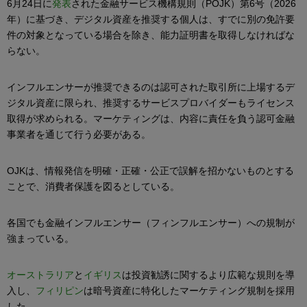
6月24日に
発表
された金融サービス機構規則（POJK）第6号（2026
年）に基づき、デジタル資産を推奨する個人は、すでに別の免許要
件の対象となっている場合を除き、能力証明書を取得しなければな
らない。
インフルエンサーが推奨できるのは認可された取引所に上場するデ
ジタル資産に限られ、推奨するサービスプロバイダーもライセンス
取得が求められる。マーケティングは、内容に責任を負う認可金融
事業者を通じて行う必要がある。
OJKは、情報発信を明確・正確・公正で誤解を招かないものとする
ことで、消費者保護を図るとしている。
各国でも金融インフルエンサー（フィンフルエンサー）への規制が
強まっている。
オーストラリア
と
イギリス
は投資勧誘に関するより広範な規則を導
入し、
フィリピン
は暗号資産に特化したマーケティング規制を採用
した。