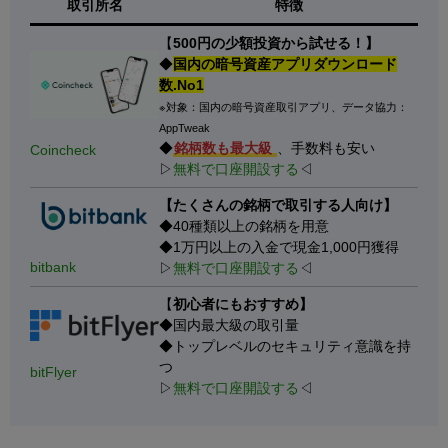
取引所名
特徴
【
500円の少額投資から試せる！】
◆
国内の暗号資産アプリダウンロード
数.No1
※対象：国内の暗号資産取引アプリ、データ協力：
AppTweak
◆
銘柄数も最大級
、手数料も安い
Coincheck
▷
無料で口座開設する
◁
【たくさんの銘柄で取引する人向け】
◆40種類以上の銘柄を用意
◆1万円以上の入金で現金1,000円獲得
bitbank
▷
無料で口座開設する
◁
【
初心者にもおすすめ】
◆国内最大級の取引量
◆トップレベルのセキュリティ意識を持
つ
bitFlyer
▷
無料で口座開設する
◁