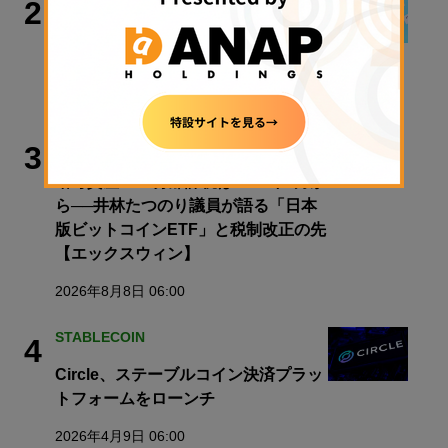
2
今週のWeb3ニュースをおさらい！
【毎週土曜日はNADAクイズ_Vol.7】
2026年8月8日 08:00
ビットコイン
3
暗号資産20％分離課税は2028年1月か
ら──井林たつのり議員が語る「日本
版ビットコインETF」と税制改正の先
【エックスウィン】
2026年8月8日 06:00
STABLECOIN
4
Circle、ステーブルコイン決済プラッ
トフォームをローンチ
2026年4月9日 06:00