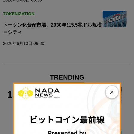
2026年5月8日 08:30
TOKENIZATION
トークン化資産市場、2030年に5.5兆ドル規模
＝シティ
2026年6月10日 06:30
TRENDING
政策・規制
×
1
金融庁、暗号資産新課のトップに安富
氏
2026年8月7日 17:26
連載