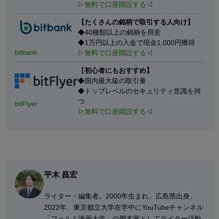
▷
無料で口座開設する
◁
【たくさんの銘柄で取引する人向け】
◆40種類以上の銘柄を用意
◆1万円以上の入金で現金1,000円獲得
bitbank
▷
無料で口座開設する
◁
【
初心者にもおすすめ】
◆国内最大級の取引量
◆トップレベルのセキュリティ意識を持
つ
bitFlyer
▷
無料で口座開設する
◁
平木 昌宏
ライター・編集者。2000年生まれ、広島県出身。
2022年、東京都立大学在学中にYouTubeチャンネル
「フェルミ漫画大学」の脚本家としてライター活動