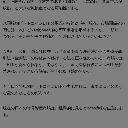
● ETF解禁は価格上昇材料であると同時に、日本の暗号資産市場が
成熟する大きな転換点となる可能性がある。
米国現物ビットコインETFの承認から約2年半。現在、市場関係者の
関心は「次にどの国が本格的なETF市場を形成するのか」に移りつ
つある。その中で有力候補として注目されているのが日本だ。
金融庁、政府、国会は現在、暗号資産を資金決済法から金融商品取
引法（金商法）の枠組みへ移行する法改正を進めている。市場では
「ETFが認められるか」ではなく、「金商法移行後にいつETFが解
禁されるか」という議論が中心になり始めている。
もし日本で現物ビットコインETFが実現すれば、市場にはどのよう
な変化が起こるのだろうか。
現在の日本の暗号資産市場は、世界的に見るとやや特殊な位置にあ
る。