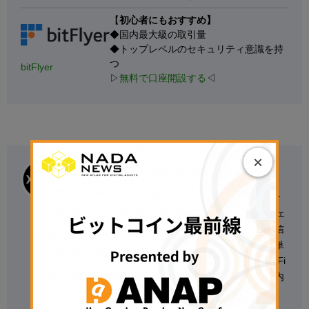
【
初心者にもおすすめ】
◆国内最大級の取引量
◆トップレベルのセキュリティ意識を持
つ
bitFlyer
▷
無料で口座開設する
◁
×
エックスウィン
エックスウィンは、日本発のWeb3・暗号資産リサ
ーチ組織。DeFi運用、ステーブルコイン、オンチェ
ーンデータ分析を軸に、実務に基づいた知見を発信
している。自社プラットフォーム上では、BTCの単
純保有を上回る運用リターンの創出を目指す「DeFi
ファンド」を展開し、その実践知見を背景に、国内
外の規制動向や市場トレンドを解説。