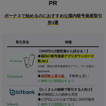
PR
ボーナスで始めるのにおすすめな国内暗号資産取引
所3選
取引所名
特徴
【
500円の少額投資から試せる！】
◆
国内の暗号資産アプリダウンロード
数.No1
※対象：国内の暗号資産取引アプリ、データ協力：
AppTweak
◆
銘柄数も最大級
、手数料も安い
Coincheck
▷
無料で口座開設する
◁
【たくさんの銘柄で取引する人向け】
◆40種類以上の銘柄を用意
◆1万円以上の入金で現金1,000円獲得
bitbank
▷
無料で口座開設する
◁