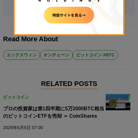
Follow @FumihiroArasawa on X
Read More About
エックスウィン
オンチェーン
ビットコイン #BTC
RELATED POSTS
ビットコイン
プロの投資家は第1四半期に5万2000BTC相当
のビットコインETFを売却 ＝ CoinShares
2026年6月5日 07:00