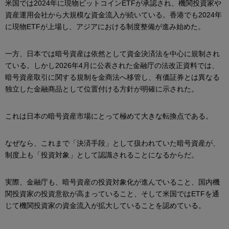
米国では2024年に現物ビットコインETFが承認され、機関投資家や
資産運用会社から大規模な資金流入が続いている。香港でも2024年
に現物ETFが上場し、アジアにおける制度整備が進み始めた。
一方、日本では暗号資産は依然として資金決済法を中心に規制され
ている。しかし2026年4月に公表された金融庁の法改正資料では、
暗号資産取引に関する規制を金商法へ移管し、有価証券とは異なる
独立した金融商品として位置付ける方針が明確に示された。
これは日本の暗号資産市場にとって極めて大きな転換点である。
なぜなら、これまで「決済手段」として扱われていた暗号資産が、
制度上も「投資対象」として認識されることになるからだ。
実際、金融庁も、暗号資産の投資対象化が進んでいること、国内機
関投資家の投資意欲が高まっていること、そして米国ではETFを通
じて機関投資家の資金流入が拡大していることを認めている。