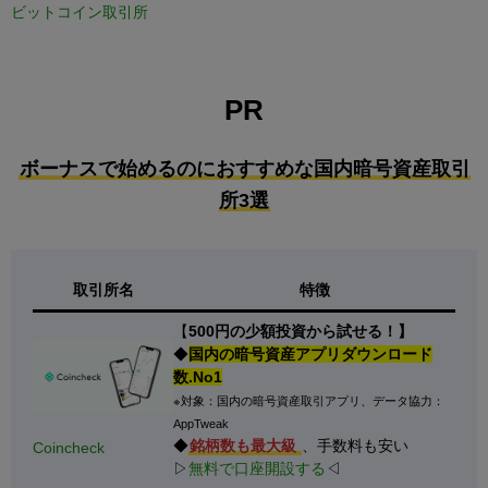
ビットコイン取引所
PR
ボーナスで始めるのにおすすめな国内暗号資産取引
所3選
取引所名
特徴
【
500円の少額投資から試せる！】
◆
国内の暗号資産アプリダウンロード
数.No1
※対象：国内の暗号資産取引アプリ、データ協力：
AppTweak
◆
銘柄数も最大級
、手数料も安い
Coincheck
▷
無料で口座開設する
◁