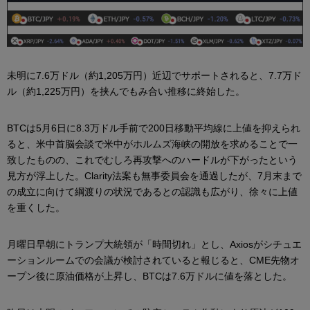
未明に7.6万ドル（約1,205万円）近辺でサポートされると、7.7万ド
ル（約1,225万円）を挟んでもみ合い推移に終始した。
BTCは5月6日に8.3万ドル手前で200日移動平均線に上値を抑えられ
ると、米中首脳会談で米中がホルムズ海峡の開放を求めることで一
致したものの、これでむしろ再攻撃へのハードルが下がったという
見方が浮上した。Clarity法案も無事委員会を通過したが、7月末まで
の成立に向けて綱渡りの状況であるとの認識も広がり、徐々に上値
を重くした。
月曜日早朝にトランプ大統領が「時間切れ」とし、Axiosがシチュエ
ーションルームでの会議が検討されていると報じると、CME先物オ
ープン後に原油価格が上昇し、BTCは7.6万ドルに値を落とした。