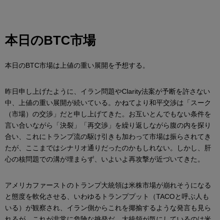
本日のBTC市場
本日のBTC市場は上値の重い展開を予想する。
昨日申し上げたように、イラン問題やClarity法案が予断を許さない
中、上値の重い展開が続いている。かねてより和平交渉は「スーク
（市場）の交渉」だと申し上げてきた。お互いとんでもない条件を
言い合いながら「決裂」「再交渉」を繰り返しながら腹の内を探り
合い、これにトランプ流の駆け引きも加わって市場は振らされてき
たが、ここまではシナリオ通りだったのかもしれない。しかし、肝
心の核問題での溝が埋まらず、いよいよ再攻撃が近づいてきた。
アメリカファーストのトランプ大統領は米株市場が崩れそうになる
と態度を軟化させる、いわゆるトランププット（TACOと呼ぶ人も
いる）が観察され、イラン側からこれを揶揄するような発言も見ら
れるが、これが非常に危険な挑発だ。大統領が気にしているのは米