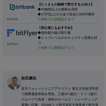
【たくさんの銘柄で取引する人向け】
◆40種類以上の銘柄を用意
◆1万円以上の入金で現金1,000円獲得
bitbank
▷
無料で口座開設する
◁
【
初心者にもおすすめ】
◆国内最大級の取引量
◆トップレベルのセキュリティ意識を持
つ
bitFlyer
▷
無料で口座開設する
◁
松田康生
楽天ウォレットシニアアナリスト 東京大学経済学部
で国際通貨体制を専攻。三菱UFJ銀行・ドイツ銀行
グループで為替・債券のセールス・トレーディング
業務に従事。2018年より暗号資産交換業者で暗号資