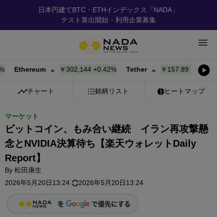
日本円建てBTC・ETHインデックス「NADA」
テスト算出開始・利用企業募集
Ethereum
￥302,144
+
0.42%
Tether
￥157.89
+
0.02%
BN
チャート
銘柄リスト
ヒートマップ
マーケット
ビットコイン、もみ合い継続 イラン再攻撃懸
念とNVIDIA決算待ち【楽天ウォレットDaily
Report】
By
松田康生
2026年5月20日13:24
2026年5月20日13:24