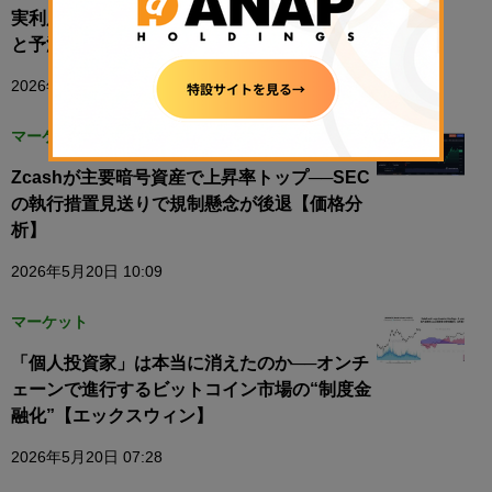
実利用は14%──市場規模は最大1兆ドル規模
と予測
2026年5月19日 23:00
マーケット
Zcashが主要暗号資産で上昇率トップ──SEC
の執行措置見送りで規制懸念が後退【価格分
析】
2026年5月20日 10:09
マーケット
「個人投資家」は本当に消えたのか──オンチ
ェーンで進行するビットコイン市場の“制度金
融化”【エックスウィン】
2026年5月20日 07:28