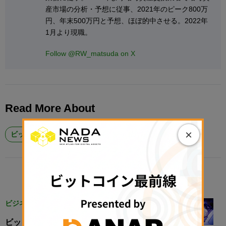
産市場の分析・予想に従事、2021年のピーク800万
円、年末500万円と予想、ほぼ的中させる。2022年
1月より現職。
Follow @RW_matsuda on X
Read More About
×
ビットコイン #BTC
楽天ウォレット
RELATED POSTS
ビジネス
ビットコイン担保ローン、88%が利用検討も