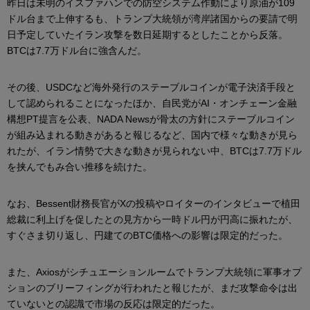
昨日は未明のイスファハンでの防空システム作動により原油が109
ドル台まで上伸するも、トランプ大統領が湾岸諸国からの要請で明
日予定していたイラン攻撃を数日延期するとしたことから反落。
BTCは7.7万ドル台に強含んだ。
その後、USDCなど海外発行のステーブルコインが電子決済手段と
して認められることになったほか、自民党がAI・オンチェーン金融
構想PT提言を公表、NADA Newsが骨太の方針にステーブルコイン
が組み込まれる動きがあると報じるなど、国内で様々な動きが見ら
れたが、イラン情勢で大きな動きが見られない中、BTCは7.7万ドル
を挟んでもみ合い推移を続けた。
なお、Bessent財務長官がXの投稿やロイターのインタビューで植田
総裁に利上げを促したとの見方から一時ドル円が円高に振れたが、
すぐさま切り返し、円建てのBTC価格への影響は限定的だった。
また、Axiosがシチュエーションルームでトランプ大統領に軍事オプ
ションのブリーフィングが行われたと報じたが、まだ攻撃命令は出
ていないとの認識で市場の反応は限定的だった。