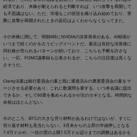
経済であり、米株が耐えられると判断すれば、いつ攻撃を再開して
も不思議はない。ただ、市場もこの状況を織り込み始めており、実
際に攻撃が再開されたときの反応はよくわからなくなってきた。
その米株に関して、明朝6時にNVIDIAの決算発表がある。AI相場が
いつまで続くのかを占うビッグイベントだ。最近は良好な決算後に
同社株が売られるパターンが続いており、こちらも予断を許さな
い。一応、FOMC議事録も公表されるが、こちらの注目度は高くな
さそうだ。
Clarity法案は銀行委員会の案と既に通過済みの農業委員会の案をマ
ージさせる必要があり、これに数週間を要する。いつ本会議に提出
できるか、そして60票を集められるかが次のカギとなる。時間的な
余裕はほとんどない。
今のところ、BTCの大きな売り材料があるわけではないが、すぐに
切り返す材料も見当たらない。3月末からの上昇の半値押しとなる
7.4万ドルや、一目の雲の上限7.5万ドル辺りまでの調整はあるかも