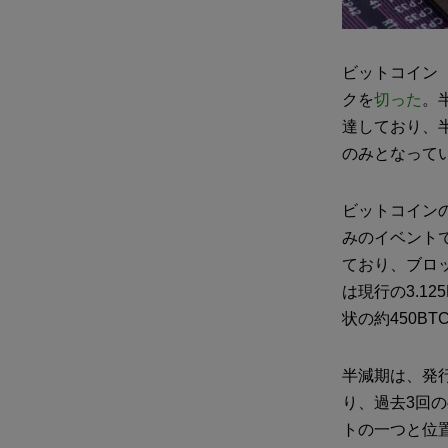
ビットコイン
クを
切った
。
達しており、半
のみとなって
ビットコイン
みのイベントで
ており、ブロ
は現行の3.1
状の約450B
半減期は、発
り、過去3回
トの一つと位