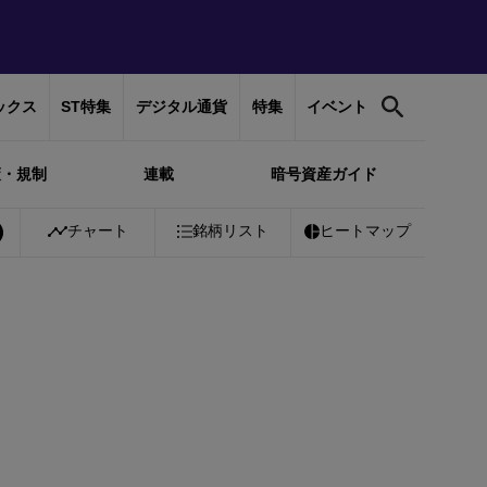
ックス
ST特集
デジタル通貨
特集
イベント
策・規制
連載
暗号資産ガイド
coin
￥10,109,886
チャート
+
1.07%
銘柄リスト
Ethereum
ヒートマップ
￥298,815
+
2.57%
T