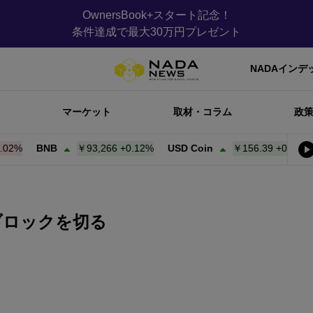
OwnersBook+スタート記念！
条件達成で最大30万円プレゼント
NADAインデ
マーケット
取材・コラム
政
BNB
￥93,266
+
0.12%
USD Coin
￥156.39
+
0.00%
Bit
ブロックを切る