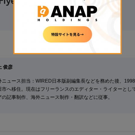
◆国内最大級の取引量
◆トップレベルのセキュリティ意識を持つ
▷
無料で口座開設する
◁
上 俊彦
外ニュース担当：WIRED日本版副編集長などを務めた後、199
田市へ移住。現在はフリーランスのエディター・ライターとして
アの記事制作、海外ニュース制作・翻訳などに従事。