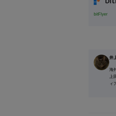
bitFlyer
井
海
上
ィ