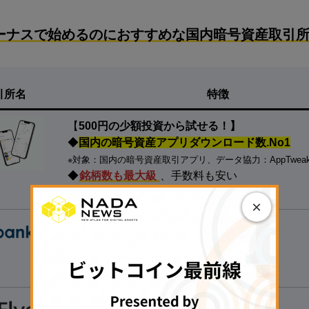
ーナスで始めるのにおすすめな国内暗号資産取引所
引所名
特徴
【
500円の少額投資から試せる！】
◆
国内の暗号資産アプリダウンロード数.No1
※対象：国内の暗号資産取引アプリ、データ協力：AppTwea
◆
銘柄数も最大級
、手数料も安い
▷
無料で口座開設する
◁
×
【たくさんの銘柄で取引する人向け】
◆40種類以上の銘柄を用意
◆1万円以上の入金で現金1,000円獲得
▷
無料で口座開設する
◁
【
初心者にもおすすめ】