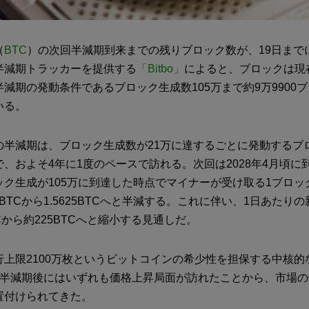
（
BTC
）の次回半減期到来までの残りブロック数が、19日まで
半減期トラッカーを提供する
「Bitbo」
によると、ブロックは現在9
減期の発動条件であるブロック生成数105万まで約9万9900
いる。
の半減期は、ブロック生成数が21万に達するごとに発動するプ
、およそ4年に1度のペースで訪れる。次回は2028年4月頃に
ック生成が105万に到達した時点でマイナーが受け取る1ブロッ
25BTCから1.5625BTCへと半減する。これに伴い、1日あたり
TCから約225BTCへと縮小する見通しだ。
行上限2100万枚というビットコインの希少性を担保する中核的
の半減期後にはいずれも価格上昇局面が訪れたことから、市場
置付けられてきた。