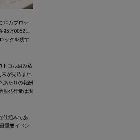
に10万ブロッ
5万0052に
ブロックを残す
ロトコル組み込
到来が見込まれ
クあたりの報酬
の新規発行量は現
な仕組みであ
の最重要イベン