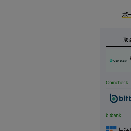
ボ
取
Coincheck
bitbank