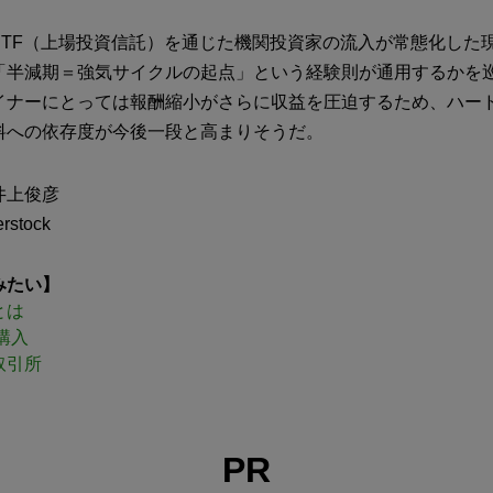
ETF（上場投資信託）を通じた機関投資家の流入が常態化した
「半減期＝強気サイクルの起点」という経験則が通用するかを
イナーにとっては報酬縮小がさらに収益を圧迫するため、ハー
料への依存度が今後一段と高まりそうだ。
井上俊彦
stock
みたい】
とは
購入
取引所
PR