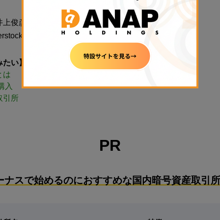
井上俊彦
stock
みたい】
とは
購入
取引所
PR
ーナスで始めるのにおすすめな国内暗号資産取引所