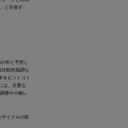
」と主張す
場の年と予想し
は比較的低調な
年をビットコイ
的には、主要な
の調整や小幅レ
なサイクルの影