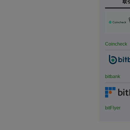
取
Coincheck
bitbank
bitFlyer