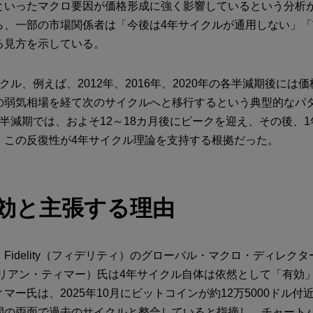
といったマクロ要因が価格形成に強く影響しているという分析
ら、一部の市場関係者は「今後は4年サイクルが通用しない」
る見方を示している。
クル、例えば、2012年、2016年、2020年の各半減期後には
の弱気相場を経て次のサイクルへと移行するという典型的なパ
半減期では、およそ12～18カ月後にピークを迎え、その後、
。この反復性が4年サイクル理論を支持する根拠だった。
効と主張する理由
Fidelity（フィデリティ）のグローバル・マクロ・ディレクター、
ジュリアン・ティマー）氏は4年サイクル自体は依然として「有効
マー氏は、2025年10月にビットコインが約12万5000ドル付
間の両面で過去のサイクルと整合していると指摘し、チャート