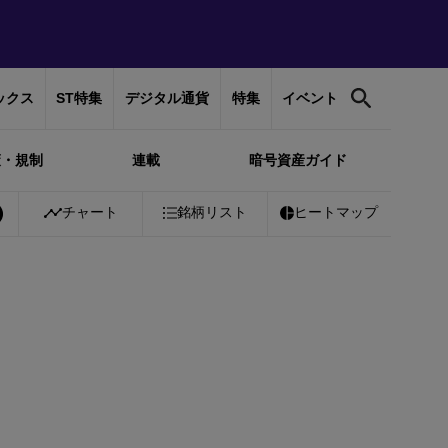
ックス
ST特集
デジタル通貨
特集
イベント
策・規制
連載
暗号資産ガイド
0%
Bitcoin
チャート
￥10,181,579
銘柄リスト
-0.70%
Ethereum
ヒートマップ
￥300,637
-0