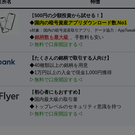
引所名
特徴
【
500円の少額投資から試せる！】
◆
国内の暗号資産アプリダウンロード数.No1
※対象：国内の暗号資産取引アプリ、データ協力：AppTwea
◆
銘柄数も最大級
、手数料も安い
▷
無料で口座開設する
◁
【たくさんの銘柄で取引する人向け】
◆40種類以上の銘柄を用意
◆1万円以上の入金で現金1,000円獲得
▷
無料で口座開設する
◁
【
初心者にもおすすめ】
◆国内最大級の取引量
◆トップレベルのセキュリティ意識を持つ
▷
無料で口座開設する
◁