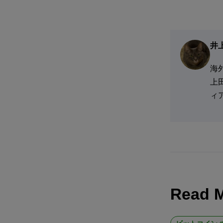
井
海
上
ィ
Read 