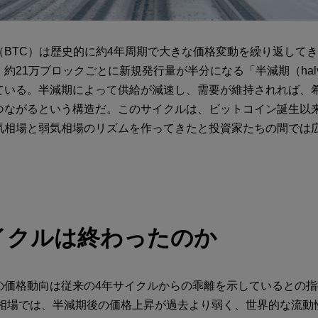
（BTC）は歴史的に約4年周期で大きな価格変動を繰り返してき
約21万ブロックごとに新規発行量が半分になる「半減期（halv
ている。半減期によって供給が減速し、需要が維持されれば、
つながるという構造だ。このサイクルは、ビットコイン誕生以
気相場と弱気相場のリズムを作ってきたと投資家たちの間では
イクルは終わったのか
の価格動向は従来の4年サイクルからの乖離を示しているとの
年の相場では、半減期後の価格上昇が過去より弱く、世界的な流動