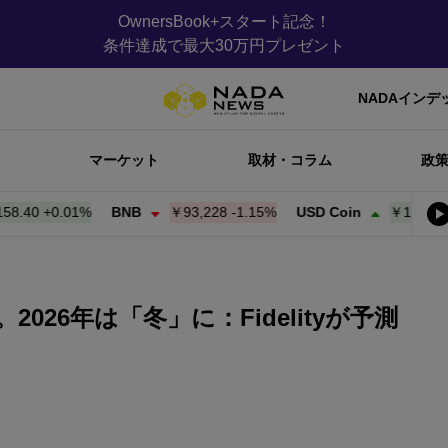
OwnersBook+スタート記念！
条件達成で最大30万円プレゼント
NADAインデ
マーケット
取材・コラム
政
0
+
0.01%
BNB
￥93,228
-1.15%
USD Coin
￥158.52
+
0.0
26年は「冬」に：Fidelityが予測