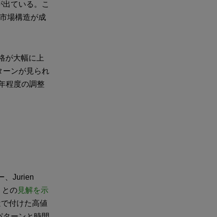
が出ている。こ
「市場構造が成
価格が大幅に上
ターンが見られ
1年程度の調整
Jurien
」との
見解を示
近で付けた高値
パターンと時間