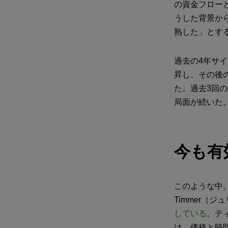
の資金フロー
うした背景か
熟した」とす
過去の4年サイ
昇し、その後
た。過去3回の
局面が続いた
今も有
このような中、
Timmer（
している
。ティ
は、価格と時