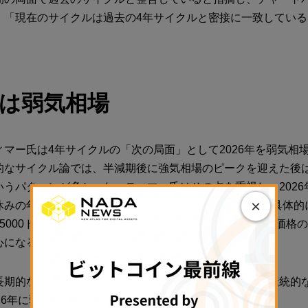
、「現在のサイクルは過去の4年サイクルと密接に一致している
年は弱気相場
ィマー氏は4年サイクルの「次の局面」として2026年を弱気相
的なサイクル論では、半減期後に強気相場のピークを迎えた後
いうパターンが多かった。ティマー氏はその点を重視し、2026
×
みの年（off-year）」になる可能性が高いとみている。具体
5000ドル〜7万5000ドルのレンジと予想し、この期間は価格
心になるとの見方を示した。
長期的な強気姿勢を維持する一方で、短期的には市場が伝統的
26年に弱気が優勢になることを示唆している。