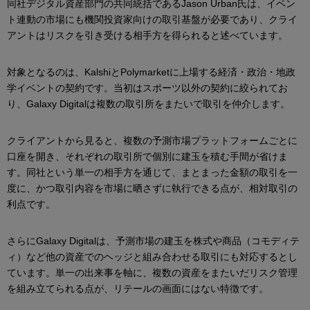
同社デジタル資産部門の共同統括であるJason Urban氏は、イベン
ト連動の市場にも機関投資家向けの取引基盤が必要であり、クライ
アントはリスクを引き受ける相手方を得られると述べています。
対象となるのは、KalshiとPolymarketに上場する経済・政治・地政
学イベントの契約です。当初はスポーツ以外の契約に絞られてお
り、Galaxy Digitalは複数の取引所をまたいで取引を仲介します。
クライアントから見ると、複数の予測市場プラットフォームごとに
口座を開き、それぞれの取引所で個別に建玉を積む手間が省けま
す。同社という単一の相手方を通じて、まとまった金額の取引を一
度に、かつ取引内容を市場に晒さずに執行できる点が、相対取引の
利点です。
さらにGalaxy Digitalは、予測市場の建玉を株式や商品（コモディテ
ィ）など他の資産でのヘッジと組み合わせる取引にも対応するとし
ています。単一の出来事を軸に、複数の資産をまたいだリスク管理
を組み立てられる点が、リテールの画面にはない特徴です。