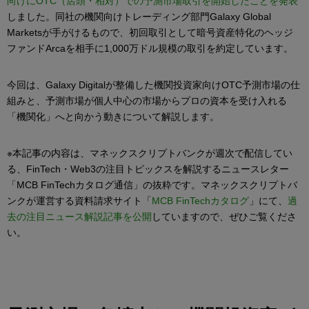
向けにOTC（店頭・相対）での予測市場取引を開始したことを発表
しました。同社の機関向けトレーディング部門Galaxy Global
Marketsが手がけるもので、初回取引として暗号資産特化のヘッジ
ファンドArcaを相手に1,000万ドル規模の取引を約定しています。
今回は、Galaxy Digitalが整備した機関投資家向けOTC予測市場の仕
組みと、予測市場が個人中心の市場からプロの資本を受け入れる
「機関化」へと向かう動きについて解説します。
※本記事の内容は、マネックスクリプトバンクが週次で配信してい
る、FinTech・Web3の注目トピックスを解説するニュースレター
「MCB FinTechカタログ通信」の抜粋です。マネックスクリプトバ
ンクが運営する資料請求サイト「
MCB FinTechカタログ
」にて、
過
去の注目ニュース解説記事を公開
していますので、ぜひご覧くださ
い。