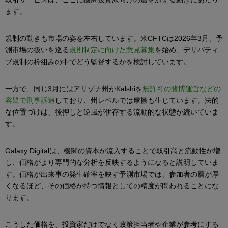
ます。
規制の動きも市場の姿を左右しています。米CFTCは2026年3月、予
測市場の扱いを巡る
規則制定に向けた意見募集
を始め、デリバティ
ブ規制の枠組みの中でどう監督するかを検討しています。
一方で、同じ3月にはアリゾナ州がKalshiを
無許可の賭博運営などの
容疑で刑事訴追
しており、州レベルでは摩擦も生じています。法的
な位置づけは、後押しと逆風が併存する流動的な状態が続いていま
す。
Galaxy Digitalは、機関の資本が流入することで取引高と流動性が増
し、価格がより専門的な分析を反映するようになると説明していま
す。価格が出来事の発生確率を映す予測市場では、参加者の層が厚
くなるほど、その価格が持つ情報としての精度が問われることにな
ります。
こうした価格を、投資家だけでなく政策担当者や企業が参考にする