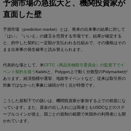
予測市場の急拡大と、機関投資家が
直面した壁
予測市場（prediction market）とは、将来の出来事の結果に対して
「はい」「いいえ」の建玉を売買する市場です。結果が確定する
と、的中した契約に一定額が支払われる仕組みで、その価格はその
まま出来事の発生確率と読み替えられます。
代表的な場として、米
CFTC（商品先物取引委員会）の監督下でイ
ベント契約を扱う
Kalshiと、Polygon上で動く分散型のPolymarketが
あります。経済指標や選挙、地政学イベントなど、従来は取引所の
対象ではなかった事象に値段が付く点が特徴です。
こうした規制下での扱いは、機関投資家が参加する上での前提にな
っています。また、資金の出し入れには両者ともUSDCなどのステ
ーブルコインが使え、国ごとの規制の範囲で米国外の利用者にも開
かれています。