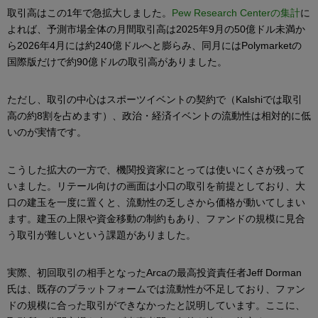
取引高はこの1年で急拡大しました。
Pew Research Centerの集計
に
よれば、予測市場全体の月間取引高は2025年9月の50億ドル未満か
ら2026年4月には約240億ドルへと膨らみ、同月にはPolymarketの
国際版だけで約90億ドルの取引高がありました。
ただし、取引の中心はスポーツイベントの契約で（Kalshiでは取引
高の約8割を占めます）、政治・経済イベントの流動性は相対的に低
いのが実情です。
こうした拡大の一方で、機関投資家にとっては使いにくさが残って
いました。リテール向けの画面は小口の取引を前提としており、大
口の建玉を一度に置くと、流動性の乏しさから価格が動いてしまい
ます。建玉の上限や資金移動の制約もあり、ファンドの規模に見合
う取引が難しいという課題がありました。
実際、初回取引の相手となったArcaの最高投資責任者Jeff Dorman
氏は、既存のプラットフォームでは流動性が不足しており、ファン
ドの規模に合った取引ができなかったと説明しています。ここに、