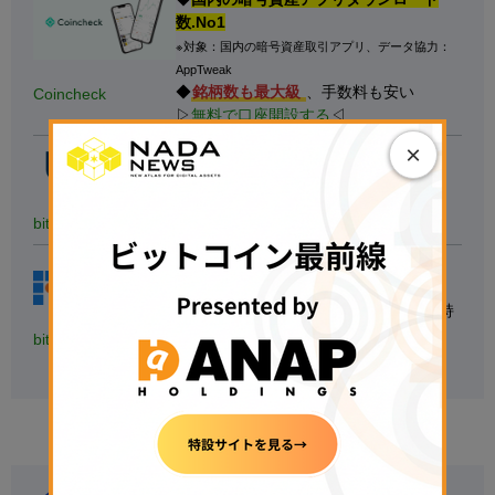
数.No1
※対象：国内の暗号資産取引アプリ、データ協力：
AppTweak
◆
銘柄数も最大級
、手数料も安い
Coincheck
▷
無料で口座開設する
◁
×
【たくさんの銘柄で取引する人向け】
◆40種類以上の銘柄を用意
◆1万円以上の入金で現金1,000円獲得
bitbank
▷
無料で口座開設する
◁
【
初心者にもおすすめ】
◆国内最大級の取引量
◆トップレベルのセキュリティ意識を持
つ
bitFlyer
▷
無料で口座開設する
◁