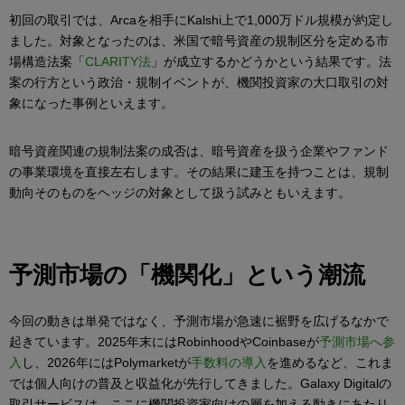
初回の取引では、Arcaを相手にKalshi上で1,000万ドル規模が約定し
ました。対象となったのは、米国で暗号資産の規制区分を定める市
場構造法案「
CLARITY法
」が成立するかどうかという結果です。法
案の行方という政治・規制イベントが、機関投資家の大口取引の対
象になった事例といえます。
暗号資産関連の規制法案の成否は、暗号資産を扱う企業やファンド
の事業環境を直接左右します。その結果に建玉を持つことは、規制
動向そのものをヘッジの対象として扱う試みともいえます。
予測市場の「機関化」という潮流
今回の動きは単発ではなく、予測市場が急速に裾野を広げるなかで
起きています。2025年末にはRobinhoodやCoinbaseが
予測市場へ参
入
し、2026年にはPolymarketが
手数料の導入
を進めるなど、これま
では個人向けの普及と収益化が先行してきました。Galaxy Digitalの
取引サービスは、ここに機関投資家向けの層を加える動きにあたり