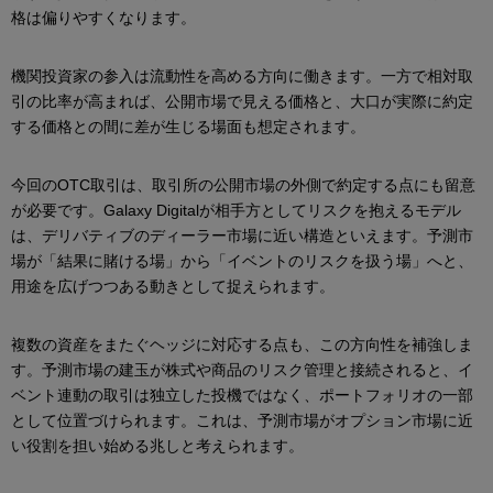
格は偏りやすくなります。
機関投資家の参入は流動性を高める方向に働きます。一方で相対取
引の比率が高まれば、公開市場で見える価格と、大口が実際に約定
する価格との間に差が生じる場面も想定されます。
今回のOTC取引は、取引所の公開市場の外側で約定する点にも留意
が必要です。Galaxy Digitalが相手方としてリスクを抱えるモデル
は、デリバティブのディーラー市場に近い構造といえます。予測市
場が「結果に賭ける場」から「イベントのリスクを扱う場」へと、
用途を広げつつある動きとして捉えられます。
複数の資産をまたぐヘッジに対応する点も、この方向性を補強しま
す。予測市場の建玉が株式や商品のリスク管理と接続されると、イ
ベント連動の取引は独立した投機ではなく、ポートフォリオの一部
として位置づけられます。これは、予測市場がオプション市場に近
い役割を担い始める兆しと考えられます。