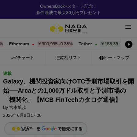
OwnersBook+スタート記念！
条件達成で最大30万円プレゼント
Ethereum
￥300,995
-0.38%
Tether
￥158.39
+
0.01%
BN
チャート
銘柄リスト
ヒートマップ
連載
Galaxy、機関投資家向けOTC予測市場取引を開
始──Arcaとの1,000万ドル取引と予測市場の
「機関化」【MCB FinTechカタログ通信】
By
宮本航歩
2026年6月8日17:00