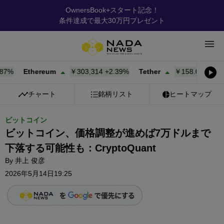
OwnersBook+スタート記念！
条件達成で最大30万円プレゼント
%
Ethereum
￥303,314
+
2.39%
Tether
￥158.08
+
0.00%
チャート
銘柄リスト
ヒートマップ
ビットコイン
ビットコイン、価格調整が進めば7万ドルまで
下落する可能性も：CryptoQuant
By
井上 俊彦
2026年5月14日19:25