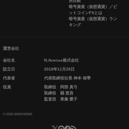
所比較
暗号資産（仮想通貨）／ビ
ットコインFXとは
暗号資産（仮想通貨）ラン
キング
運営会社
会社名
N.Avenue株式会社
設立日
2018年11月28日
代表者
代表取締役社長 神本 侑季
役員
取締役 阿部 真弓
取締役 縣 恵吾
監査役 東條 愛子
© 2026 NADA NEWS