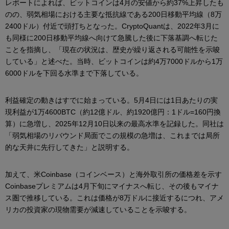
レポートによれば、ビットコインは4月の安値から約37%上昇したも
のの、弱気相場における主要な抵抗線である200日移動平均線（8万
2400ドル）付近で頭打ちとなった。CryptoQuantは、2022年3月に
も同様に200日移動平均線へ向けて急騰した後に下落基調へ転じた
ことを指摘し、「現在の状況は、歴史が繰り返される可能性を示唆
している」と述べた。当時、ビットコインは約4万7000ドルから1万
6000ドルを下回る水準まで下落している。
利益確定の動きはすでに始まっている。5月4日には1日あたりの実
現利益が1万4600BTC（約12億ドル、約1920億円：1ドル=160円換
算）に急増し、2025年12月10日以来の最高水準を記録した。同社は
「弱気相場のリバウンド局面でこの規模の急増は、これまでは局所
的な天井に先行してきた」と説明する。
加えて、米Coinbase（コインベース）と海外取引所の価格差を示す
Coinbaseプレミアムは4月下旬にマイナスへ転じ、その後もマイナ
ス圏で推移している。これは価格が8万ドルに接近するにつれ、アメ
リカの投資家の現物需要が減速していることを示唆する。