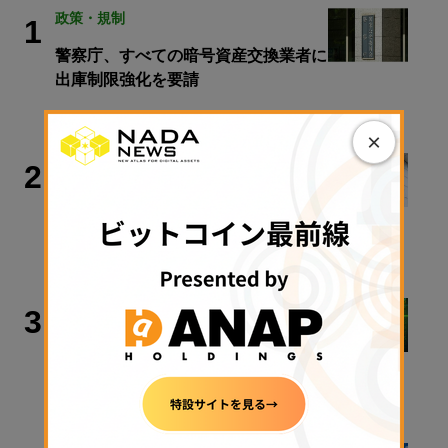
政策・規制
1
警察庁、すべての暗号資産交換業者に
出庫制限強化を要請
2026年8月6日 20:10
×
政策・規制
2
【速報】金融庁、暗号資産・ステーブ
ルコイン課を新設
2026年8月5日 11:51
ビットコイン
3
アーサー・ヘイズ氏「ビットコインは
最終的に100万ドル以上に」
2026年8月6日 08:45