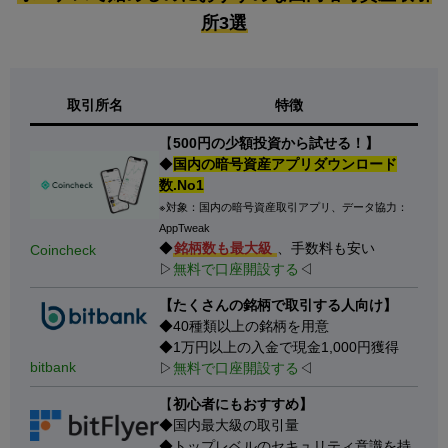
所3選
取引所名
特徴
【
500円の少額投資から試せる！】
◆
国内の暗号資産アプリダウンロード
数.No1
※対象：国内の暗号資産取引アプリ、データ協力：
AppTweak
◆
銘柄数も最大級
、手数料も安い
Coincheck
▷
無料で口座開設する
◁
【たくさんの銘柄で取引する人向け】
◆40種類以上の銘柄を用意
◆1万円以上の入金で現金1,000円獲得
bitbank
▷
無料で口座開設する
◁
【
初心者にもおすすめ】
◆国内最大級の取引量
◆トップレベルのセキュリティ意識を持