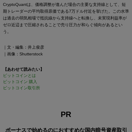
CryptoQuantは、価格調整が進んだ場合の主要な支持線として、短
期トレーダーの平均取得原価である7万ドル付近を挙げた。この水準
は過去の弱気相場で抵抗線から支持線へと転換し、未実現利益率が
ゼロ近辺まで圧縮されることで売り圧力が和らぐ傾向があるとい
う。
｜文・編集：井上俊彦
｜画像：Shutterstock
【あわせて読みたい】
ビットコインとは
ビットコイン 購入
ビットコイン取引所
PR
ボーナスで始めるのにおすすめな国内暗号資産取引