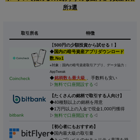
所3選
取引所名
特徴
【
500円の少額投資から試せる！】
◆
国内の暗号資産アプリダウンロード
数.No1
※対象：国内の暗号資産取引アプリ、データ協力：
AppTweak
◆
銘柄数も最大級
、手数料も安い
Coincheck
▷
無料で口座開設する
◁
【たくさんの銘柄で取引する人向け】
◆40種類以上の銘柄を用意
◆1万円以上の入金で現金1,000円獲得
bitbank
▷
無料で口座開設する
◁
【
初心者にもおすすめ】
◆国内最大級の取引量
◆トップレベルのセキュリティ意識を持