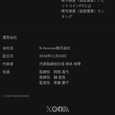
暗号資産（仮想通貨）／ビ
ットコインFXとは
暗号資産（仮想通貨）ラン
キング
運営会社
会社名
N.Avenue株式会社
設立日
2018年11月28日
代表者
代表取締役社長 神本 侑季
役員
取締役 阿部 真弓
取締役 縣 恵吾
監査役 東條 愛子
© 2026 NADA NEWS