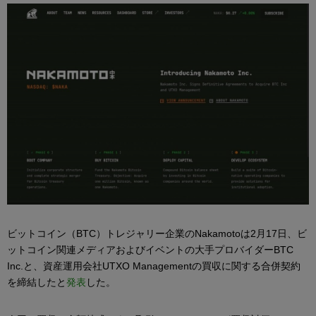
ビットコイン（BTC）トレジャリー企業のNakamotoは2月17日、ビ
ットコイン関連メディアおよびイベントの大手プロバイダーBTC
Inc.と、資産運用会社UTXO Managementの買収に関する合併契約
を締結したと
発表
した。