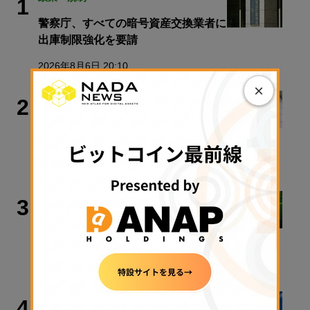
1
警察庁、すべての暗号資産交換業者に
出庫制限強化を要請
2026年8月6日 20:10
×
政策・規制
2
【速報】金融庁、暗号資産・ステーブ
ルコイン課を新設
2026年8月5日 11:51
ビットコイン
3
アーサー・ヘイズ氏「ビットコインは
最終的に100万ドル以上に」
2026年8月6日 08:45
政策・規制
4