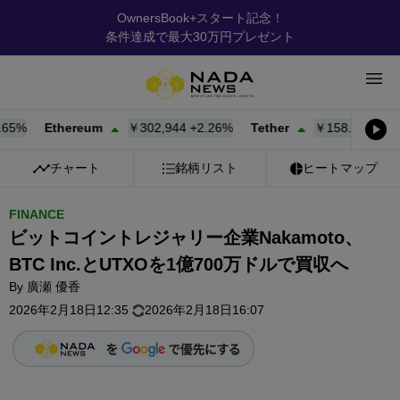
OwnersBook+スタート記念！
条件達成で最大30万円プレゼント
%
Ethereum
￥302,944
+
2.26%
Tether
￥158.08
+
0.00%
チャート
銘柄リスト
ヒートマップ
FINANCE
ビットコイントレジャリー企業Nakamoto、
BTC Inc.とUTXOを1億700万ドルで買収へ
By
廣瀬 優香
2026年2月18日12:35
2026年2月18日16:07