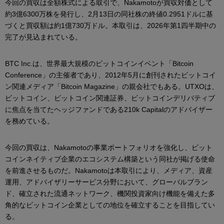
今回の買収は全額株式による取引で、Nakamotoが買収対価として
約3億6300万株を発行し、2月13日の同社株の終値0.2951ドルに基
づくと買収額は約1億730万ドル。本取引は、2026年第1四半期中の
完了が見込まれている。
BTC Inc.は、世界最大規模のビットコインイベント「Bitcoin
Conference」の主催者であり、2012年5月に創刊されたビットコイ
ン関連メディア「Bitcoin Magazine」の親会社でもある。UTXOは、
ビットコイン、ビットコイン関連証券、ビットコインデリバティブ
に焦点を当てたヘッジファンドである210k Capitalのアドバイザー
を務めている。
今回の買収は、Nakamotoの事業ポートフォリオを強化し、ビット
コインネイティブ企業のエコシステム構築という同社が掲げる使命
を前進させるものだ。Nakamotoは本取引により、メディア、資産
運用、アドバイザリーサービス分野において、グローバルブラン
ド、確立された流通ネットワーク、機関投資家向け機能を備えた多
角的なビットコイン企業としての地位を確立することを目指してい
る。