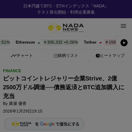
日本円建てBTC・ETHインデックス「NADA」
テスト算出開始・利用企業募集
1%
Ethereum
￥305,342
+
0.26%
Tether
￥158.50
-0.01%
チャート
銘柄リスト
ヒートマップ
FINANCE
ビットコイントレジャリー企業Strive、2億
2500万ドル調達──債務返済とBTC追加購入に
充当
By
廣瀬 優香
2026年1月29日19:15