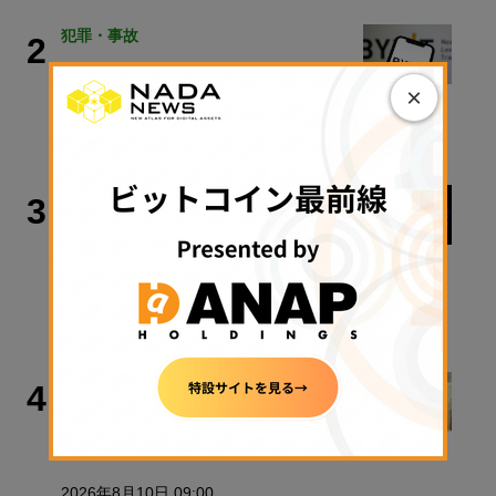
犯罪・事故
2
Bybit、2200億円流出事件で北朝鮮ハ
×
ッカー集団を提訴
2026年8月10日 10:22
ビットコイン
3
米ビットコイン現物ETF、4月以来最
高の資金流入── 「Coldcard」との関
連は？
2026年8月10日 08:30
ビジネス
4
トランプ・メディアら、1兆円規模の
暗号資産トレジャリー計画を中止
2026年8月10日 09:00