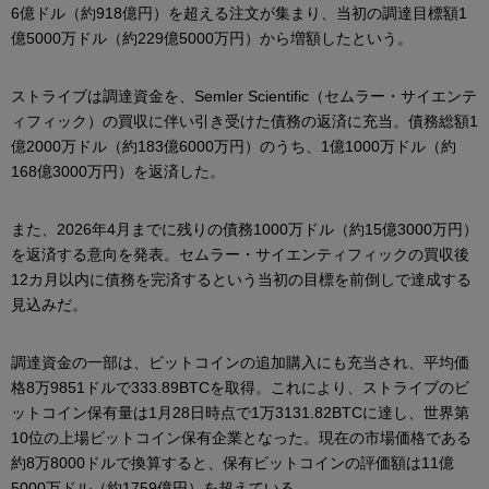
6億ドル（約918億円）を超える注文が集まり、当初の調達目標額1
億5000万ドル（約229億5000万円）から増額したという。
ストライブは調達資金を、Semler Scientific（セムラー・サイエンテ
ィフィック）の買収に伴い引き受けた債務の返済に充当。債務総額1
億2000万ドル（約183億6000万円）のうち、1億1000万ドル（約
168億3000万円）を返済した。
また、2026年4月までに残りの債務1000万ドル（約15億3000万円）
を返済する意向を発表。セムラー・サイエンティフィックの買収後
12カ月以内に債務を完済するという当初の目標を前倒しで達成する
見込みだ。
調達資金の一部は、ビットコインの追加購入にも充当され、平均価
格8万9851ドルで333.89BTCを取得。これにより、ストライブのビ
ットコイン保有量は1月28日時点で1万3131.82BTCに達し、世界第
10位の上場ビットコイン保有企業となった。現在の市場価格である
約8万8000ドルで換算すると、保有ビットコインの評価額は11億
5000万ドル（約1759億円）を超えている。