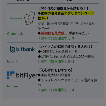
【
500円の少額投資から試せる！】
◆
国内の暗号資産アプリダウンロード
数.No1
※対象：国内の暗号資産取引アプリ、データ協力：
AppTweak
◆
銘柄数も最大級
、手数料も安い
Coincheck
▷
無料で口座開設する
◁
【たくさんの銘柄で取引する人向け】
◆40種類以上の銘柄を用意
◆1万円以上の入金で現金1,000円獲得
bitbank
▷
無料で口座開設する
◁
【
初心者にもおすすめ】
◆国内最大級の取引量
◆トップレベルのセキュリティ意識を持
つ
bitFlyer
▷
無料で口座開設する
◁