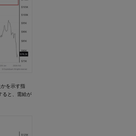
失かを示す指
すると、需給が