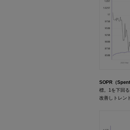
SOPR（Spent O
標。1を下回
改善しトレン