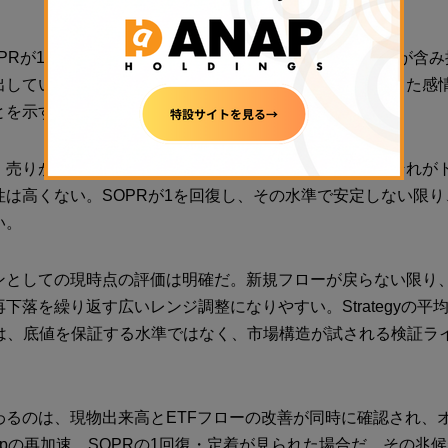
OPRが1を下回る局面が断続的に続いており、短期保有者が含
出している状況が確認できる。これは、恐怖や不安といった感
とを示す典型的なパターンだ。
、売りが一巡した後に価格が反発することはあっても、それが
性は高くない。SOPRが1を回復し、その水準で安定しない限
い。
ンとしての現時点の評価は明確だ。新規フローが戻らない限り
下落を繰り返す広いレンジ調整になりやすい。Strategyの平
ドルは、底値を保証する水準ではなく、市場構造が試される検証ラ
わるのは、現物出来高とETFフローの改善が同時に確認され、
ed Capの再加速、SOPRの1回復・定着が見られた場合だ。その兆