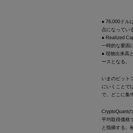
● 76,00
点になってい
● Realiz
一時的な要因
● 現物出来
ースとなる。
いまのビット
にいくことで
で、どこに集
CryptoQua
平均取得価格で
と指摘する。