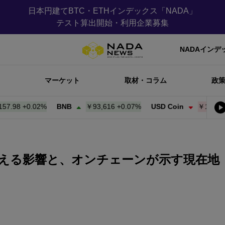
日本円建てBTC・ETHインデックス「NADA」
テスト算出開始・利用企業募集
NADAインデ
マーケット
取材・コラム
政
8
+
0.02%
BNB
￥93,616
+
0.07%
USD Coin
￥158.05
-0.
造に与える影響と、オンチェーンが示す現在