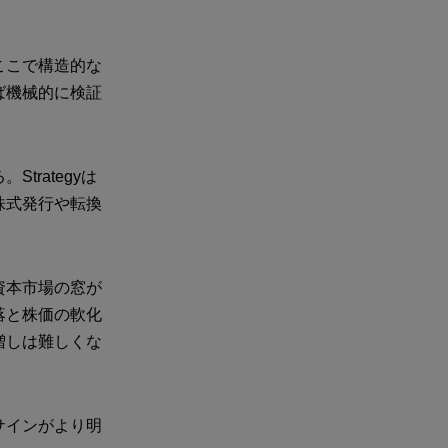
ここで構造的な
ば機械的に検証
rategyは
株式発行や転換
資本市場の窓が
落と株価の軟化
増しは難しくな
サインがより明