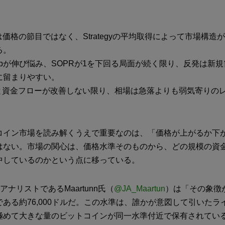
0ドルは価格の節目ではなく、Strategyの平均取得によって市場構
る。
ed Capが伸び悩み、SOPRが1を下回る局面が続く限り、反発は
に留まりやすい。
高と資金フローが改善しない限り、相場は急落よりも弱気寄りの
コイン市場を読み解くうえで重要なのは、「価格が上がるか下
はない。市場の関心は、価格水準そのものから、どの規模の資
中しているのかという点に移っている。
ntのアナリストであるMaartunn氏（
@JA_Maartun
）は「その象徴が、
ある約76,000ドルだ。この水準は、誰かが意図して引いたラ
極めて大きな量のビットコインが同一水準付近で保有されてい