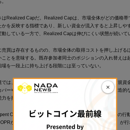
る。
Realized Capだ。Realized Capは、市場全体がどの価
たかを反映する指標であり、新しい資金が流入すると上昇しや
動している一方で、Realized Capは伸びにくい状態が続いて
に売買は存在するものの、市場全体の取得コストを押し上げる
いことを意味する。既存参加者同士のポジションの入れ替えは
相場を一段上に持ち上げる段階には至っていない。
境では、価格が反発する局面があったとしても、それは新規資
×
カバーや流動性要因による一時的な動きになりやすい。構造的
続力を持ちにくい。
ent Output Profit Ratio）を見ると、短期保有者（STH）
SOPRが1を下回る状態は、平均的に「損失確定での売却」が