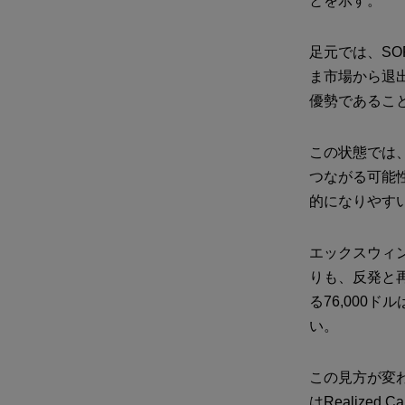
とを示す。
足元では、S
ま市場から退
優勢であるこ
この状態では
つながる可能
的になりやす
エックスウィ
りも、反発と再
る76,000
い。
この見方が変
はRealiz