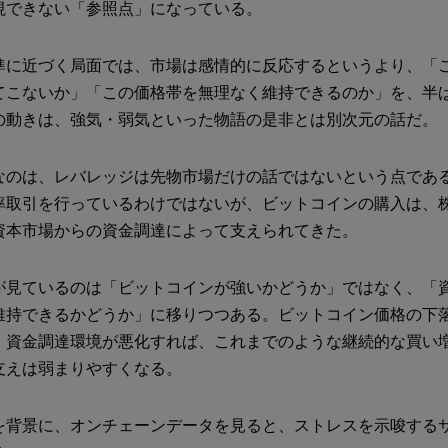
視できない「参照点」になっている。
準に近づく局面では、市場は感情的に反応するというより、「
てこないか」「この価格帯を無理なく維持できるのか」を、半
の動きは、強気・弱気といった物語の是非とは別次元の話だ。
のは、レバレッジは先物市場だけの話ではないという点である。St
率取引を行っているわけではないが、ビットコインの購入は、
資本市場からの資金調達によって支えられてきた。
が見ているのは「ビットコインが強いかどうか」ではなく、「
維持できるかどうか」に移りつつある。ビットコイン価格の下
、資金調達環境が悪化すれば、これまでのような継続的な買い
支えは弱まりやすくなる。
を背景に、オンチェーンデータを見ると、ストレスを示唆する