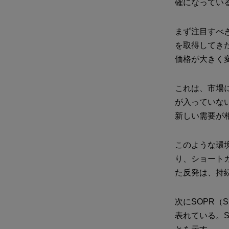
確になってい
まず注目すべきは
を取得してき
価格が大きく変
これは、市場
が入っていな
新しい需要が
このような環
り、ショート
た反発は、持
次にSOPR（Sp
表れている。