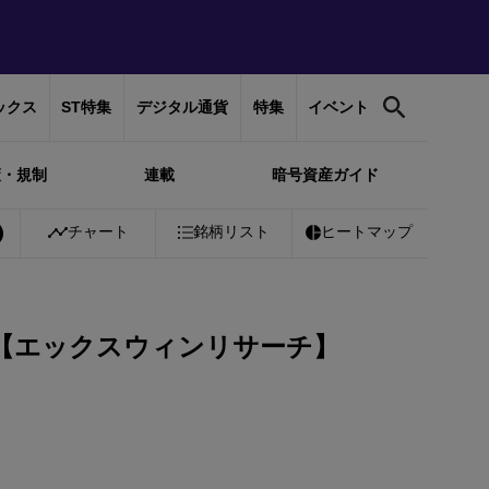
ックス
ST特集
デジタル通貨
特集
イベント
策・規制
連載
暗号資産ガイド
01%
Bitcoin
チャート
￥10,254,427
銘柄リスト
+
0.93%
Ethereum
ヒートマップ
￥302,692
+
地【エックスウィンリサーチ】