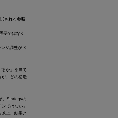
造が試される参照
新規需要ではなく
レンジ調整がベ
がるか」を当て
金が、どの構造
Strategyの
インではない」
る以上、結果と