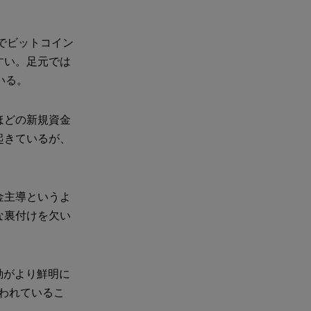
格帯でビットコイン
すい。足元では
いる。
ほどの新規資金
起きているが、
金主導というよ
な裏付けを欠い
の行動がより鮮明に
行われているこ