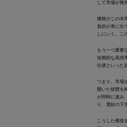
して市場が無
価格がこの水
負担が表に出
しにいく。こ
もう一つ重要な
短期的な高倍
社債といった
つまり、市場
開いた状態を
が同時に進み
り、需給の下
こうした構造