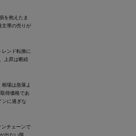
み損を抱えたま
情主導の売りが
トレンド転換に
り、上昇は断続
、相場は急落よ
均取得価格であ
インに過ぎな
オンチェーンで
候が出ない限