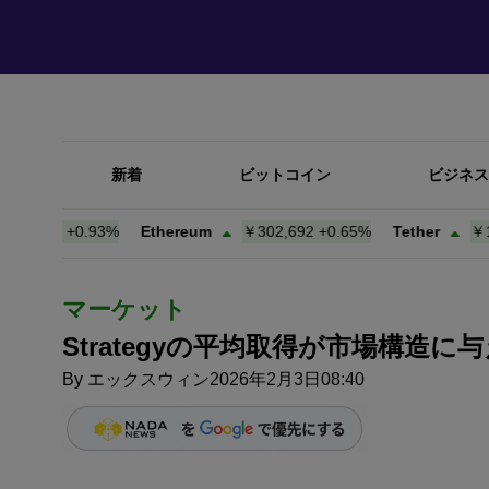
新着
ビットコイン
ビジネス
427
+
0.93%
Ethereum
￥302,692
+
0.65%
Tether
￥157.9
マーケット
Strategyの平均取得が市場構
By
エックスウィン
2026年2月3日08:40