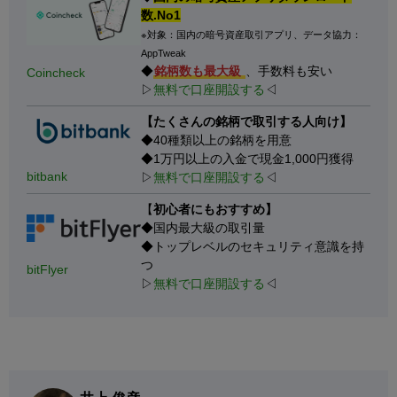
数.No1
※対象：国内の暗号資産取引アプリ、データ協力：
AppTweak
◆
銘柄数も最大級
、手数料も安い
Coincheck
▷
無料で口座開設する
◁
【たくさんの銘柄で取引する人向け】
◆40種類以上の銘柄を用意
◆1万円以上の入金で現金1,000円獲得
bitbank
▷
無料で口座開設する
◁
【
初心者にもおすすめ】
◆国内最大級の取引量
◆トップレベルのセキュリティ意識を持
つ
bitFlyer
▷
無料で口座開設する
◁