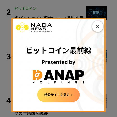
ビットコイン
2
米ビットコイン現物ETF、4月以来最
高の資金流入── 「Coldcard」との関
×
連は？
2026年8月10日 08:30
政策・規制
3
クラリティ法案、9月15日に審議入り
手続き採決可能に──米政府が日程公
表
2026年8月9日 11:28
犯罪・事故
4
Bybit、2200億円流出事件で北朝鮮ハ
ッカー集団を提訴