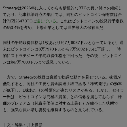
Strategyは2026年に入ってからも積極的なBTCの買い付けを継続し
ており、記事執筆時点の集計では、同社のビットコイン保有数は合
計71万2647BTCに
達している
。これはビットコインの総発行予定数
の約3.4%を占め、上場企業としては世界最大の保有量だ。
同社の平均取得価格は1枚あたり約7万6037ドルとなっているが、週
末にビットコインは8万7970ドルから7万5892ドルに下落し、一時
的にストラテジーの平均取得価格を下回った。その後、ビットコイ
ンは約7万7000ドルまで反発している。
一方で、Strategyの株価は直近で軟調な動きを見せている。株価が
低迷すると、同社の主要な資金調達手段である「株式発行」の効率
が低下し、1株あたりの希薄化が進むリスクがある。しかし、セイラ
ー氏は「ビットコインは究極の資産」との信念を崩しておらず、株
価のプレミアム（純資産価値に対する上乗せ）が縮小した状態で
も、強気な買い増し姿勢を維持するものと見られている。
｜文・編集：井上俊彦