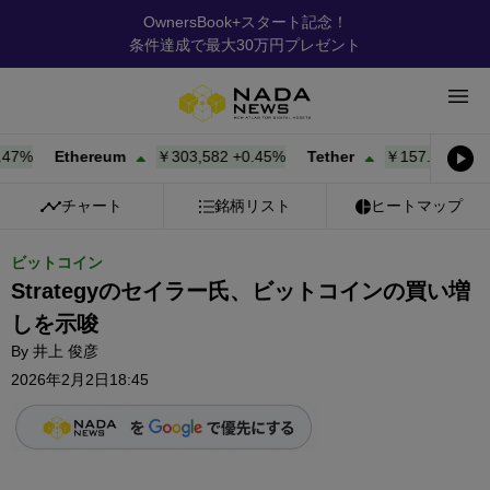
OwnersBook+スタート記念！
条件達成で最大30万円プレゼント
%
Ethereum
￥303,582
+
0.45%
Tether
￥157.85
+
0.00%
チャート
銘柄リスト
ヒートマップ
ビットコイン
Strategyのセイラー氏、ビットコインの買い増
しを示唆
By
井上 俊彦
2026年2月2日18:45