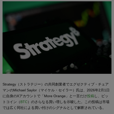
Strategy（ストラテジー）の共同創業者でエグゼクティブ・チェア
マンのMichael Saylor（マイケル・セイラー）氏は、2026年2月1日
に自身のXアカウントで「More Orange」と一言だけ
投稿
し、ビッ
トコイン（
BTC
）のさらなる買い増しを示唆した。この投稿は市場
では広く同社による買い付けのシグナルとして解釈されている。