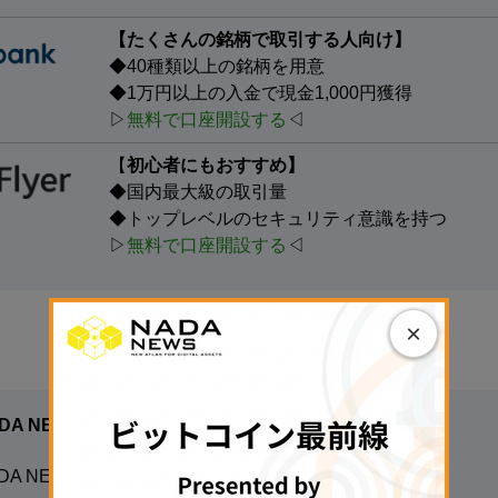
【たくさんの銘柄で取引する人向け】
◆40種類以上の銘柄を用意
◆1万円以上の入金で現金1,000円獲得
▷
無料で口座開設する
◁
【
初心者にもおすすめ】
◆国内最大級の取引量
◆トップレベルのセキュリティ意識を持つ
▷
無料で口座開設する
◁
×
DA NEWS編集部
DA NEWS編集部