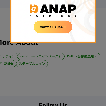
More About
クラリティ）
coinbase（コインベース）
DeFi（分散型金融）
取引委員会
ステーブルコイン
Follow Us