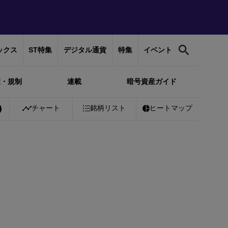
ックス
ST特集
デジタル通貨
特集
イベント
策・規制
連載
暗号資産ガイド
coin
￥10,228,177
チャート
+
0.62%
銘柄リスト
Ethereum
ヒートマップ
￥301,666
+
0.35%