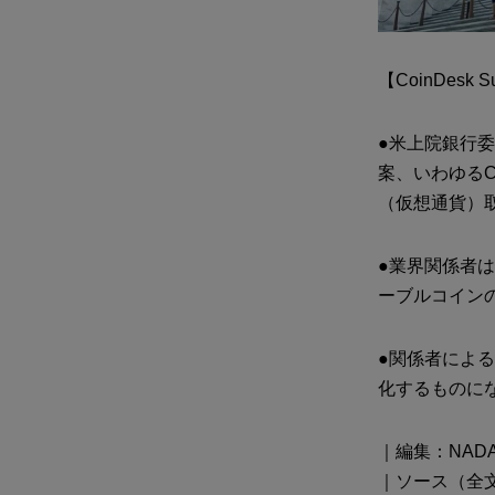
【CoinDesk 
●米上院銀行委員
案、いわゆるC
（仮想通貨）取
●業界関係者は
ーブルコイン
●関係者によ
化するものに
｜編集：NADA
｜ソース（全