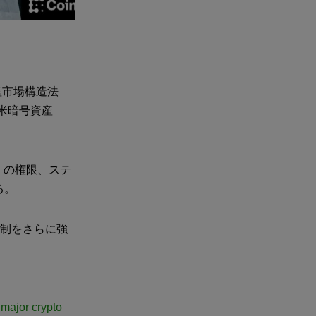
資産市場構造法
、米暗号資産
）の権限、ステ
る。
規制をさらに強
major crypto