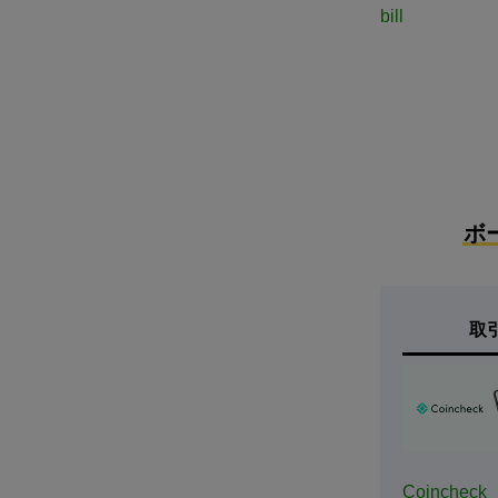
bill
ボ
取
Coincheck