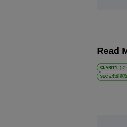
Read 
CLARITY（
SEC #米証券