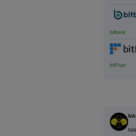
bitbank
bitFlyer
NA
NA