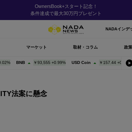
OwnersBook+スタート記念！
条件達成で最大30万円プレゼント
NADAインデ
マーケット
取材・コラム
政
BNB
￥93,555
+
0.99%
USD Coin
￥157.44
+
0.00%
Bit
RITY法案に懸念