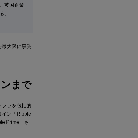
、英国企業
る」
を最大限に享受
インまで
ンフラを包括的
「Ripple
 Prime」も