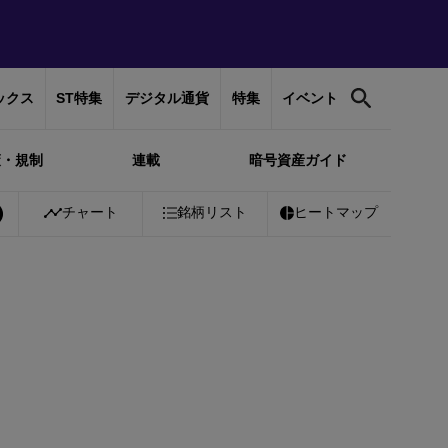
ックス
ST特集
デジタル通貨
特集
イベント
策・規制
連載
暗号資産ガイド
01%
Bitcoin
チャート
￥10,316,560
銘柄リスト
+
0.34%
Ethereum
ヒートマップ
￥304,722
+