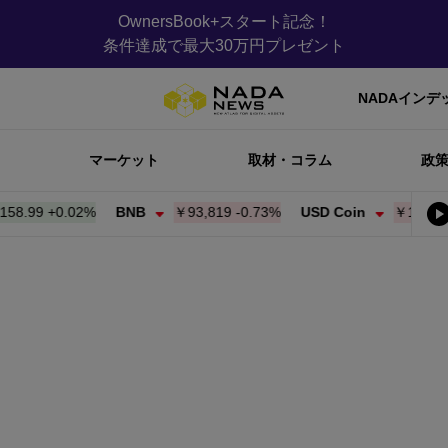
OwnersBook+スタート記念！
条件達成で最大30万円プレゼント
NADAインデ
マーケット
取材・コラム
政
99
+
0.02%
BNB
￥93,819
-0.73%
USD Coin
￥159.09
-0.