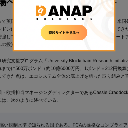
場への長期的コミットメント
って英国は、単なる一市場ではない。同社は2016年以降、米国
ンドンに構えており、英国をグローバル戦略の中核に据えてき
増強してきたほか、英国のブロックチェーン開発者やスタート
への投資も積極的に行っている。
援プログラム「University Blockchain Research Initiat
までに500万ポンド（約10億6000万円、1ポンド＝212円換
してきた点は、エコシステム全体の底上げを狙った取り組みと
・欧州担当マネージングディレクターであるCassie Craddo
氏は、次のように述べている。
高い規制水準で知られる国である。FCAの厳格なコンプライ