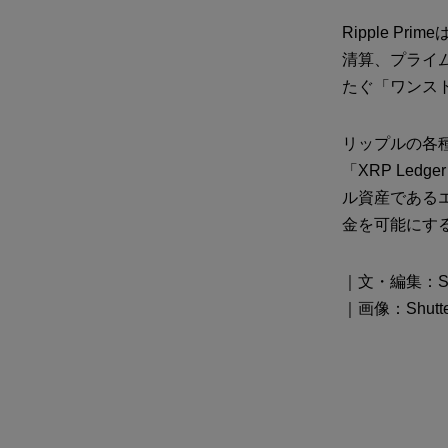
Ripple 
清算、プライ
たぐ「ワンス
リップルの各
「XRP Le
ル資産である
金を可能にす
｜文・編集：Shok
｜画像：Shutter