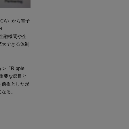
FCA）から電子
t
金融機関や企
拡大できる体制
Ripple
の重要な節目と
を前提とした形
になる。