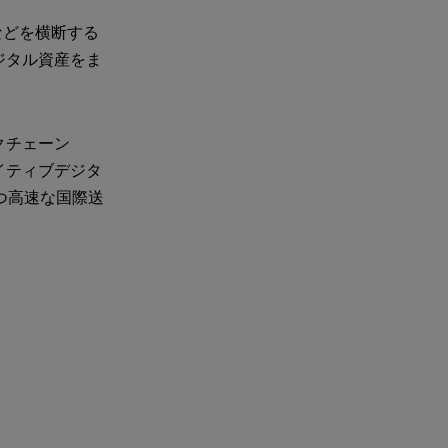
券などを横断する
ジタル資産をま
クチェーン
ネイティブデジタ
つ高速な国際送