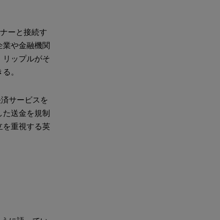
ートナーと接続す
企業や金融機関
、リップルがそ
きる。
決済サービスを
した送金を規制
立を重視する英