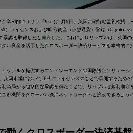
企業Ripple（リップル）は1月9日、英国金融行動監視機構（
MI）ライセンスおよび暗号資産（仮想通貨）登録（Cryptoasse
ion）の承認を取得したと
発表した
。これによりリップルは、英国の
ジタル資産を活用したクロスボーダー決済サービスを本格的に
リップルが提供するエンドツーエンドの国際送金ソリューション「
s」を、英国市場において正式にライセンスのもとで展開するため
規制当局から包括的な承認を得たことで、リップルは規制順守
の金融機関をグローバル決済ネットワークへと接続できるよう
で動くクロスボーダー決済基盤