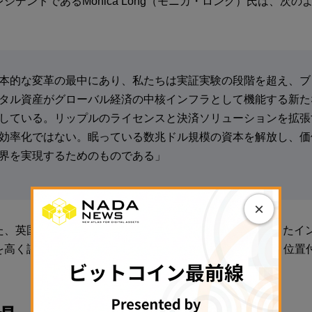
ジデントであるMonica Long（モニカ・ロング）氏は、次の
本的な変革の最中にあり、私たちは実証実験の段階を超え、ブ
タル資産がグローバル経済の中核インフラとして機能する新た
している。リップルのライセンスと決済ソリューションを拡張
効率化ではない。眠っている数兆ドル規模の資本を解放し、価
界を実現するためのものである」
×
た、英国がこのビジョンを実現するための「規制に準拠したイ
を高く評価し、今回のFCA承認を「非常に心強い動き」と位置