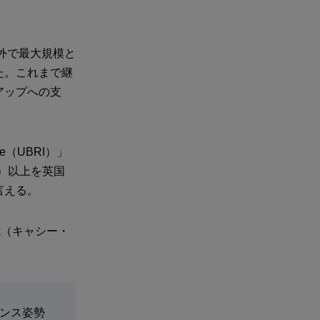
外で最大規模と
た。これまで継
アップへの支
ive（UBRI）」
算）以上を英国
言える。
ck（キャシー・
アンス姿勢