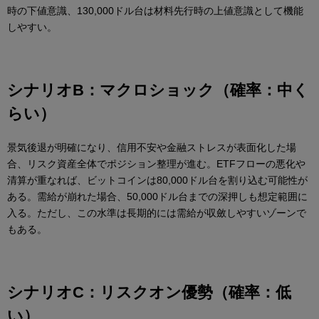
時の下値意識、130,000ドル台は材料先行時の上値意識として機能
しやすい。
シナリオB：マクロショック（確率：中く
らい）
景気後退が明確になり、信用不安や金融ストレスが表面化した場
合、リスク資産全体でポジション整理が進む。ETFフローの悪化や
清算が重なれば、ビットコインは80,000ドル台を割り込む可能性が
ある。需給が崩れた場合、50,000ドル台までの深押しも想定範囲に
入る。ただし、この水準は長期的には需給が収斂しやすいゾーンで
もある。
シナリオC：リスクオン優勢（確率：低
い）