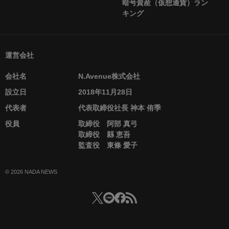
暗号資産（仮想通貨）ラン
キング
運営会社
会社名
N.Avenue株式会社
設立日
2018年11月28日
代表者
代表取締役社長 神本 侑季
役員
取締役 阿部 真弓
取締役 縣 恵吾
監査役 東條 愛子
© 2026 NADA NEWS