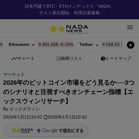
日本円建てBTC・ETHインデックス「NADA」
テスト算出開始・利用企業募集
Ethereum
￥301,428
-0.10%
Tether
￥158.23
+
0.01%
B
チャート
銘柄リスト
ヒートマップ
マーケット
2026年のビットコイン市場をどう見るか──3つ
のシナリオと注視すべきオンチェーン指標【エ
ックスウィンリサーチ】
By
エックスウィン
2026年1月1日10:02
2026年1月1日10:02