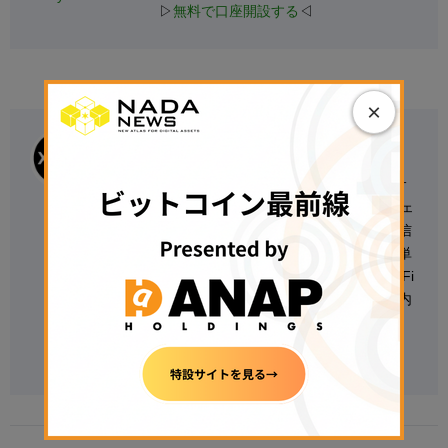
▷
無料で口座開設する
◁
×
エックスウィン
エックスウィンは、日本発のWeb3・暗号資産リサ
ーチ組織。DeFi運用、ステーブルコイン、オンチェ
ーンデータ分析を軸に、実務に基づいた知見を発信
している。自社プラットフォーム上では、BTCの単
純保有を上回る運用リターンの創出を目指す「DeFi
ファンド」を展開し、その実践知見を背景に、国内
外の規制動向や市場トレンドを解説。
Follow @FumihiroArasawa on X