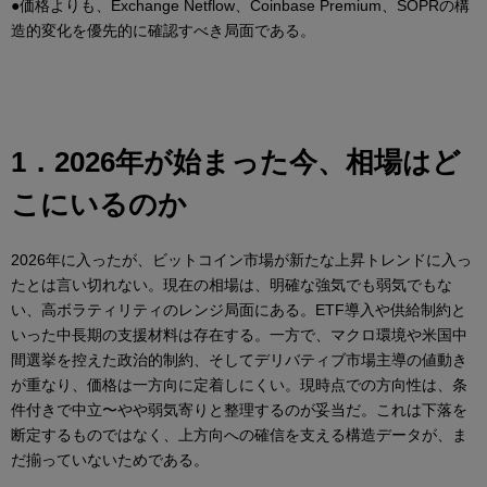
●価格よりも、Exchange Netflow、Coinbase Premium、SOPRの構
造的変化を優先的に確認すべき局面である。
1．2026年が始まった今、相場はど
こにいるのか
2026年に入ったが、ビットコイン市場が新たな上昇トレンドに入っ
たとは言い切れない。現在の相場は、明確な強気でも弱気でもな
い、高ボラティリティのレンジ局面にある。ETF導入や供給制約と
いった中長期の支援材料は存在する。一方で、マクロ環境や米国中
間選挙を控えた政治的制約、そしてデリバティブ市場主導の値動き
が重なり、価格は一方向に定着しにくい。現時点での方向性は、条
件付きで中立〜やや弱気寄りと整理するのが妥当だ。これは下落を
断定するものではなく、上方向への確信を支える構造データが、ま
だ揃っていないためである。