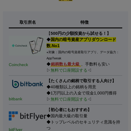
取引所名
特徴
【
500円の少額投資から試せる！】
◆
国内の暗号資産アプリダウンロード
数.No1
※対象：国内の暗号資産取引アプリ、データ協力：
AppTweak
◆
銘柄数も最大級
、手数料も安い
Coincheck
▷
無料で口座開設する
◁
【たくさんの銘柄で取引する人向け】
◆40種類以上の銘柄を用意
◆1万円以上の入金で現金1,000円獲得
bitbank
▷
無料で口座開設する
◁
【
初心者にもおすすめ】
◆国内最大級の取引量
◆トップレベルのセキュリティ意識を持
つ
bitFlyer