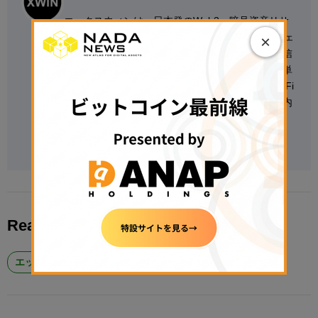
エックスウィンは、日本発のWeb3・暗号資産リサ
ーチ組織。DeFi運用、ステーブルコイン、オンチェ
×
ーンデータ分析を軸に、実務に基づいた知見を発信
している。自社プラットフォーム上では、BTCの単
純保有を上回る運用リターンの創出を目指す「DeFi
ファンド」を展開し、その実践知見を背景に、国内
外の規制動向や市場トレンドを解説。
Follow @FumihiroArasawa on X
Read More About
エックスウィン
ビットコイン #BTC