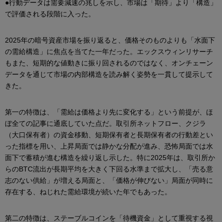
●行動データは需要減速の兆しを示し、市場は「期待」より「構造」
で評価される段階に入った。
2025年の暗号資産市場を振り返ると、価格そのものよりも「水面下
の需給構造」に焦点を当てた一年だった。エックスウィンリサーチ
もまた、短期的な値動きに振り回されるのではなく、オンチェーン
データを通じて市場の内部構造を読み解く姿勢を一貫して提示して
きた。
第一の特徴は、「需給は価格より先に変化する」という前提が、ほ
ぼ全ての記事に通底していた点だ。取引所ネットフロー、クジラ
（大口保有者）の資金移動、短期保有者と長期保有者の行動差とい
った指標を用い、上昇局面では静かな分配が進み、恐怖局面では水
面下で蓄積が進む構造を繰り返し示した。特に2025年は、取引所か
らのBTC流出が長期平均を大きく下回る水準まで拡大し、「売る意
志のない供給」が増える局面と、「価格が伸びない」局面が同時に
存在する、ねじれた需給環境が続いた年でもあった。
第二の特徴は、ステーブルコインを「待機資金」として重視する視