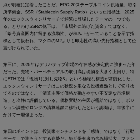
点が明確に定着したことだ。ERC-20ステーブルコイン供給量、取引
所準備金、SSR（Stablecoin Supply Ratio）といった指標は、2025
年のエックスウィンリサーチで頻繁に登場したテーマの一つであ
る。とりわけSSRの低下は、「市場外に逃げた資金」ではなく、
「暗号資産圏内に留まる流動性」が積み上がっていることを示す指
標として扱われ、マクロのM2よりも即応性の高い先行指標として位
置づけられていた。
第三に、2025年はデリバティブ市場の存在感が決定的に強まった年
だった。先物・パーペチュアルの取引高は現物を大きく上回り、特
にETHでは「現物1に対し先物5」という極端な構造が常態化した。
エックスウィンリサーチはこの状況を単なる投機過熱として切り捨
てるのではなく、「清算主導で価格が動きやすい不安定な市場構
造」と冷静に評価している。価格変動の主因が需給ではなく、ポジ
ション調整やロングの清算連鎖に移行したという認識は、年後半に
かけて一層強まった。
第四のポイントは、投資家センチメントを「感情」ではなく「行動
データ」で測ろうとする姿勢だ。短期保有者の含み損拡大、ファン