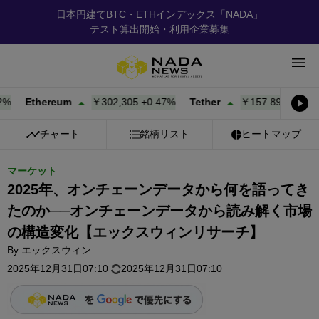
日本円建てBTC・ETHインデックス「NADA」
テスト算出開始・利用企業募集
Ethereum
￥302,305
+
0.47%
Tether
￥157.89
+
0.02%
B
チャート
銘柄リスト
ヒートマップ
マーケット
2025年、オンチェーンデータから何を語ってき
たのか──オンチェーンデータから読み解く市場
の構造変化【エックスウィンリサーチ】
By
エックスウィン
2025年12月31日07:10
2025年12月31日07:10