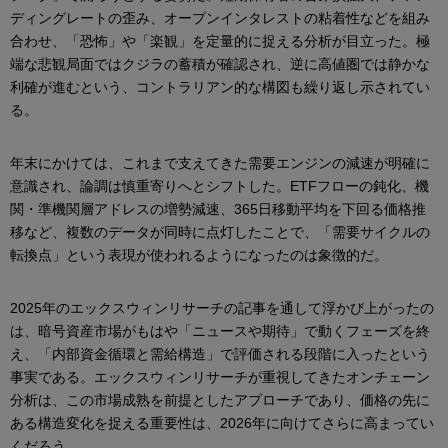
ディングレートの歪み、オープンインタレストの粘着性などを組み
合わせ、「恐怖」や「楽観」を定量的に捉える分析が目立った。極
端な悲観局面ではクジラの蓄積が確認され、逆に高値圏では静かな
利確が進むという、コントラリアン的な構図も繰り返し示されてい
る。
年末にかけては、これまで支えてきた需要エンジンの減速が明確に
意識され、論調は慎重寄りへとシフトした。ETFフローの鈍化、機
関・準機関層アドレスの増勢減速、365日移動平均を下回る価格推
移など、複数のデータが同時に点灯したことで、「需要サイクルの
転換点」という表現が使われるようになったのは象徴的だ。
2025年のエックスウィンリサーチの記事を通して浮かび上がったの
は、暗号資産市場がもはや「ニュースや期待」で動くフェーズを終
え、「内部資金循環と需給構造」で評価される段階に入ったという
事実である。エックスウィンリサーチが重視してきたオンチェーン
分析は、この市場成熟を前提としたアプローチであり、価格の先に
ある構造変化を捉える重要性は、2026年に向けてさらに高まってい
くだろう。