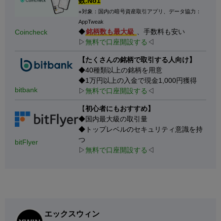
数.No1
※対象：国内の暗号資産取引アプリ、データ協力：
AppTweak
◆
銘柄数も最大級
、手数料も安い
Coincheck
▷
無料で口座開設する
◁
【たくさんの銘柄で取引する人向け】
◆40種類以上の銘柄を用意
◆1万円以上の入金で現金1,000円獲得
bitbank
▷
無料で口座開設する
◁
【
初心者にもおすすめ】
◆国内最大級の取引量
◆トップレベルのセキュリティ意識を持
つ
bitFlyer
▷
無料で口座開設する
◁
エックスウィン