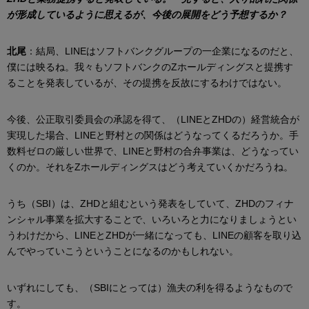
が形成しているように思えるが、今後の展開をどう予想するか？
北尾
：結局、LINEはソフトバンクグループの一企業になるのだと、
僕には映るね。我々もソフトバンクのZホールディングスと提携す
ることを発表しているが、その提携を反故にするわけではない。
今後、公正取引委員会の承認を得て、（LINEとZHDの）経営統合が
実現した場合、LINEと野村との関係はどうなってくるだろうか。手
数料ゼロの厳しい世界で、LINEと野村の合弁事業は、どうなってい
くのか。それをZホールディングスはどう考えていくかだろうね。
うち（SBI）は、ZHDと組むという発表をしていて、ZHDのフィナ
ンシャル事業を拡大することで、いろいろと力になりましょうとい
うわけだから、LINEとZHDが一緒になっても、LINEの顧客を取り込
んでやっていこうということになるのかもしれない。
いずれにしても、（SBIにとっては）漁夫の利を得るようなもので
す。