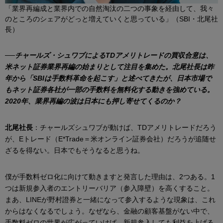
「業界再編成と業界内での自然淘汰の二つの事象を経由して、我々
のところのシェアがどっと増えていくと思っている」（SBI・北尾社
長）
──
チャールズ・シュワブによるTDアメリトレードの買収合意は、
米ネット証券業界再編の始まりとして注目を集めた。北尾社長は昨
年から「SBIは手数料革命を起こす」と述べてきたが、日本市場で
もネット証券各社が一部の手数料を無料化する動きを強めている。
2020年、業界再編の波は日本にも押し寄せてくるのか？
北尾社長
：チャールズシュワブが動けば、TDアメリトレードだろう
が、Eトレード（E*Trade＝米オンライン証券会社）だろうが追随せ
ざるを得ない。日本でもそうなると思うね。
僕が手数料ゼロ化に向けて動きますと発言した理由は、2つある。1
つは新規参入者のエントリーバリア（参入障壁）を高くすること。
まあ、LINEが野村證券と一緒になって参入するような現象は、これ
からはなくなるでしょう。なぜなら、金融の顧客基盤がない中で、
手数料ゼロの世界が広がっていけば、新規参入しても利益を上げる