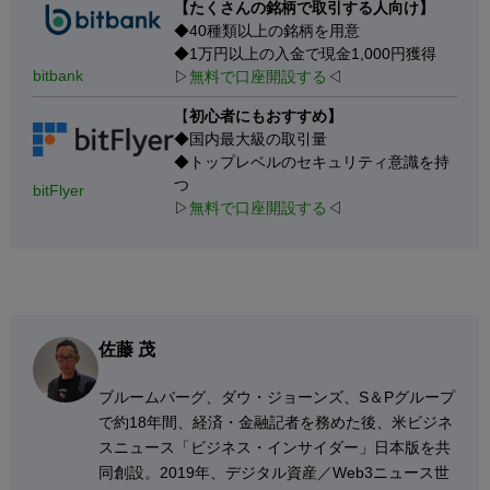
【たくさんの銘柄で取引する人向け】
◆40種類以上の銘柄を用意
◆1万円以上の入金で現金1,000円獲得
bitbank
▷
無料で口座開設する
◁
【
初心者にもおすすめ】
◆国内最大級の取引量
◆トップレベルのセキュリティ意識を持
つ
bitFlyer
▷
無料で口座開設する
◁
佐藤 茂
ブルームバーグ、ダウ・ジョーンズ、S＆Pグループ
で約18年間、経済・金融記者を務めた後、米ビジネ
スニュース「ビジネス・インサイダー」日本版を共
同創設。2019年、デジタル資産／Web3ニュース世