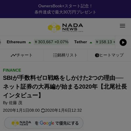
OwnersBook+スタート記念！
条件達成で最大30万円プレゼント
hereum
￥303,667
+
0.07%
Tether
￥158.13
+
0.00%
BNB
チャート
銘柄リスト
ヒートマップ
FINANCE
SBIが手数料ゼロ戦略をしかけた2つの理由──
ネット証券の大再編が始まる2020年【北尾社長
インタビュー】
By
佐藤 茂
2020年1月1日08:00
2020年1月6日12:32