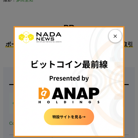
PR
×
ボーナスで始めるのにおすすめな国内暗号資産取引
所3選
取引所名
特徴
【
500円の少額投資から試せる！】
◆
国内の暗号資産アプリダウンロード
数.No1
※対象：国内の暗号資産取引アプリ、データ協力：
AppTweak
◆
銘柄数も最大級
、手数料も安い
Coincheck
▷
無料で口座開設する
◁