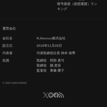
暗号資産（仮想通貨）ラン
キング
運営会社
会社名
N.Avenue株式会社
設立日
2018年11月28日
代表者
代表取締役社長 神本 侑季
役員
取締役 阿部 真弓
取締役 縣 恵吾
監査役 東條 愛子
© 2026 NADA NEWS