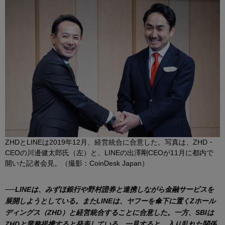
ZHDとLINEは2019年12月、経営統合に合意した。写真は、ZHD・
CEOの川邊健太郎氏（左）と、LINEの出澤剛CEOが11月に都内で
開いた記者会見。（撮影：CoinDesk Japan）
──
LINEは、みずほ銀行や野村證券と連携しながら金融サービスを
展開しようとしている。またLINEは、ヤフーを傘下に置くZホール
ディングス（ZHD）と経営統合することに合意した。一方、SBIは
ZHDと業務提携すると発表している。一見すると、入り乱れた関係