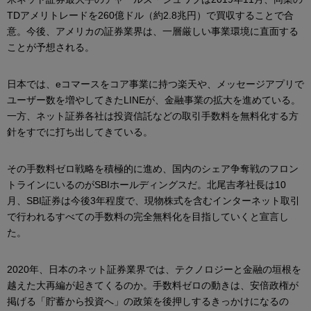
TDアメリトレードを260億ドル（約2.8兆円）で買収することで合
意。今後、アメリカの証券業界は、一層厳しい事業環境に直面する
ことが予想される。
日本では、eコマースをコア事業に持つ楽天や、メッセージアプリで
ユーザー数を増やしてきたLINEが、金融事業の拡大を進めている。
一方、ネット証券各社は投資信託などの取引手数料を無料化する方
針をすでに打ち出してきている。
その手数料ゼロ戦略を積極的に進め、国内のシェア争奪戦のフロン
トラインにいるのがSBIホールディングスだ。北尾吉孝社長は10
月、SBI証券は今後3年程度で、現物株式を含むインターネット取引
で行われるすべての手数料の完全無料化を目指していくと宣言し
た。
2020年、日本のネット証券業界では、テクノロジーと金融の垣根を
越えた大再編が起きてくるのか。手数料ゼロの動きは、安倍政権が
掲げる「貯蓄から投資へ」の政策を後押しするきっかけになるの