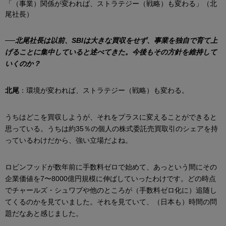
「（事業）関係が変われば、ストラテジー（戦略）も変わる」（北
尾社長）
──北尾社長は以前、SBIは大きな買収をせず、事業を独自で育て上
げることに集中していると述べてきた。今後もその方針を維持して
いくのか？
北尾
：環境が変われば、ストラテジー（戦略）も変わる。
うちはどこを買収しようが、それをプラスに変えることができると
思っている。うちは約35％の個人の株式委託売買取引のシェアを持
っているわけだから、強い立場だよね。
ロビンフッドが数年前に手数料ゼロで始めて、あっという間にその
企業価値を7〜8000億円規模に伸ばしていったわけです。どの時点
でチャールズ・シュワブや他のところが（手数料ゼロ化に）追随し
てくるのかを見ていました。それを見ていて、（日本も）時間の問
題だなあと感じました。