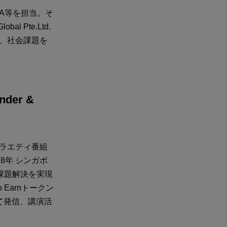
MA等を担当。そ
l Pte.Ltd.
onし、社会課題を
under &
バラエティ番組
8年 シンガポ
課題解決を実現
 Earnトークン
して発信、講演活