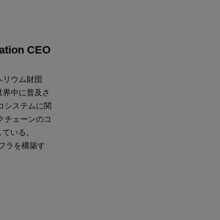
ation CEO
ヘリウム財団
世界中に普及さ
エコシステムに関
ックチェーンのコ
事している。
インフラを構築す