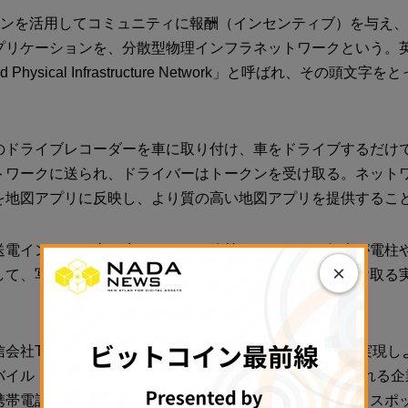
ンを活用してコミュニティに報酬（インセンティブ）を与え、
プリケーションを、分散型物理インフラネットワークという。
ized Physical Infrastructure Network」と呼ばれ、その頭文
のドライブレコーダーを車に取り付け、車をドライブするだけ
トワークに送られ、ドライバーはトークンを受け取る。ネット
を地図アプリに反映し、より質の高い地図アプリを提供するこ
送電インフラや上下水インフラを維持するために、個人が電柱
×
して、写真データを送ることでトークンなどの報酬を受け取る
会社T-Mobileと連携し、5Gの通信サービスを分散的に実現
ル（Helium Mobile）も、DePINの分野で最も注目され
携帯電話の基地局の役割を果たし、通信インフラのホットスポ