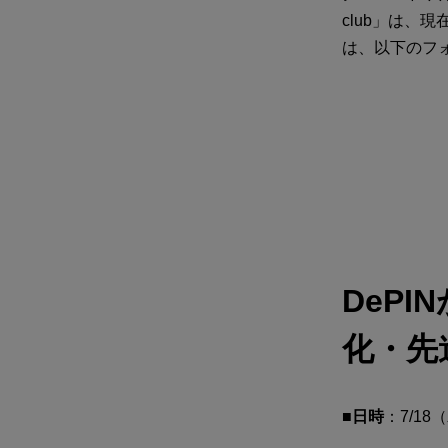
club」は
は、以下のフ
DeP
化・先
■日時
：7/18