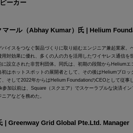
スピーカー
クマール（
Abhay Kumar）氏 | Helium Found
デバイスをつなぐ製品づくりに取り組むエンジニア兼起業家。
費用対効果に優れ、多くの人の力を活用したワイヤレス通信を
に設立された非営利団体。同氏は、初期の段階からHelium
初はホットスポットの展開者として、その後はHeliumブロ
そして2022年からはHelium FoundationのCEOとして従
etwork参加以前は、Square（スクエア）でスケーラブルな決済
ジニアなどを務めた。
 Greenway Grid Global Pte.Ltd. Manager