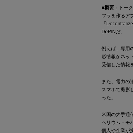
■概要
：トーク
フラを作るア
「Decentral
DePINだ。
例えば、専用
形情報がネッ
受信した情報
また、電力の
スマホで撮影
った。
米国の大手通信
ヘリウム・モバイ
個人や企業が