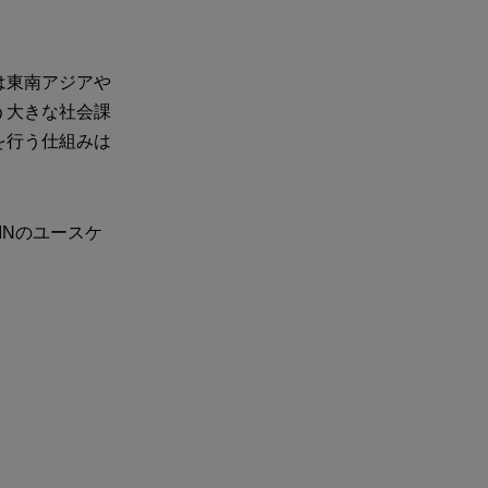
は東南アジアや
う大きな社会課
を行う仕組みは
PINのユースケ