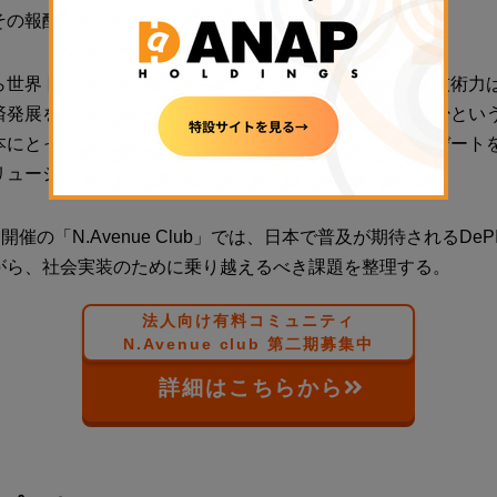
その報酬はトークンで受け取ることができる。
ら世界トップクラスの社会インフラを構築し、その高い技術力
済発展を後押ししてきた。しかし、少子高齢化と人口減少とい
本にとって、市民が直接参加して社会インフラのアップデート
リューションかもしれない。
開催の「N.Avenue Club」では、日本で普及が期待されるDe
がら、社会実装のために乗り越えるべき課題を整理する。
法人向け有料コミュニティ
N.Avenue club 第二期募集中
詳細はこちらから