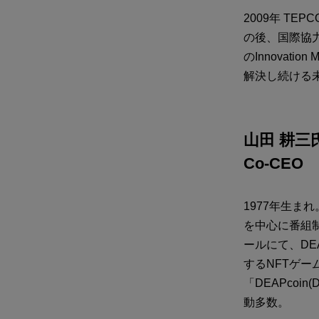
​​2009年
の後、国際協力機構
のInnovati
解決し続ける
山田 耕三氏 | 
Co-CEO
1977年生ま
を中心に番組制
ールにて、D
するNFTゲーム
「DEAPco
動多数。