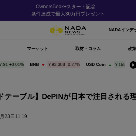
OwnersBook+スタート記念！
条件達成で最大30万円プレゼント
NADAインデ
マーケット
取材・コラム
政
+
0.01%
BNB
￥93,388
-0.27%
USD Coin
￥158.01
+
0.00
回ラウンドテーブル】DePINが日本で注目さ
月23日11:19