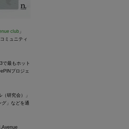
enue club
」
料コミュニティ
3で最もホット
PINプロジェ
ル（研究会）」
ング」などを通
venue