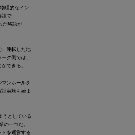
物理的なイン
英語で
字をとった略語が
で、運転した地
ワーク側では、
とができる。
やマンホールを
実証実験も始ま
しようとしている
る企業の一つだ。
ットを運営する