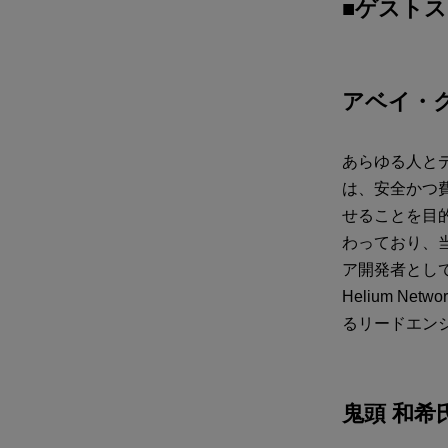
■ゲスト
アベイ・
あらゆる人と
は、安全かつ
せることを目的
わっており、当
ア開発者として、
Helium N
るリードエン
鬼頭 和希氏 |