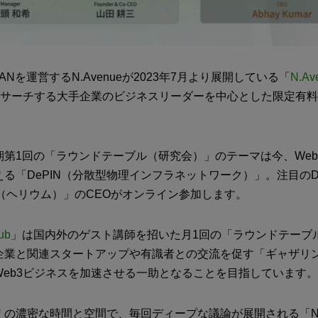
JAPANを運営するN.Avenueが2023年7月より展開している「
N.Av
をリサーチする大手企業のビジネスリーダーを中心とした限定有
。
期第1回の「ラウンドテーブル（研究会）」のテーマは今、Web
る「DePIN（分散型物理インフラネットワーク）」。注目のDe
um（ヘリウム）」のCEOがオンライン参加します。
ub
」は国内外のゲスト講師を招いた月1回の「ラウンドテーブ
企業と関連スタートアップや有識者との交流を促す「ギャザリ
Web3ビジネスを加速させる一助となることを目指しています。
の濃密な時間と空間で、毎回ディープな議論が展開される「N.A