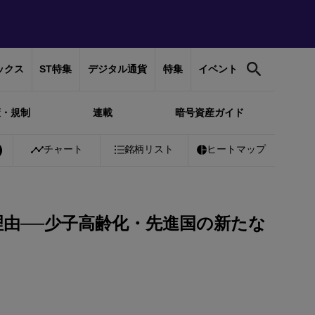
ックス
ST特集
デジタル通貨
特集
イベント
策・規制
連載
暗号資産ガイド
%
Bitcoin
チャート
￥10,195,839
銘柄リスト
-0.07%
Ethereum
ヒートマップ
￥301,039
-0.3
れる理由──少子高齢化・先進国の新たな