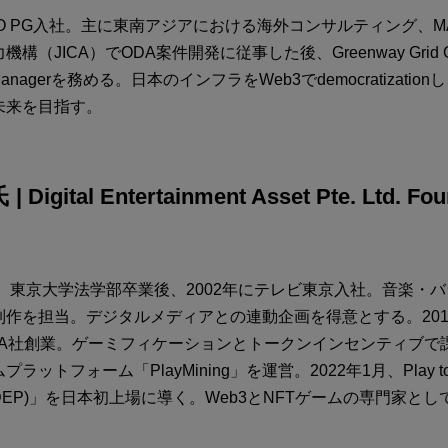
 TEPCO PG入社。主に東南アジアにおける海外コンサルティング、
（JICA）でODA案件開発に従事した後、Greenway Grid Globa
on Managerを務める。日本のインフラをWeb3でdemocratizati
未来を目指す。
Digital Entertainment Asset Pte. Ltd. Fo
れ。東京大学法学部卒業後、2002年にテレビ東京入社。音楽・
作を担当。デジタルメディアとの連動企画を得意とする。201
EA社創業。ゲーミフィケーションとトークンインセンティブで
プラットフォーム「PlayMining」を運営。2022年1月、Play to
in(DEP)」を日本初上場に導く。Web3とNFTゲームの専門家と