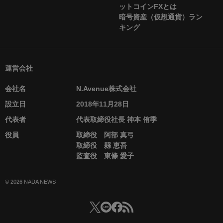
ットコインFXとは
暗号資産（仮想通貨）ラン
キング
運営会社
会社名
N.Avenue株式会社
設立日
2018年11月28日
代表者
代表取締役社長 神本 侑季
役員
取締役 阿部 真弓
取締役 縣 恵吾
監査役 東條 愛子
© 2026 NADA NEWS