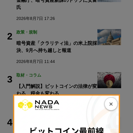
金融庁、暗号資産新課のトップに安富
氏
2026年8月7日 17:26
政策・規制
2
暗号資産「クラリティ法」の米上院採
決、9月へ持ち越しと報道
2026年8月7日 11:44
取材・コラム
3
【入門解説】ビットコインの法律が変
わる、税金も変わる
×
2026年8月7日 14:15
マーケット
4
ビットコイン、イランの米艦排除でリ