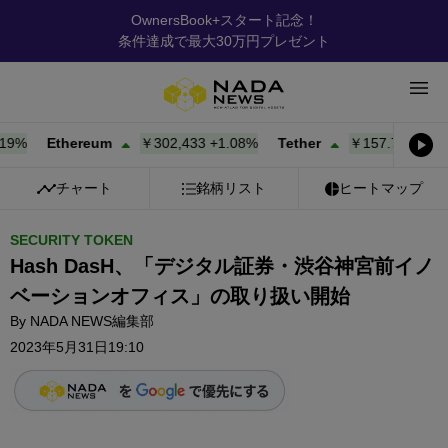
OwnersBook+スタート記念！
条件達成で最大30万円プレゼント
%
Ethereum
￥302,433
+
1.08%
Tether
￥157.74
+
0.03%
チャート
銘柄リスト
ヒートマップ
SECURITY TOKEN
Hash DasH、「デジタル証券・渋谷神宮前イノ
ベーションオフィス」の取り扱い開始
By
NADA NEWS編集部
2023年5月31日19:10