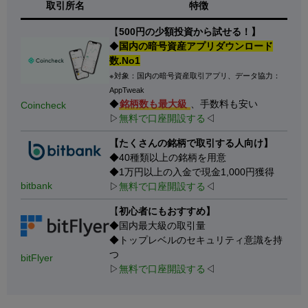
取引所名
特徴
【
500円の少額投資から試せる！】
◆
国内の暗号資産アプリダウンロード
数.No1
※対象：国内の暗号資産取引アプリ、データ協力：
AppTweak
◆
銘柄数も最大級
、手数料も安い
Coincheck
▷
無料で口座開設する
◁
【たくさんの銘柄で取引する人向け】
◆40種類以上の銘柄を用意
◆1万円以上の入金で現金1,000円獲得
bitbank
▷
無料で口座開設する
◁
【
初心者にもおすすめ】
◆国内最大級の取引量
◆トップレベルのセキュリティ意識を持
つ
bitFlyer
▷
無料で口座開設する
◁