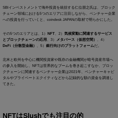
SBIインベストメントで海外投資を統括する仁位朋之氏は、ブロック
チェーン領域における5つのエリアに注目しながら、ベンチャー企業
への投資を行っていくと、coindesk JAPANの取材で明らかにした。
その5つのエリアとは、1）
NFT
、2）
気候変動に関連するサービス
とブロックチェーンの応用
、3）
メタバース（仮想空間）
、4）
DeFi（分散型金融）
、5）
銀行向けのプラットフォーム
だ。
北米と欧州を中心に機関投資家や既存の金融機関が暗号資産市場へ
の参入を開始し、NFTは世界的なブームを巻き起こすなか、ブロッ
クチェーンに関連するベンチャー企業は2021年、ベンチャーキャピ
タルやプライベートエクイティなどから記録的な額の資金を調達し
てきた。
NFTはSlushでも注目の的