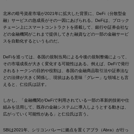
北米の暗号資産市場が2021年に拡大した背景に、DeFi（分散型金
融）サービスの急成長がその一因にあげられる。DeFiは、ブロック
チェーン上にスマートコントラクトを搭載して、銀行や証券会社な
どの金融機関がこれまで提供してきた融資などの一部の金融サービ
スを自動化するというものだ。
DeFiを巡っては、各国の規制当局による今後の規制整備によって、
その市場成長が大きく変化する可能性はある。例えば、DeFiで発行
されるトークンの目的や役割は、各国の金融商品取引法や証券法な
どの法律が大きく関係し、現状はある意味「グレー」な領域とも言
えると、仁位氏は話す。
しかし、「金融機関がDeFiで利用されている一部の革新的技術や仕
組みを活用して、既存の金融システムに導入しようとする動きは、
広がっていく可能性がある」と仁位氏は言う。
SBIは2021年、シリコンバレーに拠点を置くアブラ（Abra）が行っ