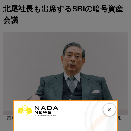
北尾社長も出席するSBIの暗号資産
会議
×
（画像：SBIホールディングスの北尾吉孝社長／2020年12月撮影）