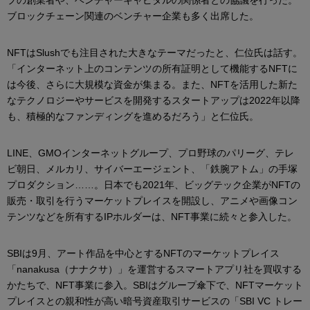
ブロックチェーン関連のベンチャー企業も多く出席した。
NFTはSlushでも注目された大きなテーマだったと、仁位氏は話す。
「インターネット上のコンテンツの所有証明として機能するNFTに
は今後、さらに大規模な資金が集まる。また、NFTを活用した新た
なテクノロジーやサービスを開発するスタートアップは2022年以降
も、積極的なファンディングを進めるだろう」と仁位氏。
LINE、GMOインターネットグループ、プロ野球のパリーグ、テレ
ビ朝日、メルカリ、サイバーエージェント、「鉄腕アトム」の手塚
プロダクション……。日本でも2021年、ビッグテック企業がNFTの
販売・取引を行うマーケットプレイスを開設し、アニメや画像コン
テンツなどを所有するIPホルダーは、NFT事業に続々と参入した。
SBIは9月、アート作品を中心とするNFTのマーケットプレイス
「nanakusa（ナナクサ）」を運営するスマートアプリ社を買収する
かたちで、NFT事業に参入。SBIはグループ傘下で、NFTマーケット
プレイスとの親和性が高い暗号資産取引サービスの「SBI VC トレー