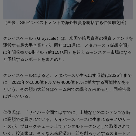
（画像：SBIインベストメントで海外投資を統括する仁位朋之氏）
グレイスケール（Grayscale）は、米国で暗号資産の投資ファンドを
運営する最大手企業だが、同社は11月に、メタバース（仮想空間）
は年間収益が1兆ドル（約115兆円）を超えるモンスター市場になる
と予想するレポートをまとめた。
グレイスケールによると、メタバースが生み出す収益は2025年まで
に、2020年の1800億ドルから4000億ドルに拡大する可能性がある
という。その額の大部分はゲーム内での課金が占めると、同報告書
は述べている。
仁位氏は、「サイバー空間ではすでに、土地などのコンテンツが時
に高額で売買されている。サイバースペースに生まれるモノやサー
ビスが、ブロックチェーン上でデジタルトークンとして取引されて
いく。投資家は、そんな未来経済の一部を創ろうとするスタートア