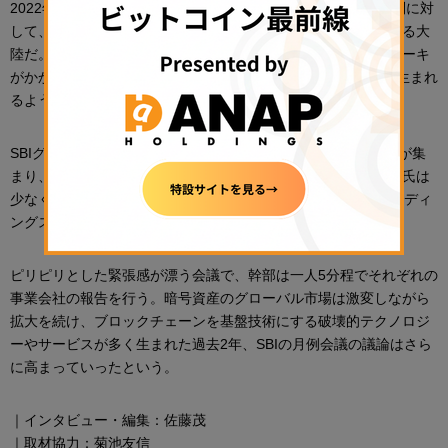
2022年、「海外投資担当として注目する国・地域は？」の質問に対
して、仁位氏は、「アフリカは地球唯一の人口ボーナスを抱える大
陸だ。中国ではクリプト（暗号資産）業界における投資のブレーキ
がかかった。インドは、一週間に1社のペースでユニコーンが生まれ
るような大国だ」とコメントした。
SBIグループでは、月に一度、本社の会議室に20名ほどの幹部が集
まり、「暗号資産月例会議」という名の会議が行われる。仁位氏は
少なくとも2年間、この会議に参加してきた。当然、SBIホールディ
ングスの北尾吉孝社長も出席する。
ピリピリとした緊張感が漂う会議で、幹部は一人5分程でそれぞれの
事業会社の報告を行う。暗号資産のグローバル市場は激変しながら
拡大を続け、ブロックチェーンを基盤技術にする破壊的テクノロジ
ーやサービスが多く生まれた過去2年、SBIの月例会議の議論はさら
に高まっていったという。
｜インタビュー・編集：佐藤茂
｜取材協力：菊池友信