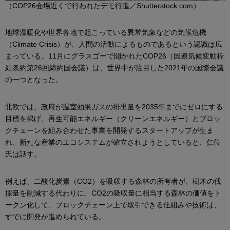
（COP26会場近くで行われたデモ行進／Shutterstock.com）
地球温暖化や世界各地で起こっている異常気象などの気候危機
（Climate Crisis）が、人間の活動によるものであるという認識は広
まっている。11月にグラスゴーで開かれたCOP26（国連気候変動枠
組条約第26回締約国会議）は、世界中が注目した2021年の国際会議
の一つとなった。
北欧では、政府が温室効果ガスの排出量を2035年までにゼロにする
目標を掲げ、再生可能エネルギー（クリーンエネルギー）とブロッ
クチェーンを組み合わせた事業を開発するスタートアップが生ま
れ、新たな産業のエコシステムが確立されようとしていると、仁位
氏は話す。
例えば、二酸化炭素（CO2）を吸収する森林の所有者が、樹木の伐
採量を削減する代わりに、CO2の吸収量に相当する森林の価値をト
ークン化して、ブロックチェーン上で取引できる仕組みや技術は、
すでに開発が進められている。