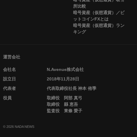
所比較
暗号資産（仮想通貨）／ビ
ットコインFXとは
暗号資産（仮想通貨）ラン
キング
運営会社
会社名
N.Avenue株式会社
設立日
2018年11月28日
代表者
代表取締役社長 神本 侑季
役員
取締役 阿部 真弓
取締役 縣 恵吾
監査役 東條 愛子
© 2026 NADA NEWS