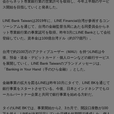
会からネット専業銀行業の営業許可を取得し、今年上半期のサービ
ス開始を目指していくと発表した。
LINE Bank Taiwanは2019年に、LINE Financial台湾が参画するコン
ソーシアムを通じて、台湾の金融監督当局にあたる同委員会からネ
ット専業銀行業の事業認可を取得。昨年3月にLINE Bankとして会社
登録していた。資本金は100億台湾ドル（約377億円）。
台湾で約2100万のアクティブユーザー（MAU）を持つLINEは今
後、預金・送金・デビットカード・個人ローンなどの銀行サービス
を展開していく。LINE Bank Taiwanのブランドメッセージは、
「Banking in Your Hand（手のひら金融）」とした。
金融事業の拡大を図るLINEは昨年10月にタイで、LINE BKを通じて
銀行事業をスタートさせている。今後、日本とインドネシアでもロ
ーカルパートナー企業と共同で銀行事業を始める方針だ。
タイのLINE BKでは、事業開始から2、3カ月で、開設口座数が100
万を超え、LINEが当初設定していた目標を短期間で達成した。個人