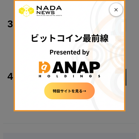
2026年8月5日 16:49
×
マーケット
3
ビットコイン、海峡開放期待で米株史
上最高値、Clarity法案は大詰め【楽天
ウォレットDaily Report】
2026年8月5日 13:27
マーケット
4
モナコイン、「ブロック生成されず」
送受金停止
2026年8月5日 22:13