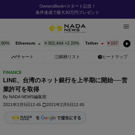
OwnersBook+スタート記念！
条件達成で最大30万円プレゼント
%
Ethereum
￥302,471
+
2.21%
Tether
￥157.95
-0.01%
チャート
銘柄リスト
ヒートマップ
FINANCE
LINE、台湾のネット銀行を上半期に開始──営
業許可を取得
By
NADA NEWS編集部
2021年2月5日12:45
2021年2月5日12:45