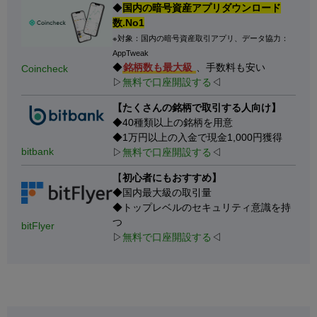
◆
国内の暗号資産アプリダウンロード
数.No1
※対象：国内の暗号資産取引アプリ、データ協力：
AppTweak
◆
銘柄数も最大級
、手数料も安い
Coincheck
▷
無料で口座開設する
◁
【たくさんの銘柄で取引する人向け】
◆40種類以上の銘柄を用意
◆1万円以上の入金で現金1,000円獲得
bitbank
▷
無料で口座開設する
◁
【
初心者にもおすすめ】
◆国内最大級の取引量
◆トップレベルのセキュリティ意識を持
つ
bitFlyer
▷
無料で口座開設する
◁