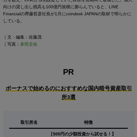
向けの貸し出し残高も100億円規模に膨らんでいると、LINE
Financialの齊藤哲彦社長が1月にcoindesk JAPANの取材で明らかに
している。
｜文・編集：佐藤茂
｜写真：
多田圭佑
PR
ボーナスで始めるのにおすすめな国内暗号資産取引
所3選
取引所名
特徴
【
500円の少額投資から試せる！】