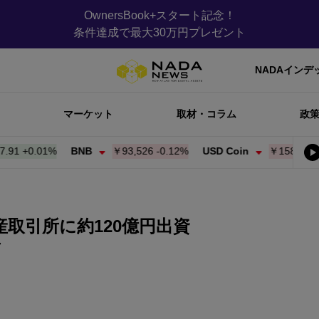
OwnersBook+スタート記念！
条件達成で最大30万円プレゼント
NADAインデ
マーケット
取材・コラム
政
+
0.01%
BNB
￥93,526
-0.12%
USD Coin
￥158.00
-0.01%
産取引所に約120億円出資
7