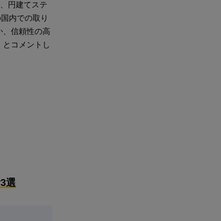
が、円建てステ
の国内での取り
か、信頼性の高
」とコメントし
3選