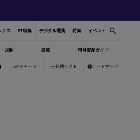
ックス
ST特集
デジタル通貨
特集
イベント
策・規制
連載
暗号資産ガイド
Bitcoin
チャート
￥10,216,314
銘柄リスト
+
0.14%
Ethereum
ヒートマップ
￥301,766
-0.1