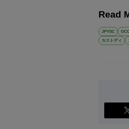
Read 
JPYSC
OC
カストディ