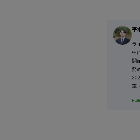
平
ラ
中
開
務
2
車
Fol