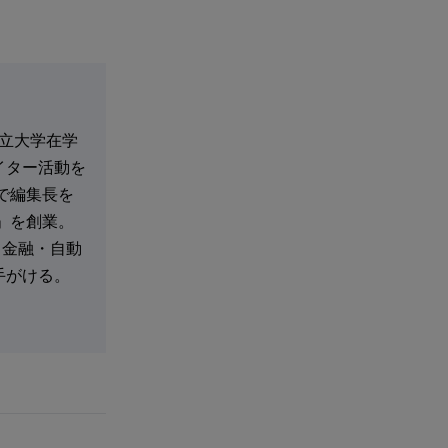
都立大学在学
イター活動を
で編集長を
」を創業。
・金融・自動
手がける。