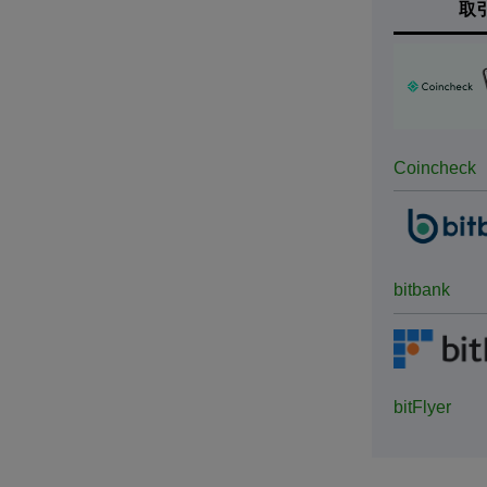
取
Coincheck
bitbank
bitFlyer