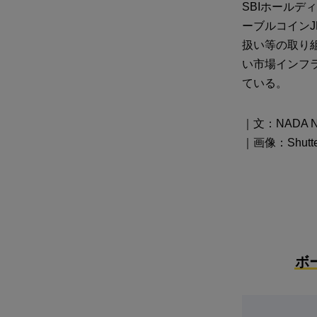
SBIホール
ーブルコインJ
扱い等の取り
い市場インフ
ている。
｜文：NADA 
｜画像：Shutter
ボ