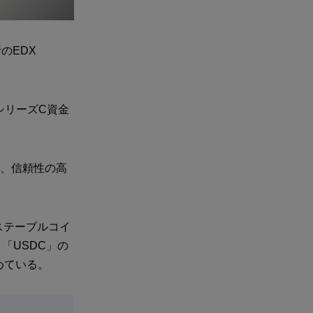
のEDX
シリーズC資金
る、信頼性の高
ステーブルコイ
「USDC」の
めている。