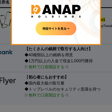
引所名
特徴
【
500円の少額投資から試せる！】
◆
国内の暗号資産アプリダウンロード数.No1
※対象：国内の暗号資産取引アプリ、データ協力：AppTwea
◆
銘柄数も最大級
、手数料も安い
▷
無料で口座開設する
◁
【たくさんの銘柄で取引する人向け】
◆40種類以上の銘柄を用意
◆1万円以上の入金で現金1,000円獲得
▷
無料で口座開設する
◁
【
初心者にもおすすめ】
◆国内最大級の取引量
◆トップレベルのセキュリティ意識を持つ
▷
無料で口座開設する
◁