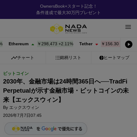
OwnersBook+スタート記念！
条件達成で最大30万円プレゼント
Ethereum
￥298,473
+
2.11%
Tether
￥156.30
-0.02%
BN
チャート
銘柄リスト
ヒートマップ
ビットコイン
2030年、金融市場は24時間365日へ──TradFi
Perpetualが示す金融市場・ビットコインの未
来【エックスウィン】
By
エックスウィン
2026年7月7日07:45