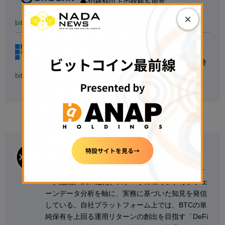
◆40種類以上の銘柄を用意
◆1万円以上の入金で現金1,000円獲得
×
bitbank
▷
無料で口座開設する
◁
【
初心者にもおすすめ】
◆国内最大級の取引量
◆トップレベルのセキュリティ意識を持
つ
bitFlyer
▷
無料で口座開設する
◁
エックスウィン
エックスウィンは、日本発のWeb3・暗号資産リサ
ーチ組織。DeFi運用、ステーブルコイン、オンチェ
ーンデータ分析を軸に、実務に基づいた知見を発信
している。自社プラットフォーム上では、BTCの単
純保有を上回る運用リターンの創出を目指す「DeFi