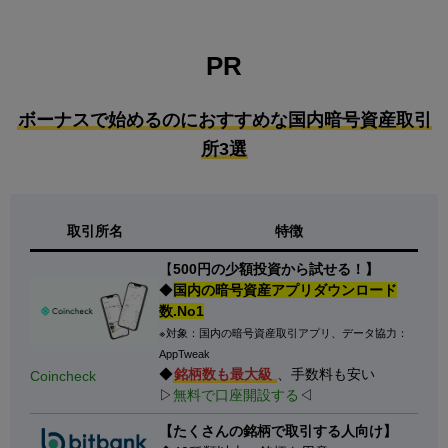
PR
ボーナスで始めるのにおすすめな国内暗号資産取引
所3選
取引所名
特徴
【
500円の少額投資から試せる！】
◆
国内の暗号資産アプリダウンロード
数.No1
※対象：国内の暗号資産取引アプリ、データ協力：
AppTweak
◆
銘柄数も最大級
、手数料も安い
Coincheck
▷
無料で口座開設する
◁
【たくさんの銘柄で取引する人向け】