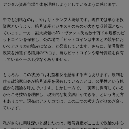
デジタル資産市場全体を理解しようとしているように感じます。
中でも別格なのは、やはりトランプ大統領です。現在では単なる投
資家というより、暗号資産ビジネスそのものが大きな収益源となっ
ています。一方、副大統領のJD・ヴァンス氏も数十万ドル規模のビ
ットコインを保有し、公の場で「ビットコインは中国との競争にお
いてアメリカの強みになる」と発言しています。さらに、暗号資産
政策を推進する議員の中には、自らビットコインや暗号資産を保有
しているケースも少なくありません。
もちろん、この状況には利益相反を懸念する声もあります。規制を
作る政治家自身が暗号資産を保有していることは、公平性という観
点から議論を呼んでいます。しかし一方で、「実際に保有している
からこそ技術を理解し、現実的な制度設計ができる」という考え方
もあります。現在のアメリカでは、この二つの考え方がせめぎ合っ
ています。
私がさらに興味深いと感じたのは、暗号資産がここまで政治の中心