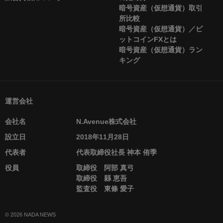
暗号資産（仮想通貨）取引
所比較
暗号資産（仮想通貨）／ビ
ットコインFXとは
暗号資産（仮想通貨）ラン
キング
運営会社
会社名
N.Avenue株式会社
設立日
2018年11月28日
代表者
代表取締役社長 神本 侑季
役員
取締役 阿部 真弓
取締役 縣 恵吾
監査役 東條 愛子
© 2026 NADA NEWS