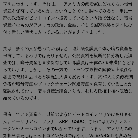
マをお伝えします。それは、「アメリカの政治家はどれくらい暗号
資産を保有しているのか」ということです。調べてみると、単に一
部の政治家がビットコインへ投資しているという話ではなく、暗号
資産そのものがアメリカの政治、金融、そして国家戦略と深く結び
付く新しい時代に入っていることが見えてきました。
実は、多くの人が思っているほど、連邦議会議員全体が暗号資産を
保有しているわけではありません。公開資料を横断的に分析した調
査では、暗号資産を直接保有している議員は全体の3％未満にとどま
っています。しかし、その一方で、トランプ政権の閣僚や上級任命
者まで視野を広げると状況は大きく変わります。約70人もの政権関
係者が暗号資産やブロックチェーン関連資産を保有していることが
確認されており、暗号資産は議会よりも、むしろ政権中枢へ浸透し
始めているのです。
保有している資産も、以前のようにビットコインだけではありませ
ん。イーサリアム、ソラナ、XRP、USDC、さらにはガバナンスト
ークンやミームコインまで広がっています。つまり、アメリカの政
策担当者たちはビットコインだけではなく、Web3やDeFiを含めた