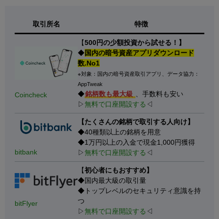
取引所名
特徴
【
500円の少額投資から試せる！】
◆
国内の暗号資産アプリダウンロード
数.No1
※対象：国内の暗号資産取引アプリ、データ協力：
AppTweak
◆
銘柄数も最大級
、手数料も安い
Coincheck
▷
無料で口座開設する
◁
【たくさんの銘柄で取引する人向け】
◆40種類以上の銘柄を用意
◆1万円以上の入金で現金1,000円獲得
bitbank
▷
無料で口座開設する
◁
【
初心者にもおすすめ】
◆国内最大級の取引量
◆トップレベルのセキュリティ意識を持
つ
bitFlyer
▷
無料で口座開設する
◁