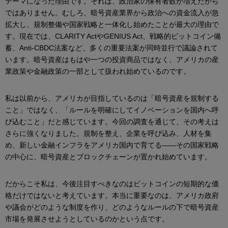
テーマになった理由です。それは、政治家の保有者数が増えたから
ではありません。むしろ、暗号資産業界から政治への資金流入が急
拡大し、規制整備や国家戦略と一体化し始めたことが最大の理由で
す。現在では、CLARITY ActやGENIUS Act、戦略的ビットコイン備
蓄、Anti-CBDC法案など、多くの重要法案が同時並行で議論されて
います。暗号資産はもはや一つの投資商品ではなく、アメリカの産
業政策や金融政策の一部として扱われ始めているのです。
私は以前から、アメリカが目指しているのは「暗号資産を規制する
こと」ではなく、「ルールを明確にしてイノベーションを国内へ呼
び込むこと」だと感じています。今回の調査を通じて、その考えは
さらに強くなりました。規制を整え、企業を呼び込み、人材を集
め、新しい金融インフラをアメリカ国内で育てる――その国家戦略
の中心に、暗号資産とブロックチェーンが置かれ始めています。
だからこそ私は、今後注目すべきなのはビットコインの短期的な価
格だけではないと考えています。本当に重要なのは、アメリカ政府
や議会がどのような制度を作り、どのようなルールの下で暗号資産
市場を発展させようとしているのかという点です。