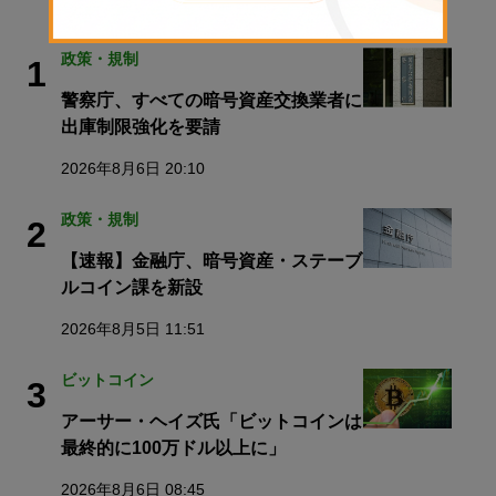
TRENDING
政策・規制
1
警察庁、すべての暗号資産交換業者に
出庫制限強化を要請
2026年8月6日 20:10
政策・規制
2
【速報】金融庁、暗号資産・ステーブ
ルコイン課を新設
2026年8月5日 11:51
ビットコイン
3
アーサー・ヘイズ氏「ビットコインは
最終的に100万ドル以上に」
2026年8月6日 08:45