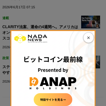
2026年6月17日 07:15
連載
CLARITY法案、運命の4週間へ。アメリカは
オンチェーン金融を選ぶのか【サンフランシ
×
スコ レポート】
2026年6月28日 09:00
政策・規制
ステーブルコインはアメリカの銀行預金を増
やす──トランプ大統領の暗号資産顧問が発言
2026年3月12日 16:45