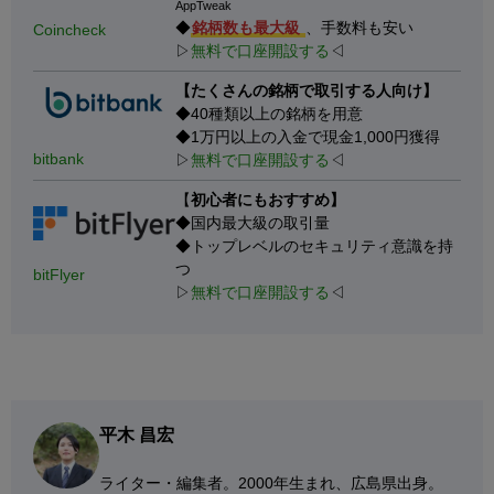
AppTweak
◆
銘柄数も最大級
、手数料も安い
Coincheck
▷
無料で口座開設する
◁
【たくさんの銘柄で取引する人向け】
◆40種類以上の銘柄を用意
◆1万円以上の入金で現金1,000円獲得
bitbank
▷
無料で口座開設する
◁
【
初心者にもおすすめ】
◆国内最大級の取引量
◆トップレベルのセキュリティ意識を持
つ
bitFlyer
▷
無料で口座開設する
◁
平木 昌宏
ライター・編集者。2000年生まれ、広島県出身。