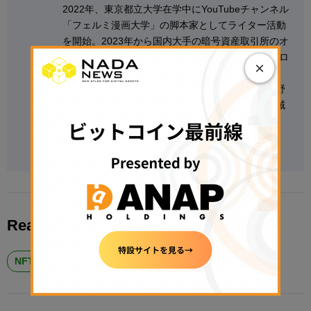
2022年、東京都立大学在学中にYouTubeチャンネル
「フェルミ漫画大学」の脚本家としてライター活動
を開始。2023年から国内大手の暗号資産取引所のオ
ウンドメディアで編集長を務め、2024年に編集プロ
×
ダクション「アルファブルーム株式会社」を創業。
2025年に大学を卒業。現在は暗号資産・Web3分野
をはじめ、IT・金融・自動車・経済・エンタメ領域
など幅広い分野で、取材・執筆・編集を手がける。
Follow @masahiro_hiraki on X
Read More About
NFT
金 #ゴールド