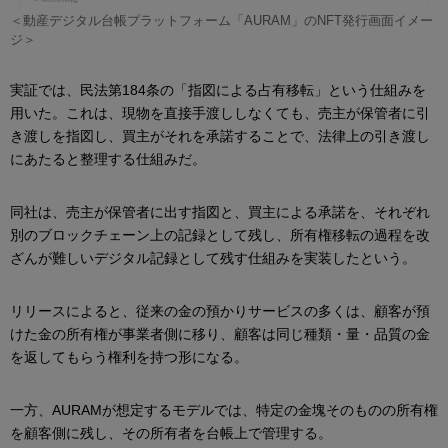
＜動産デジタル台帳プラットフォーム「AURAM」のNFT発行画面イメー
ジ＞
実証では、民法第184条の「指図による占有移転」という仕組みを
用いた。これは、現物を直接手渡ししなくても、売主が保管者に引
き渡しを指図し、買主がそれを承諾することで、法律上の引き渡し
にあたると整理する仕組みだ。
同社は、売主が保管者に出す指図と、買主による承諾を、それぞれ
別のブロックチェーン上の記録として残し、所有権移転の過程を改
ざんが難しいデジタル記録として残す仕組みを実装したという。
リリースによると、従来の金の預かりサービスの多くは、顧客が預
けた金の所有権が事業者側に移り、顧客は同じ種類・量・品質の金
を返してもらう権利を持つ形になる。
一方、AURAMが想定するモデルでは、特定の金塊そのものの所有権
を顧客側に残し、その所有者を台帳上で管理する。