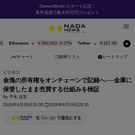
OwnersBook+スタート記念！
条件達成で最大30万円プレゼント
Ethereum
￥300,933
-0.27%
Tether
￥157.46
+
0.02%
BN
チャート
銘柄リスト
ヒートマップ
ビジネス
金塊の所有権をオンチェーンで記録へ──金庫に
保管したまま売買する仕組みを検証
By
平木 昌宏
2026年6月29日20:30
2026年6月29日20:31