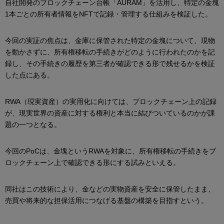
自社開発のブロックチェーン台帳「AURAM」を活用し、特定の金塊
1本ごとの所有者情報をNFTで記録・管理する仕組みを検証した。
今回の実証の焦点は、金庫に保管された特定の金塊について、現物
を動かさずに、所有権移転の手続きがどのように行われたのかを記
録し、その手続きの履歴を第三者が確認できる形で残せるかを検証
した点にある。
RWA（現実資産）の実用化に向けては、ブロックチェーン上の記録
が、現実世界の資産に対する権利と本当に結びついているのかが課
題の一つとなる。
今回のPoCは、金塊というRWAを対象に、所有権移転の手続きをブ
ロックチェーン上で確認できる形にする試みといえる。
同社はこの技術により、金などの実物資産を安全に保管したまま、
売買や将来的な担保活用につなげる基盤の構築を目指すという。