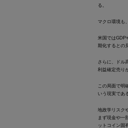
る。
マクロ環境も
米国ではGD
期化するとの
さらに、ドル
利益確定売り
この局面で明
いう現実であ
地政学リスク
まず現金や一
ットコイン固