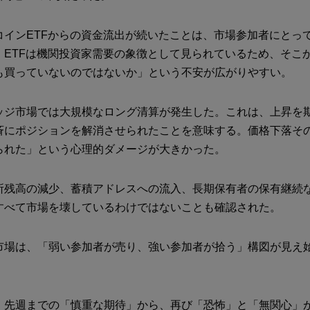
コインETFからの資金流出が続いたことは、市場参加者にとっ
。ETFは機関投資家需要の象徴として見られているため、そこ
も買っていないのではないか」という不安が広がりやすい。
ッジ市場では大規模なロング清算が発生した。これは、上昇を
斉にポジションを解消させられたことを意味する。価格下落そ
られた」という心理的ダメージが大きかった。
所残高の減少、蓄積アドレスへの流入、長期保有者の保有継続
すべて市場を壊しているわけではないことも確認された。
市場は、「弱い参加者が売り、強い参加者が拾う」構図が見え
、先週までの「慎重な期待」から、再び「恐怖」と「無関心」