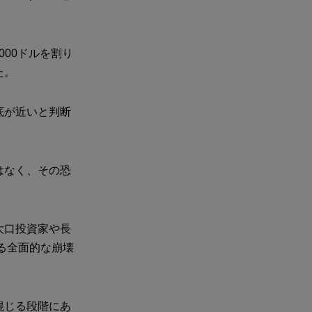
000ドルを割り
た。
底が近いと判断
はなく、その恐
大口投資家や長
る全面的な崩壊
混じる段階にあ