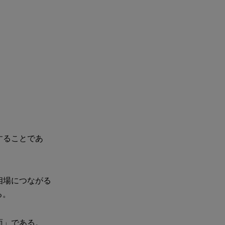
。
することであ
相場につながる
る。
面」である。