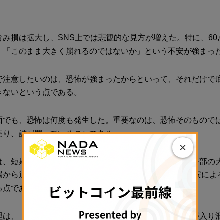
み損は拡大し、SNS上では悲観的な見方が増えた。特に、60,
、「このまま大きく崩れるのではないか」という不安が強まっ
で注意したいのは、恐怖が強まったからといって、それだけで
きないという点である。
面でも、恐怖は何度も発生した。重要なのは、恐怖そのもので
売り、誰が買っているのかである。
×
は、短期投資家やレバレッジ勢の売りが目立つ一方で、一部の
場から退出していない。これは、2022年のような信用不安によ
る点である。
理は、「パニック」だけではなく、「疲弊」と「観察」が入り