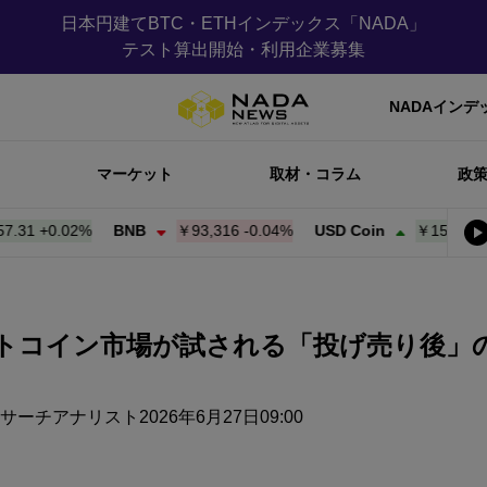
日本円建てBTC・ETHインデックス「NADA」
テスト算出開始・利用企業募集
NADAインデ
マーケット
取材・コラム
政
+
0.01%
BNB
￥93,310
-0.05%
USD Coin
￥157.43
+
0.00
イン市場が試される「投げ売り後」の需給構造
リサーチアナリスト
2026年6月27日09:00