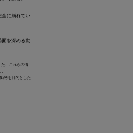
完全に崩れてい
局面を深める動
また、これらの情
ん。
、勧誘を目的とした