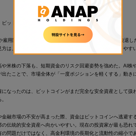
、ビットコインにとって逆風となった。
Pや雇用関連指標が市場予想より強く、早期利下げ期待は後退し
見方は、暗号資産のようなリスク資産にとって重しになりやす
高や米株の下落も、短期資金のリスク回避姿勢を強めた。AI株
が出たことで、市場全体が「一度ポジションを軽くする」動き
確になったのは、ビットコインがまだ完全な安全資産として扱
る。
や金融市場の不安が高まった際、資金はビットコインへ逃避す
部の伝統的安全資産へ向かいやすい。現在の投資家が最も恐れ
有の問題だけではなく、高金利環境の長期化と流動性の縮小で