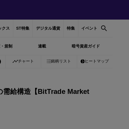
ックス
ST特集
デジタル通貨
特集
イベント
策・規制
連載
暗号資産ガイド
%
Bitcoin
チャート
￥10,129,353
銘柄リスト
-0.27%
Ethereum
ヒートマップ
￥299,291
+
0.
【BitTrade Market