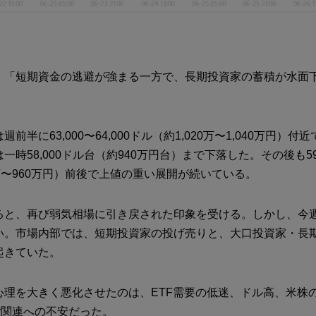
、「短期資金の逃避が強まる一方で、長期投資家の蓄積が水面
前半に63,000〜64,000ドル（約1,020万〜1,040万円）
時58,000ドル台（約940万円台）まで下落した。その後も59,00
万〜960万円）前後で上値の重い展開が続いている。
ると、再び弱気相場に引き戻された印象を受ける。しかし、今
い。市場内部では、短期投資家の投げ売りと、大口投資家・長
起きていた。
心理を大きく悪化させたのは、ETF需要の低迷、ドル高、米株
egy関連への不安だった。