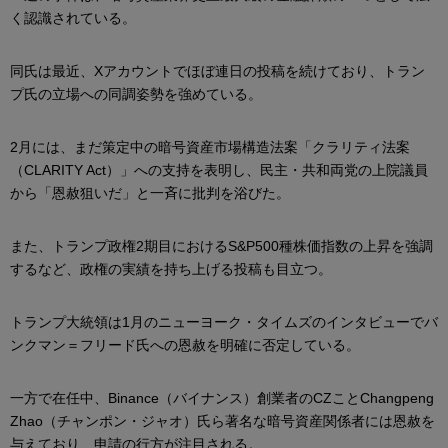
く認識されている。
同氏は最近、Xアカウントでほぼ連日の投稿を続けており、トラン
プ氏の立場への同調姿勢を強めている。
2月には、まだ策定中の暗号資産市場構造法案「クラリティ法案
（CLARITY Act）」への支持を表明し、民主・共和両党の上院議員
から「恩赦狙いだ」と一斉に批判を浴びた。
また、トランプ政権2期目におけるS&P500種株価指数の上昇を強調
するなど、政権の実績を持ち上げる投稿も目立つ。
トランプ大統領は1月のニューヨーク・タイムズのインタビューでバ
ンクマン＝フリード氏への恩赦を明確に否定している。
一方で在任中、Binance（バイナンス）創業者のCZことChangpeng
Zhao（チャンポン・ジャオ）氏ら著名な暗号資産関係者には恩赦を
与えており、申請の行方が注目される。