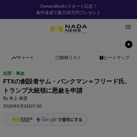
OwnersBook+スタート記念！
条件達成で最大30万円プレゼント
チャート
銘柄リスト
ヒートマップ
犯罪・事故
FTXの創設者サム・バンクマン＝フリード氏、
トランプ大統領に恩赦を申請
By
井上 俊彦
2026年6月9日07:00