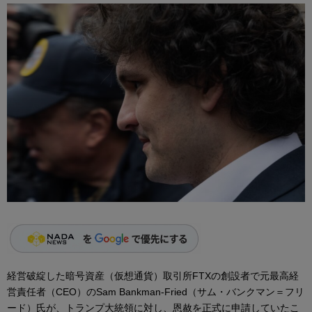
経営破綻した暗号資産（仮想通貨）取引所FTXの創設者で元最高経
営責任者（CEO）のSam Bankman-Fried（サム・バンクマン＝フリ
ード）氏が、トランプ大統領に対し、恩赦を正式に申請していたこ