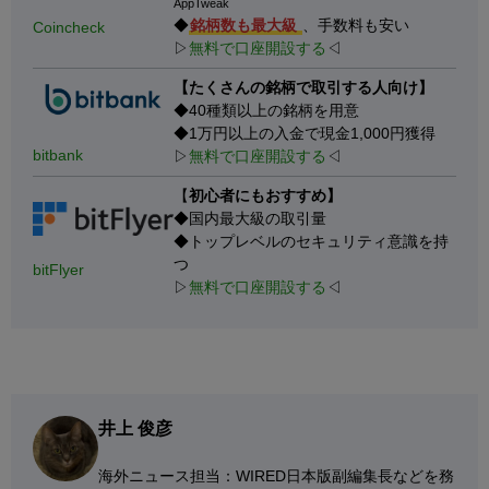
AppTweak
◆
銘柄数も最大級
、手数料も安い
Coincheck
▷
無料で口座開設する
◁
【たくさんの銘柄で取引する人向け】
◆40種類以上の銘柄を用意
◆1万円以上の入金で現金1,000円獲得
bitbank
▷
無料で口座開設する
◁
【
初心者にもおすすめ】
◆国内最大級の取引量
◆トップレベルのセキュリティ意識を持
つ
bitFlyer
▷
無料で口座開設する
◁
井上 俊彦
海外ニュース担当：WIRED日本版副編集長などを務