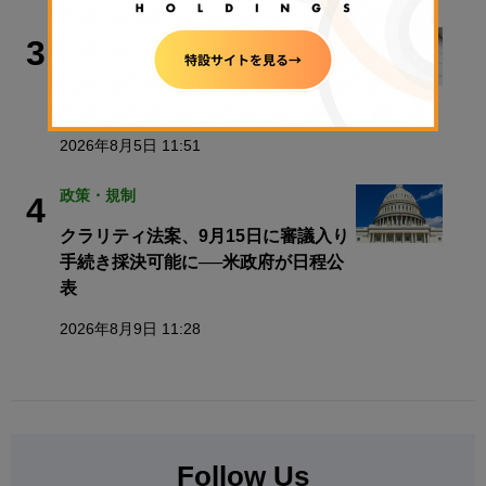
政策・規制
3
【速報】金融庁、暗号資産・ステーブ
ルコイン課を新設
2026年8月5日 11:51
政策・規制
4
クラリティ法案、9月15日に審議入り
手続き採決可能に──米政府が日程公
表
2026年8月9日 11:28
Follow Us