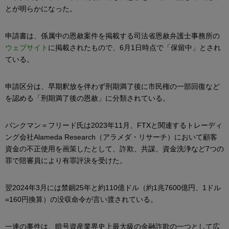
とが明らかになった。
申請書は、係属中の恩赦案件を掲載する司法省恩赦弁護士事務所の
ウェブサイト
に掲載されたもので、6月1日時点で「保留中」とされ
ている。
申請区分は、早期釈放を伴わず刑期満了後に市民権の一部回復など
を認める「刑期満了後の恩赦」に分類されている。
バンクマン＝フリード氏は2023年11月、FTXと関連するトレーディ
ング会社Alameda Research（アラメダ・リサーチ）において顧客
資金の不正使用を画策したとして、詐欺、共謀、資金洗浄など7つの
罪で陪審員により有罪評決を受けた。
翌2024年3月には禁錮25年と約110億ドル（約1兆7600億円、1ドル
=160円換算）の没収命令が言い渡されている。
一連の事件は、暗号資産業界史上最大級の金融詐欺の一つとして広