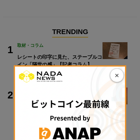
TRENDING
取材・コラム
1
レシートの印字に見た、ステーブルコ
イン「隔世の感」【記者コラム】
×
2026年8月9日 09:36
取材・コラム
2
【速報】金融庁、暗号資産・ステーブ
ルコイン課を新設／警察庁、すべての
暗号資産交換業者に出庫制限強化を要
請【日曜日に読みたい厳選10本】
2026年8月9日 08:00