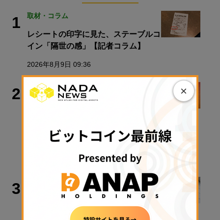
取材・コラム
1
レシートの印字に見た、ステーブルコ
イン「隔世の感」【記者コラム】
2026年8月9日 09:36
取材・コラム
×
2
【速報】金融庁、暗号資産・ステーブ
ルコイン課を新設／警察庁、すべての
暗号資産交換業者に出庫制限強化を要
請【日曜日に読みたい厳選10本】
2026年8月9日 08:00
政策・規制
3
【速報】金融庁、暗号資産・ステーブ
ルコイン課を新設