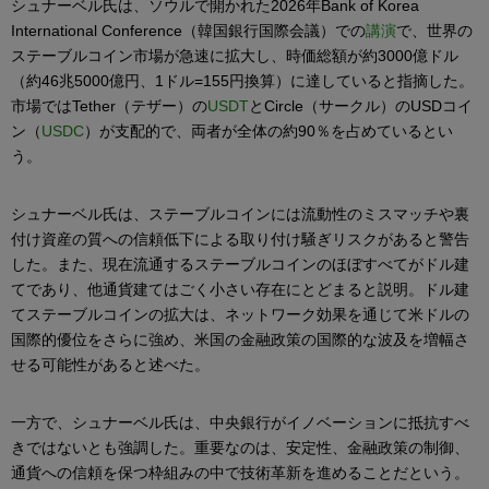
シュナーベル氏は、ソウルで開かれた2026年Bank of Korea
International Conference（韓国銀行国際会議）での
講演
で、世界の
ステーブルコイン市場が急速に拡大し、時価総額が約3000億ドル
（約46兆5000億円、1ドル=155円換算）に達していると指摘した。
市場ではTether（テザー）の
USDT
とCircle（サークル）のUSDコイ
ン（
USDC
）が支配的で、両者が全体の約90％を占めているとい
う。
シュナーベル氏は、ステーブルコインには流動性のミスマッチや裏
付け資産の質への信頼低下による取り付け騒ぎリスクがあると警告
した。また、現在流通するステーブルコインのほぼすべてがドル建
てであり、他通貨建てはごく小さい存在にとどまると説明。ドル建
てステーブルコインの拡大は、ネットワーク効果を通じて米ドルの
国際的優位をさらに強め、米国の金融政策の国際的な波及を増幅さ
せる可能性があると述べた。
一方で、シュナーベル氏は、中央銀行がイノベーションに抵抗すべ
きではないとも強調した。重要なのは、安定性、金融政策の制御、
通貨への信頼を保つ枠組みの中で技術革新を進めることだという。