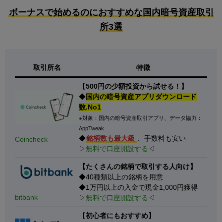
ボーナスで始めるのにおすすめな国内暗号資産取引
所3選
取引所名
特徴
【
500円の少額投資から試せる！】
◆
国内の暗号資産アプリダウンロード
数.No1
※対象：国内の暗号資産取引アプリ、データ協力：
AppTweak
◆
銘柄数も最大級
、手数料も安い
Coincheck
▷
無料で口座開設する
◁
【たくさんの銘柄で取引する人向け】
◆40種類以上の銘柄を用意
◆1万円以上の入金で現金1,000円獲得
bitbank
▷
無料で口座開設する
◁
【
初心者にもおすすめ】