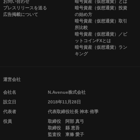
お問い合わせ
暗号資産（仮想通貨）とは
プレスリリースを送る
暗号資産（仮想通貨）投資
広告掲載について
の始め方
暗号資産（仮想通貨）取引
所比較
暗号資産（仮想通貨）／ビ
ットコインFXとは
暗号資産（仮想通貨）ラン
キング
運営会社
会社名
N.Avenue株式会社
設立日
2018年11月28日
代表者
代表取締役社長 神本 侑季
役員
取締役 阿部 真弓
取締役 縣 恵吾
監査役 東條 愛子