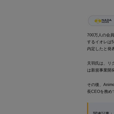
700万人の
するイオレは
内定したと発
天羽氏は、リ
は新規事業開
その後、Anim
長CEOを務め
関連記事：