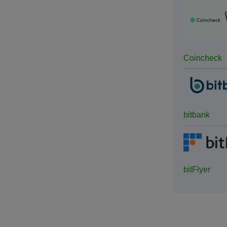
Coincheck
bitbank
bitFlyer