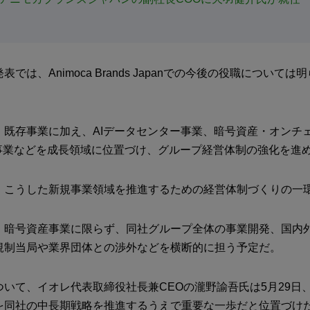
では、Animoca Brands Japanでの今後の役職について
、既存事業に加え、AIデータセンター事業、暗号資産・オンチ
ch事業などを成長領域に位置づけ、グループ経営体制の強化を進
、こうした新規事業領域を推進するための経営体制づくりの一
、暗号資産事業に限らず、同社グループ全体の事業開発、国内
規制当局や業界団体との渉外などを横断的に担う予定だ。
いて、イオレ代表取締役社長兼CEOの瀧野諭吾氏は5月29日
を同社の中長期戦略を推進するうえで重要な一歩だと位置づけ