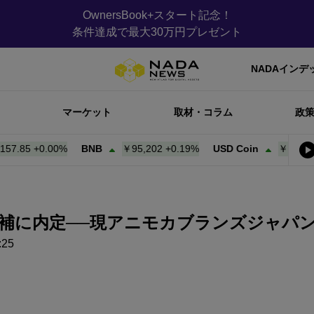
OwnersBook+スタート記念！
条件達成で最大30万円プレゼント
NADAインデ
マーケット
取材・コラム
政
85
+
0.00%
BNB
￥95,202
+
0.19%
USD Coin
￥157.95
+
0.
補に内定──現アニモカブランズジャパン
25