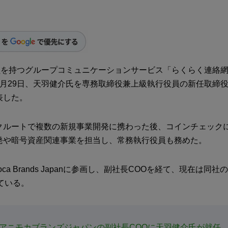
会員を持つグループコミュニケーションサービス「らくらく連絡
5月29日、天羽健介氏を専務取締役兼上級執行役員の新任取締
表した。
クルートで複数の新規事業開発に携わった後、コインチェック
発や暗号資産関連事業を担当し、常務執行役員も務めた。
oca Brands Japanに参画し、副社長COOを経て、現在は同
ている。
アニモカブランズジャパンの副社長COOに天羽健介氏が就任