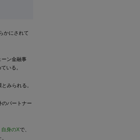
は明らかにされて
ェーン金融事
めている。
環とみられる。
外のパートナー
、
自身のX
で、
た。