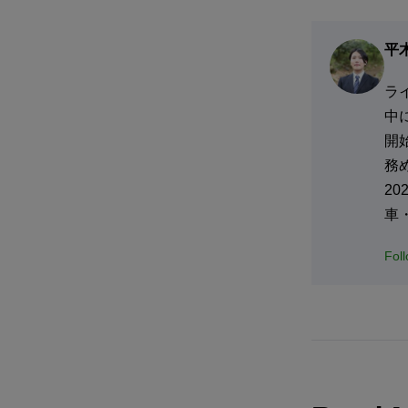
平
ラ
中
開
務
2
車
Fol