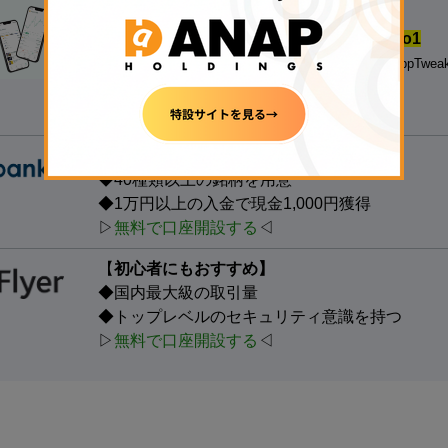
【
500円の少額投資から試せる！】
◆
国内の暗号資産アプリダウンロード数.No1
※対象：国内の暗号資産取引アプリ、データ協力：AppTwea
◆
銘柄数も最大級
、手数料も安い
▷
無料で口座開設する
◁
【たくさんの銘柄で取引する人向け】
◆40種類以上の銘柄を用意
◆1万円以上の入金で現金1,000円獲得
▷
無料で口座開設する
◁
【
初心者にもおすすめ】
◆国内最大級の取引量
◆トップレベルのセキュリティ意識を持つ
▷
無料で口座開設する
◁