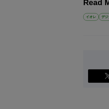
Read 
イオレ
デジ