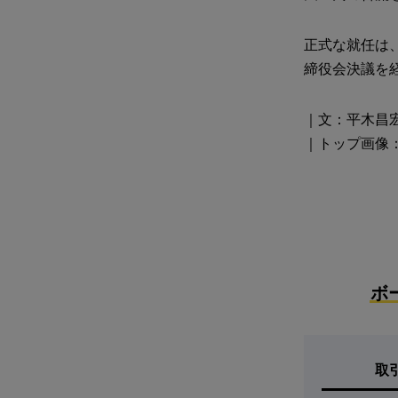
正式な就任は
締役会決議を
｜文：平木昌
｜トップ画像
ボ
取