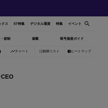
ックス
ST特集
デジタル通貨
特集
イベント
策・規制
連載
暗号資産ガイド
00%
Bitcoin
チャート
￥10,281,633
銘柄リスト
+
0.51%
Ethereum
ヒートマップ
￥303,675
CEO