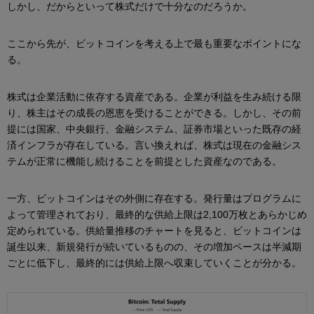
しかし、だからといって株式だけで十分なのだろうか。
ここから先が、ビットコインを考える上で最も重要なポイントにな
る。
株式は企業活動に依存する資産である。企業が利益を生み続ける限
り、株主はその成長の恩恵を受けることができる。しかし、その前
提には国家、中央銀行、金融システム、証券市場といった既存の経
済インフラが存在している。言い換えれば、株式は現在の金融シス
テムが正常に機能し続けることを前提とした資産なのである。
一方、ビットコインはその外側に存在する。発行量はプログラムに
よって管理されており、最終的な供給上限は2,100万枚とあらかじめ
定められている。供給量推移のチャートを見ると、ビットコインは
誕生以来、新規発行が続いているものの、その増加ペースは半減期
ごとに低下し、最終的には供給上限へ収束していくことが分かる。