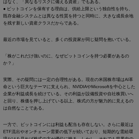
はなく、「異なるリスクに備える資産」でもある。
● ビットコインを保有する理由は、供給上限という独自性を持ち、
既存金融システムとは異なる性質を持つと同時に、大きな成長余地
を残す新しい資産クラスだからである。
最近の市場を見ていると、多くの投資家が同じ疑問を抱いている。
「株がこれだけ強いのに、なぜビットコインを持つ必要があるの
か？」
実際、その疑問には一定の合理性がある。現在の米国株市場はAI革
命という巨大なテーマに支えられ、NVIDIAやMicrosoftを中心とした
企業が利益成長を続けている。その利益が設備投資や自社株買いへ
と回り、株価を押し上げている以上、株式の方が魅力的に見えるの
は自然なことである。
一方で、ビットコインには利益も配当も存在しない。さらに最近は
ETF流出やオンチェーン需要の低下が続いており、短期的な需給環
境だけを見れば株式の方が優位に映る。しかし、それでも世界中の