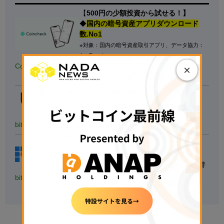
【
500円の少額投資から試せる！】
◆
国内の暗号資産アプリダウンロード
数.No1
※対象：国内の暗号資産取引アプリ、データ協力：
AppTweak
◆
銘柄数も最大級
、手数料も安い
Coincheck
×
▷
無料で口座開設する
◁
【たくさんの銘柄で取引する人向け】
◆40種類以上の銘柄を用意
◆1万円以上の入金で現金1,000円獲得
bitbank
▷
無料で口座開設する
◁
【
初心者にもおすすめ】
◆国内最大級の取引量
◆トップレベルのセキュリティ意識を持
つ
bitFlyer
▷
無料で口座開設する
◁