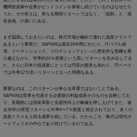
機関投資家や企業がビットコインを保有し続けているのはなぜだろ
うか。その答えは、単なる期待リターンではなく、「役割」と「成
長余地」の違いにある。
まず認識しておきたいのは、株式市場が極めて優れた資産クラスで
あるという事実だ。S&P500は過去30年間にわたり、ITバブル崩
壊、リーマンショック、コロナショックといった歴史的な危機を乗
り越えながら、年率約10％前後という高いリターンを生み出してき
た。さらに日本の投資家にとっては円安の恩恵も加わり、円ベース
では年率12％近いリターンとなった時期もある。
重要なのは、このリターンが単なる幸運ではないことである。
S&P500は世界を代表する企業群の利益成長そのものを反映してお
り、長期的には技術革新と生産性向上が株価を押し上げてきた。過
去30年の実質リターンも年率6〜7％程度と推定されており、多くの
資産クラスを上回る成果を残している。だからこそ、株式は現代ポ
ートフォリオの中心であり続けているのである。