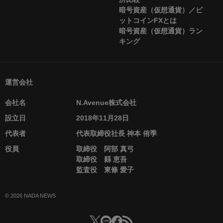
暗号資産（仮想通貨）／ビ
ットコインFXとは
暗号資産（仮想通貨）ラン
キング
運営会社
会社名
N.Avenue株式会社
設立日
2018年11月28日
代表者
代表取締役社長 神本 侑季
役員
取締役 阿部 真弓
取締役 縣 恵吾
監査役 東條 愛子
© 2026 NADA NEWS