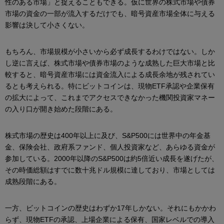
性のある市場」と捉えることもできる。仮に世界の株式市場や債券
市場の資金の一部が流入するだけでも、暗号資産市場全体に与える
影響は決して小さくない。
もちろん、市場規模が小さいから必ず成長するわけではない。しか
し逆に言えば、株式市場や債券市場のような成熟した巨大市場と比
較すると、暗号資産市場には資金流入による成長余地が残されてい
るとも考えられる。特にビットコインは、現物ETF承認や企業保有
の拡大によって、これまでアクセスできなかった機関投資家マネー
の入り口が開き始めた段階にある。
株式市場の歴史は400年以上に及び、S&P500には世界中の年金基
金、保険会社、政府系ファンド、個人投資家など、あらゆる資金が
参加している。2000年以降のS&P500は約5倍近い成長を遂げたが、
その時価総額はすでに数十兆ドル規模に達しており、市場としては
成熟段階にある。
一方、ビットコインの歴史はわずか17年しかない。それにもかかわ
らず、現物ETFの承認、上場企業による保有、国家レベルでの導入