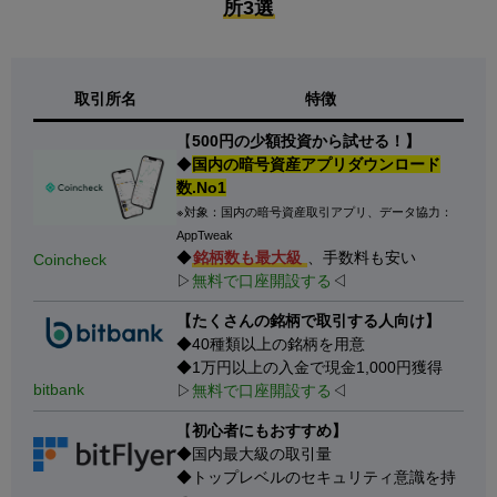
所3選
取引所名
特徴
【
500円の少額投資から試せる！】
◆
国内の暗号資産アプリダウンロード
数.No1
※対象：国内の暗号資産取引アプリ、データ協力：
AppTweak
◆
銘柄数も最大級
、手数料も安い
Coincheck
▷
無料で口座開設する
◁
【たくさんの銘柄で取引する人向け】
◆40種類以上の銘柄を用意
◆1万円以上の入金で現金1,000円獲得
bitbank
▷
無料で口座開設する
◁
【
初心者にもおすすめ】
◆国内最大級の取引量
◆トップレベルのセキュリティ意識を持