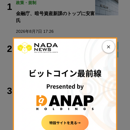
政策・規制
1
金融庁、暗号資産新課のトップに安富
氏
2026年8月7日 17:26
連載
×
2
今週のWeb3ニュースをおさらい！
【毎週土曜日はNADAクイズ_Vol.7】
2026年8月8日 08:00
ビットコイン
3
暗号資産20％分離課税は2028年1月か
ら──井林たつのり議員が語る「日本
版ビットコインETF」と税制改正の先
【エックスウィン】
2026年8月8日 06:00