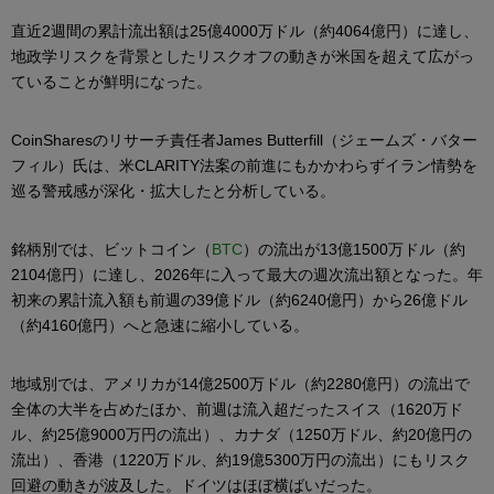
直近2週間の累計流出額は25億4000万ドル（約4064億円）に達し、
地政学リスクを背景としたリスクオフの動きが米国を超えて広がっ
ていることが鮮明になった。
CoinSharesのリサーチ責任者James Butterfill（ジェームズ・バター
フィル）氏は、米CLARITY法案の前進にもかかわらずイラン情勢を
巡る警戒感が深化・拡大したと分析している。
銘柄別では、ビットコイン（
BTC
）の流出が13億1500万ドル（約
2104億円）に達し、2026年に入って最大の週次流出額となった。年
初来の累計流入額も前週の39億ドル（約6240億円）から26億ドル
（約4160億円）へと急速に縮小している。
地域別では、アメリカが14億2500万ドル（約2280億円）の流出で
全体の大半を占めたほか、前週は流入超だったスイス（1620万ド
ル、約25億9000万円の流出）、カナダ（1250万ドル、約20億円の
流出）、香港（1220万ドル、約19億5300万円の流出）にもリスク
回避の動きが波及した。ドイツはほぼ横ばいだった。