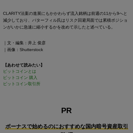
CLARITY法案の進展にもかかわらず流入銘柄は前週の11から9へと
減少しており、バターフィル氏はリスク回避局面では累積ポジショ
ンがいかに急速に縮小するかを改めて示したと述べている。
｜文・編集：井上 俊彦
｜画像：Shutterstock
【あわせて読みたい】
ビットコインとは
ビットコイン 購入
ビットコイン取引所
PR
ボーナスで始めるのにおすすめな国内暗号資産取引