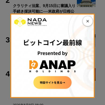
2
クラリティ法案、9月15日に審議入り
手続き採決可能に──米政府が日程公
表
×
2026年8月9日 11:28
政策・規制
3
【速報】金融庁、暗号資産・ステーブ
ルコイン課を新設
2026年8月5日 11:51
取材・コラム
4
【速報】金融庁、暗号資産・ステーブ
ルコイン課を新設／警察庁、すべての
暗号資産交換業者に出庫制限強化を要
請【日曜日に読みたい厳選10本】