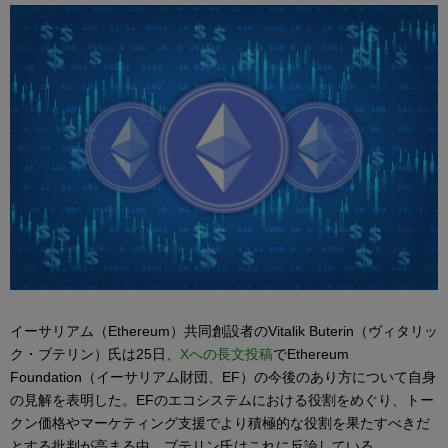
イーサリアム（Ethereum）共同創設者のVitalik Buterin（ヴィタリッ
ク・ブテリン）氏は25日、
Xへの長文投稿
でEthereum
Foundation（イーサリアム財団、EF）の今後のあり方について自身
の見解を表明した。EFのエコシステムにおける役割をめぐり、トー
クン価格やマーケティング支援でより積極的な役割を果たすべきだ
とする批判が高まる中、ブテリン氏はこれに反論している。