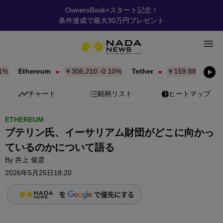
OwnersBook+スタート記念！
条件達成で最大30万円プレゼント
Ethereum
￥306,210
-0.10%
Tether
￥159.88
-0.01%
B
チャート
銘柄リスト
ヒートマップ
ETHEREUM
ブテリン氏、イーサリアム財団がどこに向かっ
ているのかについて語る
By
井上 俊彦
2026年5月25日18:20