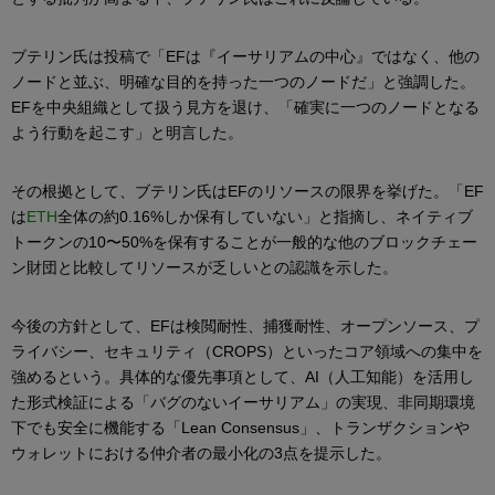
ブテリン氏は投稿で「EFは『イーサリアムの中心』ではなく、他の
ノードと並ぶ、明確な目的を持った一つのノードだ」と強調した。
EFを中央組織として扱う見方を退け、「確実に一つのノードとなる
よう行動を起こす」と明言した。
その根拠として、ブテリン氏はEFのリソースの限界を挙げた。「EF
は
ETH
全体の約0.16%しか保有していない」と指摘し、ネイティブ
トークンの10〜50%を保有することが一般的な他のブロックチェー
ン財団と比較してリソースが乏しいとの認識を示した。
今後の方針として、EFは検閲耐性、捕獲耐性、オープンソース、プ
ライバシー、セキュリティ（CROPS）といったコア領域への集中を
強めるという。具体的な優先事項として、AI（人工知能）を活用し
た形式検証による「バグのないイーサリアム」の実現、非同期環境
下でも安全に機能する「Lean Consensus」、トランザクションや
ウォレットにおける仲介者の最小化の3点を提示した。