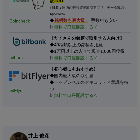
数.No1
※対象：国内の暗号資産取引アプリ、データ協力：
AppTweak
◆
銘柄数も最大級
、手数料も安い
Coincheck
▷
無料で口座開設する
◁
【たくさんの銘柄で取引する人向け】
◆40種類以上の銘柄を用意
◆1万円以上の入金で現金1,000円獲得
bitbank
▷
無料で口座開設する
◁
【
初心者にもおすすめ】
◆国内最大級の取引量
◆トップレベルのセキュリティ意識を持
つ
bitFlyer
▷
無料で口座開設する
◁
井上 俊彦