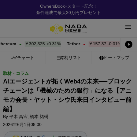
OwnersBook+スタート記念！
条件達成で最大30万円プレゼント
um
￥302,325
+
0.31%
Tether
￥157.37
-0.01%
BNB
￥
チャート
銘柄リスト
ヒートマップ
取材・コラム
AIエージェントが拓くWeb4の未来──ブロック
チェーンは「機械のための銀行」になる【アニ
モカ会長・ヤット・シウ氏来日インタビュー前
編】
By
平木 昌宏
,
橋本 祐樹
2026年6月1日08:00