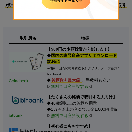
ボーナスで始めるのにおすすめな国内暗号資産取引
所3選
取引所名
特徴
【
500円の少額投資から試せる！】
◆
国内の暗号資産アプリダウンロード
数.No1
※対象：国内の暗号資産取引アプリ、データ協力：
AppTweak
◆
銘柄数も最大級
、手数料も安い
Coincheck
▷
無料で口座開設する
◁
【たくさんの銘柄で取引する人向け】
◆40種類以上の銘柄を用意
◆1万円以上の入金で現金1,000円獲得
bitbank
▷
無料で口座開設する
◁
【
初心者にもおすすめ】