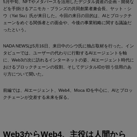
5月中旬、NFTやメタバースを活用したデジタル資産の企画・開発な
どを手掛けるアニモカ・ブランズの共同創業者兼会長、ヤット・シ
ウ（Yat Siu）氏が来日した。今回の来日の目的は、AIとブロックチ
ェーンをめぐる関係者との面会や、今後の事業戦略に関する議論だ
ったという。
NADA NEWSは5月16日、来日中のシウ氏に独占取材を行った。イン
タビューでは、ユーザーの代わりに行動するAIエージェントを軸
に、Web3の次に訪れるインターネットの姿、AIエージェント時代に
おけるブロックチェーンの役割、そしてデジタルIDが担う信用のあ
り方について聞いた。
前編では、AIエージェント、Web4、Moca IDを中心に、AIとブロッ
クチェーンが交差する未来を探る。
Web3からWeb4、主役は人間から