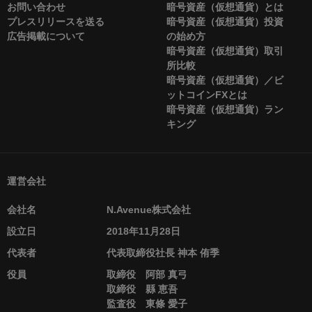
お問い合わせ
暗号資産（仮想通貨）とは
プレスリリースを送る
暗号資産（仮想通貨）投資
広告掲載について
の始め方
暗号資産（仮想通貨）取引
所比較
暗号資産（仮想通貨）／ビ
ットコインFXとは
暗号資産（仮想通貨）ラン
キング
運営会社
会社名
N.Avenue株式会社
設立日
2018年11月28日
代表者
代表取締役社長 神本 侑季
役員
取締役 阿部 真弓
取締役 縣 恵吾
監査役 東條 愛子