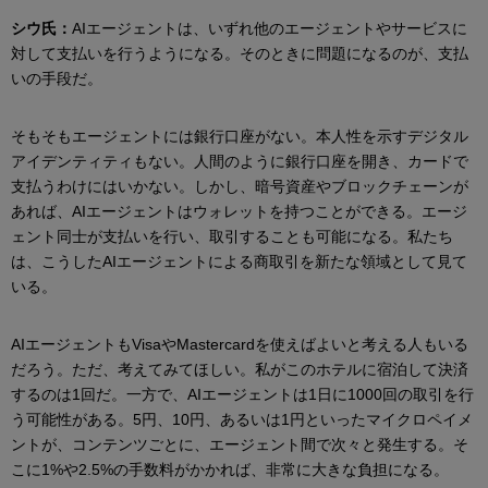
シウ氏：
AIエージェントは、いずれ他のエージェントやサービスに
対して支払いを行うようになる。そのときに問題になるのが、支払
いの手段だ。
そもそもエージェントには銀行口座がない。本人性を示すデジタル
アイデンティティもない。人間のように銀行口座を開き、カードで
支払うわけにはいかない。しかし、暗号資産やブロックチェーンが
あれば、AIエージェントはウォレットを持つことができる。エージ
ェント同士が支払いを行い、取引することも可能になる。私たち
は、こうしたAIエージェントによる商取引を新たな領域として見て
いる。
AIエージェントもVisaやMastercardを使えばよいと考える人もいる
だろう。ただ、考えてみてほしい。私がこのホテルに宿泊して決済
するのは1回だ。一方で、AIエージェントは1日に1000回の取引を行
う可能性がある。5円、10円、あるいは1円といったマイクロペイメ
ントが、コンテンツごとに、エージェント間で次々と発生する。そ
こに1%や2.5%の手数料がかかれば、非常に大きな負担になる。