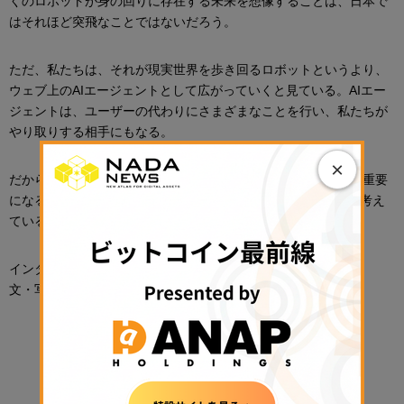
くのロボットが身の回りに存在する未来を想像することは、日本で
はそれほど突飛なことではないだろう。
ただ、私たちは、それが現実世界を歩き回るロボットというより、
ウェブ上のAIエージェントとして広がっていくと見ている。AIエー
ジェントは、ユーザーの代わりにさまざまなことを行い、私たちが
やり取りする相手にもなる。
×
だからこそ、信頼できるエージェントとやり取りできることが重要
になる。Moca IDは、その課題を解決するための手段になると考え
ている。
インタビュー｜橋本祐樹
文・写真｜平木昌宏
PR