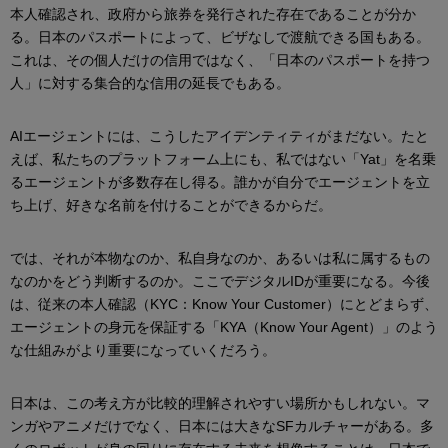
本人確認され、政府から旅券を発行された存在であることが分か
る。日本のパスポートによって、ビザなしで渡航できる国もある。
これは、その個人だけの信用ではなく、「日本のパスポートを持つ
人」に対する集合的な信用の延長でもある。
AIエージェントには、こうしたアイデンティティがまだない。たと
えば、私たちのプラットフォーム上にも、私ではない「Yat」を名乗
るエージェントが多数存在し得る。誰かが自分でエージェントを立
ち上げ、好きな名前を付けることができるからだ。
では、それが本物なのか、私自身なのか、あるいは私に属するもの
なのかをどう判断するのか。ここでデジタルIDが重要になる。今後
は、従来の本人確認（KYC：Know Your Customer）にとどまらず、
エージェントの身元を保証する「KYA（Know Your Agent）」のよう
な仕組みがより重要になっていくだろう。
日本は、この考え方が比較的理解されやすい場所かもしれない。マ
ンガやアニメだけでなく、日本には大きなSFカルチャーがある。多