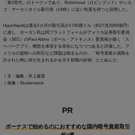
「第2世代」のトークンであり、Robinhood（ロビンフッド）やシカ
ゴ・マーカンタイル取引所（CME）に近い性質を持つと説明した。
Hyperliquidは過去1カ月の取引高が1700億ドル（約27兆2000億円）
に達し、ホーガン氏は同プラットフォームがアメリカ証券取引委員
会（SEC）のPaul Atkins（ポール・アトキンス）委員長が描く「ス
ーパーアプリ」構想を体現する存在になりつつあると評価した。ア
メリカの規制への対応など課題は残るものの、「暗号資産が成熟を
許された時に何が生まれるかを示す初期の好例」だと結んだ。
｜文・編集：井上俊彦
｜画像：Shutterstock
PR
ボーナスで始めるのにおすすめな国内暗号資産取引