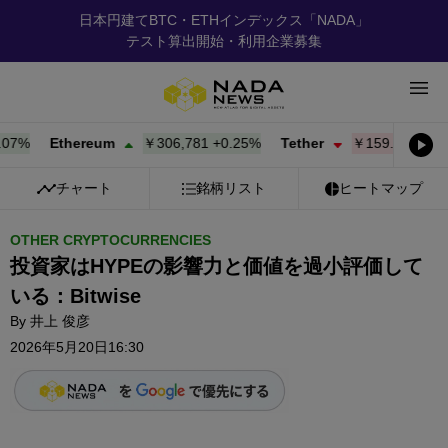
日本円建てBTC・ETHインデックス「NADA」
テスト算出開始・利用企業募集
%
Ethereum
￥306,781
+
0.25%
Tether
￥159.84
-0.01%
チャート
銘柄リスト
ヒートマップ
OTHER CRYPTOCURRENCIES
投資家はHYPEの影響力と価値を過小評価して
いる：Bitwise
By
井上 俊彦
2026年5月20日16:30