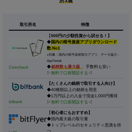
所3選
取引所名
特徴
【
500円の少額投資から試せる！】
◆
国内の暗号資産アプリダウンロード
数.No1
※対象：国内の暗号資産取引アプリ、データ協力：
AppTweak
◆
銘柄数も最大級
、手数料も安い
Coincheck
▷
無料で口座開設する
◁
【たくさんの銘柄で取引する人向け】
◆40種類以上の銘柄を用意
◆1万円以上の入金で現金1,000円獲得
bitbank
▷
無料で口座開設する
◁
【
初心者にもおすすめ】
◆国内最大級の取引量
◆トップレベルのセキュリティ意識を持
つ