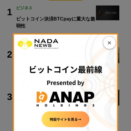
ビジネス
1
ビットコイン決済BTCpayに重大な脆
弱性
2026年8月8日 11:29
×
取材・コラム
2
【入門解説】ビットコインの法律が変
わる、税金も変わる
2026年8月7日 14:15
STABLECOIN
3
Circle、ステーブルコイン決済プラッ
トフォームをローンチ
2026年4月9日 06:00