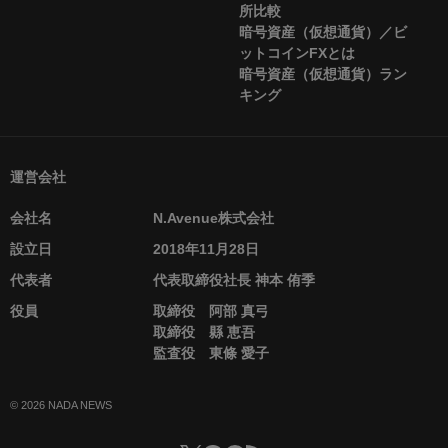
所比較
暗号資産（仮想通貨）／ビ
ットコインFXとは
暗号資産（仮想通貨）ラン
キング
運営会社
会社名
N.Avenue株式会社
設立日
2018年11月28日
代表者
代表取締役社長 神本 侑季
役員
取締役 阿部 真弓
取締役 縣 恵吾
監査役 東條 愛子
© 2026 NADA NEWS