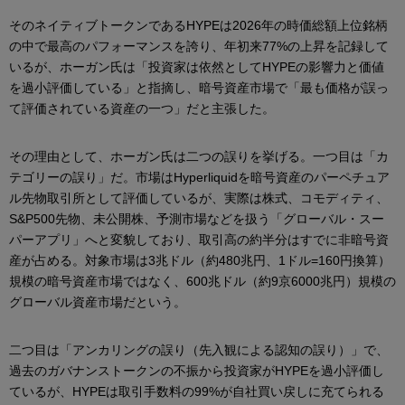
そのネイティブトークンであるHYPEは2026年の時価総額上位銘柄
の中で最高のパフォーマンスを誇り、年初来77%の上昇を記録して
いるが、ホーガン氏は「投資家は依然としてHYPEの影響力と価値
を過小評価している」と指摘し、暗号資産市場で「最も価格が誤っ
て評価されている資産の一つ」だと主張した。
その理由として、ホーガン氏は二つの誤りを挙げる。一つ目は「カ
テゴリーの誤り」だ。市場はHyperliquidを暗号資産のパーペチュア
ル先物取引所として評価しているが、実際は株式、コモディティ、
S&P500先物、未公開株、予測市場などを扱う「グローバル・スー
パーアプリ」へと変貌しており、取引高の約半分はすでに非暗号資
産が占める。対象市場は3兆ドル（約480兆円、1ドル=160円換算）
規模の暗号資産市場ではなく、600兆ドル（約9京6000兆円）規模の
グローバル資産市場だという。
二つ目は「アンカリングの誤り（先入観による認知の誤り）」で、
過去のガバナンストークンの不振から投資家がHYPEを過小評価し
ているが、HYPEは取引手数料の99%が自社買い戻しに充てられる