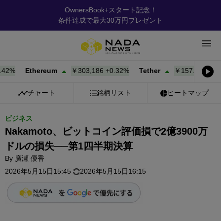
OwnersBook+スタート記念！
条件達成で最大30万円プレゼント
2%
Ethereum
￥303,186
+
0.32%
Tether
￥157.85
+
0.00%
チャート
銘柄リスト
ヒートマップ
ビジネス
Nakamoto、ビットコイン評価損で2億3900万
ドルの損失──第1四半期決算
By
廣瀬 優香
2026年5月15日15:45
2026年5月15日16:15