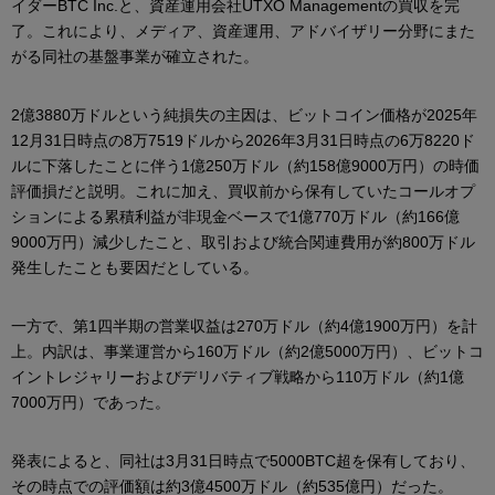
イダーBTC Inc.と、資産運用会社UTXO Managementの買収を完
了。これにより、メディア、資産運用、アドバイザリー分野にまた
がる同社の基盤事業が確立された。
2億3880万ドルという純損失の主因は、ビットコイン価格が2025年
12月31日時点の8万7519ドルから2026年3月31日時点の6万8220ド
ルに下落したことに伴う1億250万ドル（約158億9000万円）の時価
評価損だと説明。これに加え、買収前から保有していたコールオプ
ションによる累積利益が非現金ベースで1億770万ドル（約166億
9000万円）減少したこと、取引および統合関連費用が約800万ドル
発生したことも要因だとしている。
一方で、第1四半期の営業収益は270万ドル（約4億1900万円）を計
上。内訳は、事業運営から160万ドル（約2億5000万円）、ビットコ
イントレジャリーおよびデリバティブ戦略から110万ドル（約1億
7000万円）であった。
発表によると、同社は3月31日時点で5000BTC超を保有しており、
その時点での評価額は約3億4500万ドル（約535億円）だった。