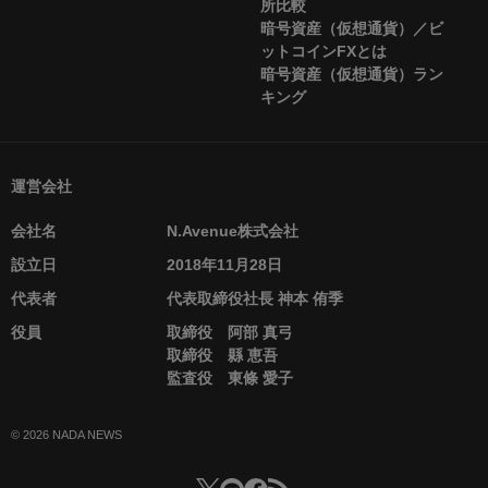
所比較
暗号資産（仮想通貨）／ビ
ットコインFXとは
暗号資産（仮想通貨）ラン
キング
運営会社
会社名
N.Avenue株式会社
設立日
2018年11月28日
代表者
代表取締役社長 神本 侑季
役員
取締役 阿部 真弓
取締役 縣 恵吾
監査役 東條 愛子
© 2026 NADA NEWS