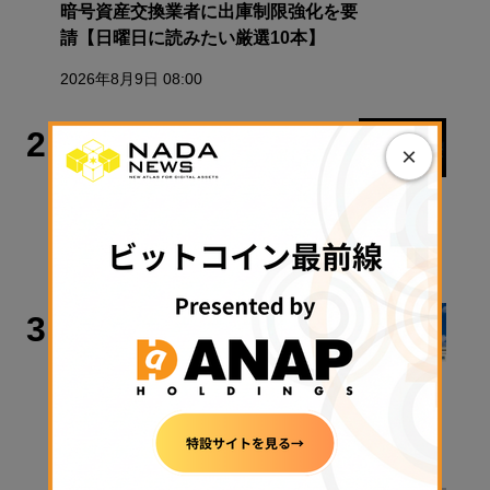
暗号資産交換業者に出庫制限強化を要
請【日曜日に読みたい厳選10本】
2026年8月9日 08:00
ビットコイン
2
×
米ビットコイン現物ETF、4月以来最
高の資金流入── 「Coldcard」との関
連は？
2026年8月10日 08:30
政策・規制
3
クラリティ法案、9月15日に審議入り
手続き採決可能に──米政府が日程公
表
2026年8月9日 11:28