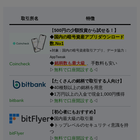
取引所名
特徴
【
500円の少額投資から試せる！】
◆
国内の暗号資産アプリダウンロード
数.No1
※対象：国内の暗号資産取引アプリ、データ協力：
AppTweak
◆
銘柄数も最大級
、手数料も安い
Coincheck
▷
無料で口座開設する
◁
【たくさんの銘柄で取引する人向け】
◆40種類以上の銘柄を用意
◆1万円以上の入金で現金1,000円獲得
bitbank
▷
無料で口座開設する
◁
【
初心者にもおすすめ】
◆国内最大級の取引量
◆トップレベルのセキュリティ意識を持
つ
bitFlyer
▷
無料で口座開設する
◁