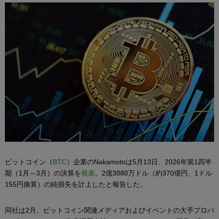
ビットコイン（
BTC
）企業のNakamotoは5月13日、2026年第1四半
期（1月～3月）の決算を
発表
。2億3880万ドル（約370億円、1ドル
155円換算）の純損失を計上したと報告した。
同社は2月、ビットコイン関連メディアおよびイベントの大手プロバ