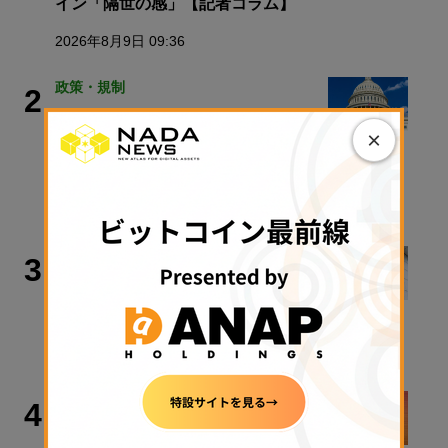
イン「隔世の感」【記者コラム】
2026年8月9日 09:36
政策・規制
2
クラリティ法案、9月15日に審議入り
×
手続き採決可能に──米政府が日程公
表
2026年8月9日 11:28
政策・規制
3
【速報】金融庁、暗号資産・ステーブ
ルコイン課を新設
2026年8月5日 11:51
取材・コラム
4
【速報】金融庁、暗号資産・ステーブ