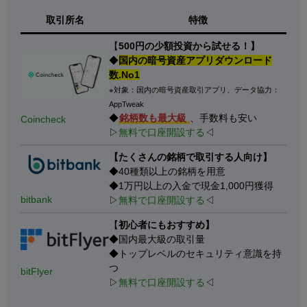
取引所名
特徴
【
500円の少額投資から試せる！】
◆
国内の暗号資産アプリダウンロード
数.No1
※対象：国内の暗号資産取引アプリ、データ協力：
AppTweak
◆
銘柄数も最大級
、手数料も安い
Coincheck
▷
無料で口座開設する
◁
【たくさんの銘柄で取引する人向け】
◆40種類以上の銘柄を用意
◆1万円以上の入金で現金1,000円獲得
bitbank
▷
無料で口座開設する
◁
【
初心者にもおすすめ】
◆国内最大級の取引量
◆トップレベルのセキュリティ意識を持
つ
bitFlyer
▷
無料で口座開設する
◁