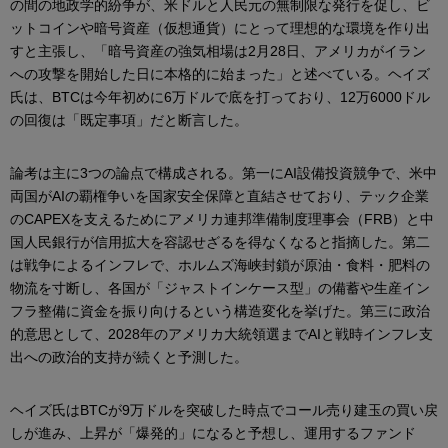
の間の地政学的紛争が、米ドルと人民元の無制限な発行を促し、ビ
ットコインや暗号資産（仮想通貨）にとって理想的な環境を作り出
すと主張し、「暗号資産の強気相場は2月28日、アメリカがイラン
への攻撃を開始した日に本格的に始まった」と述べている。ヘイズ
氏は、BTCは今年初めに6万ドルで底を打っており、12万6000ドル
の回復は「既定事項」だと断言した。
論考は主に3つの論点で構成される。第一にAI設備投資競争で、米中
両国がAIの覇権争いを国家安全保障と直結させており、テック企業
のCAPEXを支えるためにアメリカ連邦準備制度理事会（FRB）と中
国人民銀行が信用拡大を容認せざるを得なくなると指摘した。第二
は戦争によるインフレで、ホルムズ海峡封鎖が原油・食料・肥料の
物流を寸断し、各国が「ジャストインケース型」の備蓄や生産イン
フラ整備に資金を振り向けるという構造変化を挙げた。第三に政治
的意思として、2028年のアメリカ大統領選までAIと戦時インフレ支
出への政治的支持が続くと予測した。
ヘイズ氏はBTCが9万ドルを突破した時点でコール売り建玉の買い戻
しが進み、上昇が「爆発的」になると予想し、運用するファンド