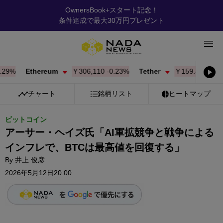
OwnersBook+スタート記念！
条件達成で最大30万円プレゼント
%
Ethereum
￥306,110
-0.23%
Tether
￥159.87
-0.01%
チャート
銘柄リスト
ヒートマップ
ビットコイン
アーサー・ヘイズ氏「AI軍拡競争と戦争による
インフレで、BTCは最高値を回復する」
By
井上 俊彦
2026年5月12日20:00