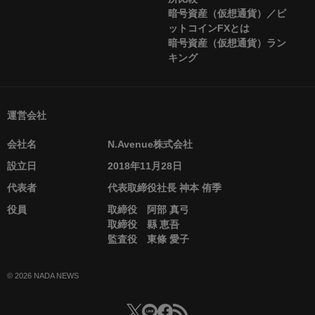
暗号資産（仮想通貨）／ビ
ットコインFXとは
暗号資産（仮想通貨）ラン
キング
運営会社
会社名
N.Avenue株式会社
設立日
2018年11月28日
代表者
代表取締役社長 神本 侑季
役員
取締役 阿部 真弓
取締役 縣 恵吾
監査役 東條 愛子
© 2026 NADA NEWS