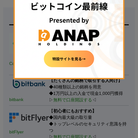
取引所名
特徴
【
500円の少額投資から試せる！】
◆
国内の暗号資産アプリダウンロード
数.No1
※対象：国内の暗号資産取引アプリ、データ協力：
AppTweak
◆
銘柄数も最大級
、手数料も安い
Coincheck
▷
無料で口座開設する
◁
【たくさんの銘柄で取引する人向け】
◆40種類以上の銘柄を用意
◆1万円以上の入金で現金1,000円獲得
bitbank
▷
無料で口座開設する
◁
【
初心者にもおすすめ】
◆国内最大級の取引量
◆トップレベルのセキュリティ意識を持
つ
bitFlyer
▷
無料で口座開設する
◁