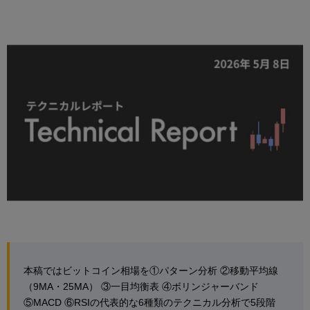
本稿ではビットコイン相場を①パターン分析 ②移動平均線
（9MA・25MA） ③一目均衡表 ④ボリンジャーバンド
⑤MACD ⑥RSIの代表的な6種類のテクニカル分析で5段階