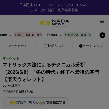
日本円建てBTC・ETHインデックス「NADA」
テスト算出開始・利用企業募集
￥301,150
-0.19%
Tether
￥158.23
+
0.01%
BNB
￥93
チャート
銘柄リスト
ヒートマップ
マーケット
マトリックス法によるテクニカル分析
（2026/5/8）「冬の時代」終了へ最後の関門
【楽天ウォレット】
By
松田康生
2026年5月8日17:20