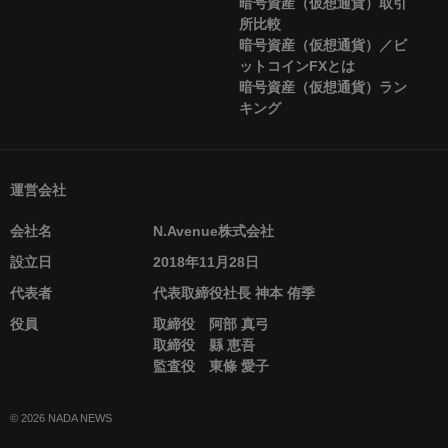
暗号資産（仮想通貨）取引
所比較
暗号資産（仮想通貨）／ビ
ットコインFXとは
暗号資産（仮想通貨）ラン
キング
運営会社
会社名
N.Avenue株式会社
設立日
2018年11月28日
代表者
代表取締役社長 神本 侑季
役員
取締役 阿部 真弓
取締役 縣 恵吾
監査役 東條 愛子
© 2026 NADA NEWS