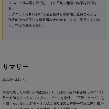
（5→1：強→弱）評価し、その平均で相場の強弱を評価す
る。
テクニカル分析において定点観測と客観性が重要と考える。
代表的な分析手法を複数組み合わせることで、恣意性を排除
し、精度を高める狙い。
サマリー
総合評点は3.7。
前回指摘した調整は小幅に終わり、1月の下落の半値戻しや昨年11
月の安値と言ったレジスタンスゾーンを突破。「下降フラッグ」を
形成しかねない上昇チャネルの上限や200日移動平均線に差し掛か