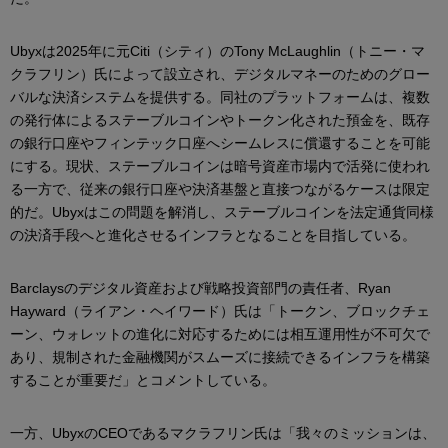
Ubyxは2025年に元Citi（シティ）のTony McLaughlin（トニー・マ
クラフリン）氏によって設立され、デジタルマネーのためのグロー
バルな決済システムを提供する。同社のプラットフォームは、複数
の発行体によるステーブルコインやトークン化された預金を、既存
の銀行口座やフィンテック口座へシームレスに償還することを可能
にする。現状、ステーブルコインは暗号資産市場内で活発に使われ
る一方で、従来の銀行口座や決済基盤と直接つながるケースは限定
的だ。Ubyxはこの問題を解消し、ステーブルコインを法定通貨同様
の決済手段へと進化させるインフラとなることを目指している。
Barclaysのデジタル資産および戦略投資部門の責任者、Ryan
Hayward（ライアン・ヘイワード）氏は「トークン、ブロックチェ
ーン、ウォレットの進化に対応するためには相互運用性が不可欠で
あり、規制された金融機関がスムーズに接続できるインフラを構築
することが重要だ」とコメントしている。
一方、UbyxのCEOであるマクラフリン氏は「我々のミッションは、