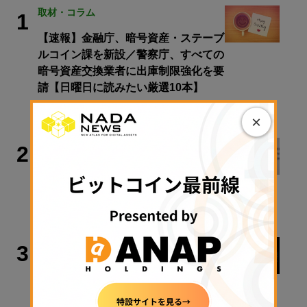
取材・コラム
1
【速報】金融庁、暗号資産・ステーブ
ルコイン課を新設／警察庁、すべての
暗号資産交換業者に出庫制限強化を要
請【日曜日に読みたい厳選10本】
2026年8月9日 08:00
×
犯罪・事故
2
Bybit、2200億円流出事件で北朝鮮ハ
ッカー集団を提訴
2026年8月10日 10:22
ビットコイン
3
米ビットコイン現物ETF、4月以来最
高の資金流入── 「Coldcard」との関
連は？