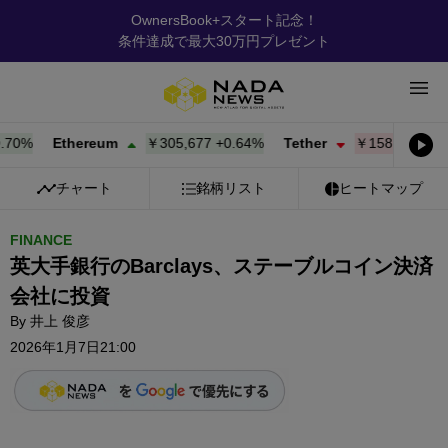
OwnersBook+スタート記念！
条件達成で最大30万円プレゼント
%
Ethereum
￥305,637
+
0.63%
Tether
￥158.51
-0.01%
チャート
銘柄リスト
ヒートマップ
FINANCE
英大手銀行のBarclays、ステーブルコイン決済
会社に投資
By
井上 俊彦
2026年1月7日21:00