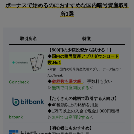
ボーナスで始めるのにおすすめな国内暗号資産取引
所3選
取引所名
特徴
【
500円の少額投資から試せる！】
◆
国内の暗号資産アプリダウンロード
数.No1
※対象：国内の暗号資産取引アプリ、データ協力：
AppTweak
◆
銘柄数も最大級
、手数料も安い
Coincheck
▷
無料で口座開設する
◁
【たくさんの銘柄で取引する人向け】
◆40種類以上の銘柄を用意
◆1万円以上の入金で現金1,000円獲得
bitbank
▷
無料で口座開設する
◁
【
初心者にもおすすめ】