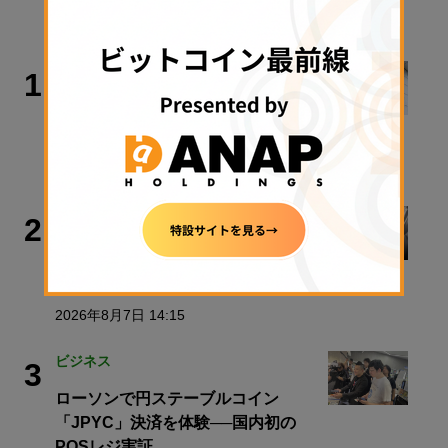
TRENDING
政策・規制
1
金融庁、暗号資産新課のトップに安富
氏
2026年8月7日 17:26
取材・コラム
2
【入門解説】ビットコインの法律が変
わる、税金も変わる
2026年8月7日 14:15
ビジネス
3
ローソンで円ステーブルコイン
「JPYC」決済を体験──国内初の
POSレジ実証