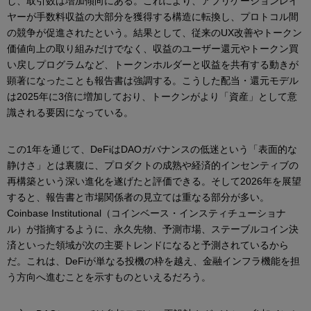
し、取引数は増加傾向にある。これにより、アプリケーションレイ
ヤーが手数料収益の大部分を獲得する構造に転換し、プロトコル間
の競争が促進されたという。結果として、従来のUX改善やトークン
価値向上の取り組みだけでなく、収益のユーザー還元やトークン買
い戻しプログラムなど、トークンホルダーと収益を共有する動きが
顕著になったことも報告書は強調する。こうした配当・還元モデル
は2025年に3倍に増加しており、トークンがより「資産」として意
識される要因になっている。
この1年を通じて、DeFiはDAOガバナンスの低迷という「表面的な
静けさ」とは裏腹に、プロダクトの成熟や経済的インセンティブの
再構築という深い進化を遂げたと評価できる。そして2026年を展望
すると、報告書と市場関係者の見立ては重なる部分が多い。
Coinbase Institutional（コインベース・インスティチューショナ
ル）が指摘するように、永久先物、予測市場、ステーブルコイン決
済といった領域が次の主要トレンドになると予測されているから
だ。これは、DeFiが単なる投機の枠を越え、金融インフラ機能を担
う方向へ進むことを示すものといえるだろう。