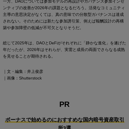
一方、DAOについては参加モデルの再設計やガバナンス参加インセ
ンティブの改善が2026年の課題となるだろう。活発なコミュニティ
主導の意思決定がなくては、真の意味での分散型ガバナンスは達成
されない。そのためには新たな参加誘引策、例えば報酬設計の再構
築や参加障壁の低減が不可欠となりそうだ。
総じて2025年は、DAOとDeFiがそれぞれに「静かな進化」を遂げた
年だったが、2026年はそれらが、実需と成長の両面でさらなる成熟
を見せることが期待される。
｜文・編集：井上俊彦
｜画像：Shutterstock
PR
ボーナスで始めるのにおすすめな国内暗号資産取引
所3選