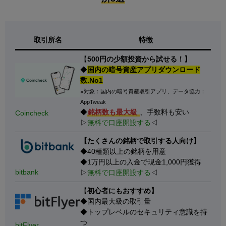
取引所名
特徴
【
500円の少額投資から試せる！】
◆
国内の暗号資産アプリダウンロード
数.No1
※対象：国内の暗号資産取引アプリ、データ協力：
AppTweak
◆
銘柄数も最大級
、手数料も安い
Coincheck
▷
無料で口座開設する
◁
【たくさんの銘柄で取引する人向け】
◆40種類以上の銘柄を用意
◆1万円以上の入金で現金1,000円獲得
bitbank
▷
無料で口座開設する
◁
【
初心者にもおすすめ】
◆国内最大級の取引量
◆トップレベルのセキュリティ意識を持
つ
bitFlyer