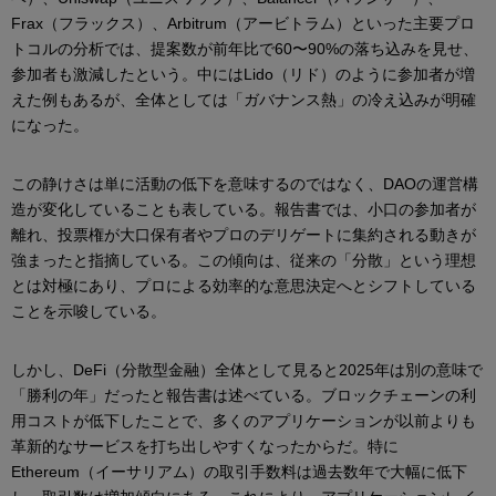
Frax（フラックス）、Arbitrum（アービトラム）といった主要プロ
トコルの分析では、提案数が前年比で60〜90%の落ち込みを見せ、
参加者も激減したという。中にはLido（リド）のように参加者が増
えた例もあるが、全体としては「ガバナンス熱」の冷え込みが明確
になった。
この静けさは単に活動の低下を意味するのではなく、DAOの運営構
造が変化していることも表している。報告書では、小口の参加者が
離れ、投票権が大口保有者やプロのデリゲートに集約される動きが
強まったと指摘している。この傾向は、従来の「分散」という理想
とは対極にあり、プロによる効率的な意思決定へとシフトしている
ことを示唆している。
しかし、DeFi（分散型金融）全体として見ると2025年は別の意味で
「勝利の年」だったと報告書は述べている。ブロックチェーンの利
用コストが低下したことで、多くのアプリケーションが以前よりも
革新的なサービスを打ち出しやすくなったからだ。特に
Ethereum（イーサリアム）の取引手数料は過去数年で大幅に低下