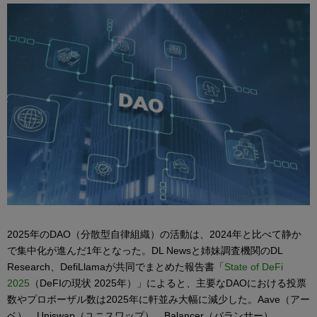
2025年のDAO（分散型自律組織）の活動は、2024年と比べて静か
で集中化が進んだ1年となった。DL Newsと姉妹調査機関のDL
Research、DefiLlamaが共同でまとめた報告書「
State of DeFi
2025
（DeFIの現状 2025年）」によると、主要なDAOにおける投票
数やプロポーザル数は2025年に軒並み大幅に減少した。Aave（アー
ベ）、Uniswap（ユニスワップ）、Balancer（バランサー）、