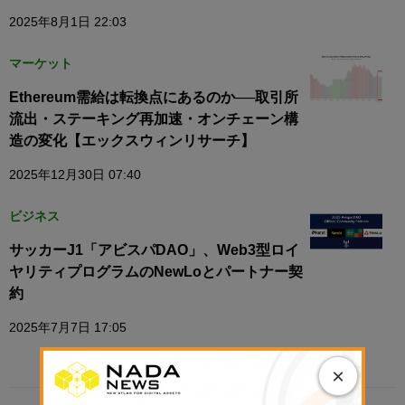
2025年8月1日 22:03
マーケット
Ethereum需給は転換点にあるのか──取引所
流出・ステーキング再加速・オンチェーン構
造の変化【エックスウィンリサーチ】
2025年12月30日 07:40
ビジネス
サッカーJ1「アビスパDAO」、Web3型ロイ
ヤリティプログラムのNewLoとパートナー契
約
2025年7月7日 17:05
×