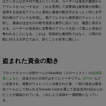
はランダムな文字列で覚えにくいため、ユーザーは過去の履歴から
アドレスをコピーするが、これを悪用して攻撃者は被害者が頻繁に
使用する送金先アドレスと最初と最後の数文字がまったく同じ文字
列の偽のアドレスを作成し、偽アドレスから被害者のウォレットに
対し、価値がほぼゼロの暗号資産を勝手に送りつけ、履歴に表示さ
せる。ユーザーが送金先に攻撃者のアドレスを誤って選ぶと資金が
奪われることになる。これは、技術的な脆弱性ではなく、人間の行
動に付け入る手口であり、防ぐことが非常に難しい。
盗まれた資金の動き
ブロックチェーン分析チームのSlowMist（スローミスト）の
追跡調
査によると
、送金されたUSDTはすぐにイーサリアム（
ETH
）など
に交換され、複数のウォレットに分散された後、一部の資金は匿名
化ツールとして知られるTornado Cashを通じて資金洗浄が試みられ
たことが確認されている。これにより追跡が一層困難になってい
る。