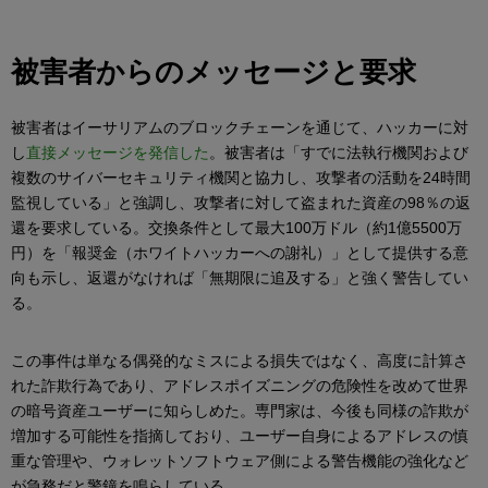
被害者からのメッセージと要求
被害者はイーサリアムのブロックチェーンを通じて、ハッカーに対
し
直接メッセージを発信した
。被害者は「すでに法執行機関および
複数のサイバーセキュリティ機関と協力し、攻撃者の活動を24時間
監視している」と強調し、攻撃者に対して盗まれた資産の98％の返
還を要求している。交換条件として最大100万ドル（約1億5500万
円）を「報奨金（ホワイトハッカーへの謝礼）」として提供する意
向も示し、返還がなければ「無期限に追及する」と強く警告してい
る。
この事件は単なる偶発的なミスによる損失ではなく、高度に計算さ
れた詐欺行為であり、アドレスポイズニングの危険性を改めて世界
の暗号資産ユーザーに知らしめた。専門家は、今後も同様の詐欺が
増加する可能性を指摘しており、ユーザー自身によるアドレスの慎
重な管理や、ウォレットソフトウェア側による警告機能の強化など
が急務だと警鐘を鳴らしている。