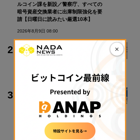
ルコイン課を新設／警察庁、すべての
暗号資産交換業者に出庫制限強化を要
請【日曜日に読みたい厳選10本】
2026年8月9日 08:00
犯罪・事故
2
×
Bybit、2200億円流出事件で北朝鮮ハ
ッカー集団を提訴
2026年8月10日 10:22
政策・規制
3
クラリティ法案、9月15日に審議入り
手続き採決可能に──米政府が日程公
表
2026年8月9日 11:28