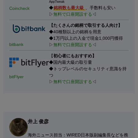
AppTweak
◆
銘柄数も最大級
、手数料も安い
Coincheck
▷
無料で口座開設する
◁
【たくさんの銘柄で取引する人向け】
◆40種類以上の銘柄を用意
◆1万円以上の入金で現金1,000円獲得
bitbank
▷
無料で口座開設する
◁
【
初心者にもおすすめ】
◆国内最大級の取引量
◆トップレベルのセキュリティ意識を持
つ
bitFlyer
▷
無料で口座開設する
◁
井上 俊彦
海外ニュース担当：WIRED日本版副編集長などを務