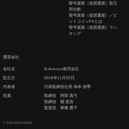
暗号資産（仮想通貨）取引
所比較
暗号資産（仮想通貨）／ビ
ットコインFXとは
暗号資産（仮想通貨）ラン
キング
運営会社
会社名
N.Avenue株式会社
設立日
2018年11月28日
代表者
代表取締役社長 神本 侑季
役員
取締役 阿部 真弓
取締役 縣 恵吾
監査役 東條 愛子
© 2026 NADA NEWS