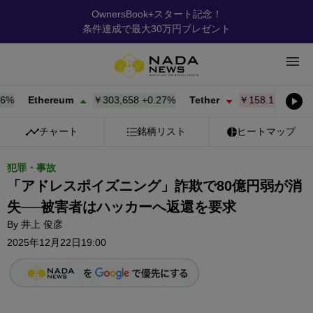
OwnersBook+スタート記念！
条件達成で最大30万円プレゼント
Ethereum
￥303,658
+
0.27%
Tether
￥158.17
-0.01%
チャート
銘柄リスト
ヒートマップ
犯罪・事故
「アドレスポイズニング」詐欺で80億円弱が消
失──被害者はハッカーへ返還を要求
By
井上 俊彦
2025年12月22日19:00