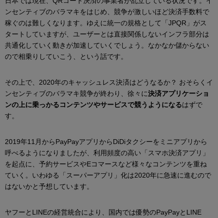
日本では現在、QRコード決済の事業者が乱立している状況です。イ
ンセンティブのバラマキをはじめ、競争が激しいほど決済手数料で
稼ぐのは難しくなります。ゆえに統一の規格として「JPQR」がス
タートしていますが、ユーザーとは直接関係しないインフラ部分は
共通化していく動きが加速していくでしょう。なかなか儲からない
ので相乗りしていこう、という話です。
その上で、2020年のキャッシュレス決済はどうなるか？ おそらくイ
ンセンティブのバラマキ競争が終わり、徐々に
決済アプリケーショ
ンの上に乗っかるコンテンツやサービスで競うようになる
はずで
す。
2019年11月からPayPayアプリからDiDiタクシーをミニアプリから
呼べるようになりましたが、利用頻度の高い「スマホ決済アプリ」
を起点に、予約サービスやEコマースなど様々なコンテンツを重ね
ていく。いわゆる「スーパーアプリ」化は2020年に急速に進むので
はないかと予想しています。
ヤフーとLINEの経営統合により、国内では優勢のPayPayとLINE