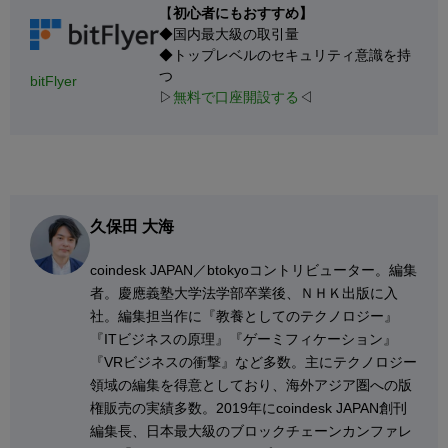
【
初心者にもおすすめ】
◆国内最大級の取引量
◆トップレベルのセキュリティ意識を持
つ
bitFlyer
▷
無料で口座開設する
◁
久保田 大海
coindesk JAPAN／btokyoコントリビューター。編集
者。慶應義塾大学法学部卒業後、ＮＨＫ出版に入
社。編集担当作に『教養としてのテクノロジー』
『ITビジネスの原理』『ゲーミフィケーション』
『VRビジネスの衝撃』など多数。主にテクノロジー
領域の編集を得意としており、海外アジア圏への版
権販売の実績多数。2019年にcoindesk JAPAN創刊
編集長、日本最大級のブロックチェーンカンファレ