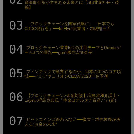
資産取引所が生まれる未来とは【SBI北尾社長・後
編】
「ブロックチェーンを国家戦略に」「日本でも
CBDC発行を」──bitFlyer創業者・加納裕三氏
ブロックチェーン業界5つの注目テーマとDappsゲ
ーム3つの課題──gumi國光宏尚会長
フィンテックで激変するのか、日本の3つのコア領
域──インフキュリオンCEOが2020年を予測
【ブロックチェーン×金融対談】増島雅和弁護士・
LayerX福島良典氏「本命はオルタナ資産だ」(前)
ビットコインは終わらない──慶大・坂井教授が考
える“お金の未来”