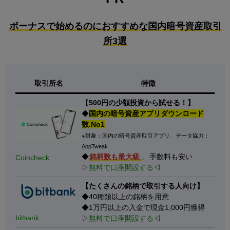
ボーナスで始めるのにおすすめな国内暗号資産取引
所3選
取引所名
特徴
【
500円の少額投資から試せる！】
◆
国内の暗号資産アプリダウンロード
数.No1
※対象：国内の暗号資産取引アプリ、データ協力：
AppTweak
◆
銘柄数も最大級
、手数料も安い
Coincheck
▷
無料で口座開設する
◁
【たくさんの銘柄で取引する人向け】
◆40種類以上の銘柄を用意
◆1万円以上の入金で現金1,000円獲得
bitbank
▷
無料で口座開設する
◁