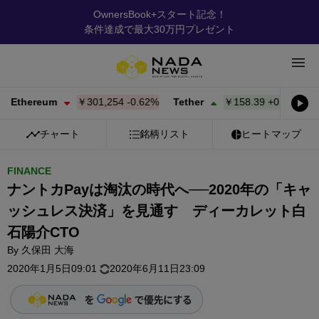
OwnersBook+スタート記念！
条件達成で最大30万円プレゼント
ereum
￥301,254
-0.62%
Tether
￥158.39
+
0.02%
BNB
チャート
銘柄リスト
ヒートマップ
FINANCE
ナントカPayは淘汰の時代へ──2020年の「キャ
ッシュレス決済」を見通す ディーカレット白
石陽介CTO
By
久保田 大海
2020年1月5日09:01
2020年6月11日23:09