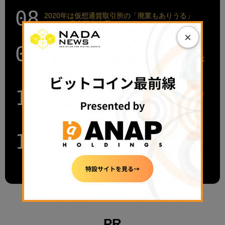
2020年は仮想通貨取引所の「廃業もありうる」
──JCBA廣末紀之会長
×
「ブロックチェーン基盤の金融はインターネット
と同じ轍（てつ）は踏まない」増島弁護士・LayerX
福島氏対談（後）
注目はドル覇権と中国CBDCの行方、クリプトの市
場性研究に注力──マネックス仮想通貨研究所・大
槻奈那所長
ナントカPayは淘汰の時代へ──2020年の「キャッ
シュレス決済」を見通す ディーカレット白石陽介
CTO
PR