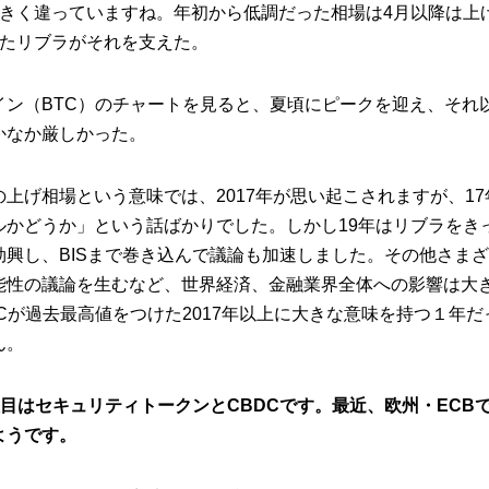
大きく違っていますね。年初から低調だった相場は4月以降は上
れたリブラがそれを支えた。
イン（BTC）のチャートを見ると、夏頃にピークを迎え、それ
かなか厳しかった。
上げ相場という意味では、2017年が思い起こされますが、1
ルかどうか」という話ばかりでした。しかし19年はリブラをき
勃興し、BISまで巻き込んで議論も加速しました。その他さま
能性の議論を生むなど、世界経済、金融業界全体への影響は大
Cが過去最高値をつけた2017年以上に大きな意味を持つ１年
ん。
の注目はセキュリティトークンとCBDCです。最近、欧州・ECBで
ようです。