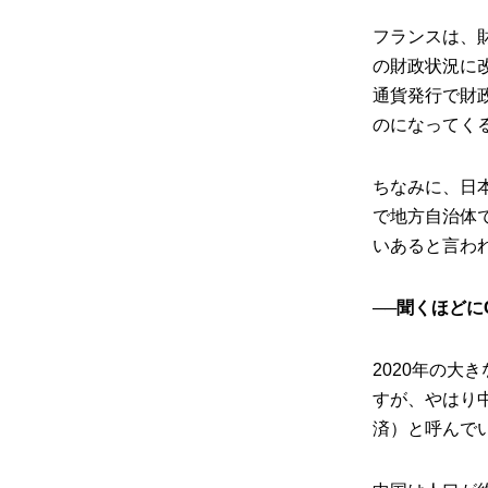
フランスは、
の財政状況に
通貨発行で財
のになってく
ちなみに、日
で地方自治体
いあると言わ
──聞くほどに
2020年の
すが、やはり
済）と呼んで