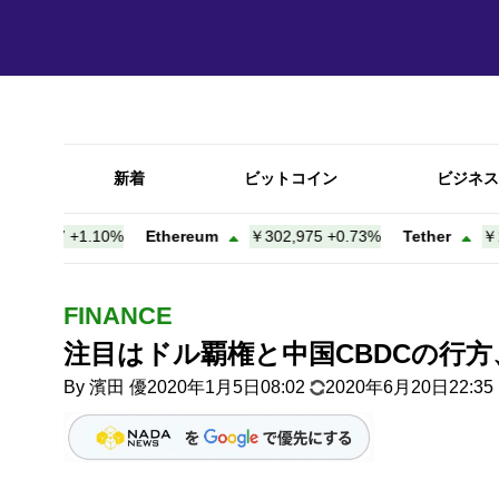
新着
ビットコイン
ビジネス
,317
+
1.10%
Ethereum
￥302,975
+
0.73%
Tether
￥158.
FINANCE
注目はドル覇権と中国CBDCの行
By
濱田 優
2020年1月5日08:02
2020年6月20日22:35