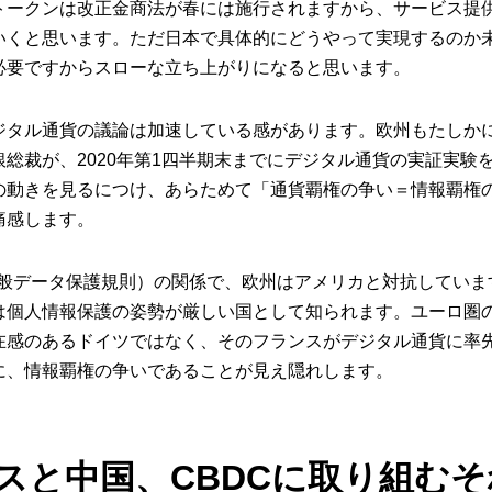
トークンは改正金商法が春には施行されますから、サービス提
いくと思います。ただ日本で具体的にどうやって実現するのか
必要ですからスローな立ち上がりになると思います。
ジタル通貨の議論は加速している感があります。欧州もたしか
銀総裁が、2020年第1四半期末までにデジタル通貨の実証実験
の動きを見るにつけ、あらためて「通貨覇権の争い＝情報覇権
痛感します。
U一般データ保護規則）の関係で、欧州はアメリカと対抗していま
は個人情報保護の姿勢が厳しい国として知られます。ユーロ圏
在感のあるドイツではなく、そのフランスがデジタル通貨に率
に、情報覇権の争いであることが見え隠れします。
スと中国、CBDCに取り組む