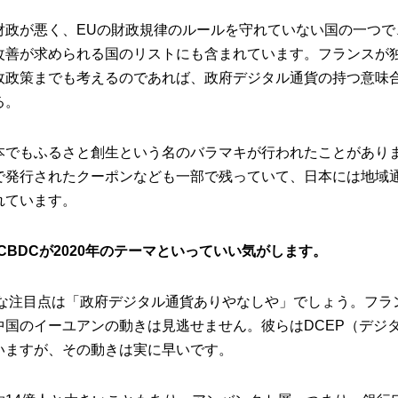
財政が悪く、EUの財政規律のルールを守れていない国の一つで
改善が求められる国のリストにも含まれています。フランスが
政政策までも考えるのであれば、政府デジタル通貨の持つ意味
る。
本でもふるさと創生という名のバラマキが行われたことがあり
で発行されたクーポンなども一部で残っていて、日本には地域通
れています。
CBDCが2020年のテーマといっていい気がします。
大きな注目点は「政府デジタル通貨ありやなしや」でしょう。フラ
中国のイーユアンの動きは見逃せません。彼らはDCEP（デジ
いますが、その動きは実に早いです。