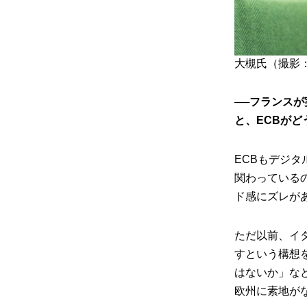
大槻氏（撮影
──フランス
と、ECBが
ECBもデジ
関わっている
ド感にズレが
ただ以前、イ
すという構想
はないか」な
欧州に素地が