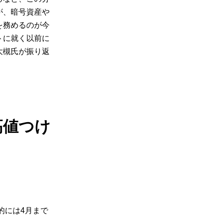
が、暗号資産や
を務めるのが今
トに就く以前に
大槻氏が振り返
高値つけ
的には4月まで