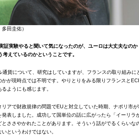
：多田圭佑）
が実証実験やると聞いて気になったのが、ユーロは大丈夫なのか
どう考えているのかということです。
タル通貨について、研究はしていますが、フランスの取り組みにど
のかが現時点では不明です。やりとりをみる限りフランスとEC
あるようにも感じます。
タリアで財政規律の問題でEUと対立していた時期、ナポリ市が
を発表しました。成功して国単位の話に広がったら「イーリラ
どとささやかれたことがあります。そういう話がでるくらいな
ないというわけではない。