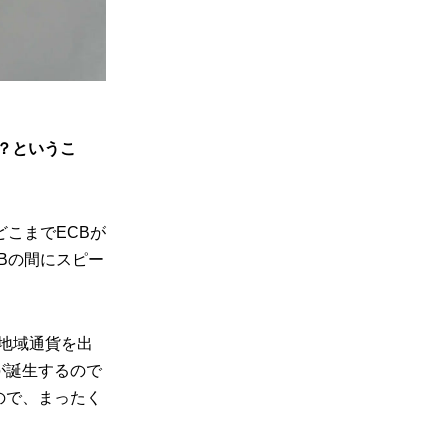
？というこ
こまでECBが
Bの間にスピー
地域通貨を出
が誕生するので
ので、まったく