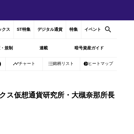
ックス
ST特集
デジタル通貨
特集
イベント
策・規制
連載
暗号資産ガイド
01%
Bitcoin
チャート
￥10,280,317
銘柄リスト
+
1.10%
Ethereum
ヒートマップ
￥302,975
+
ックス仮想通貨研究所・大槻奈那所長