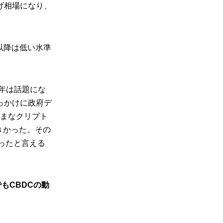
げ相場になり、
以降は低い水準
7年は話題にな
っかけに政府デ
ざまなクリプト
きかった。その
だったと言える
もCBDCの動