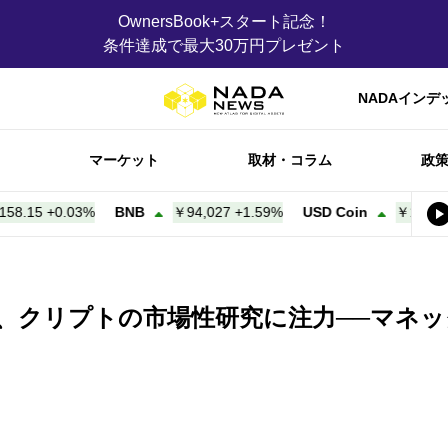
OwnersBook+スタート記念！
条件達成で最大30万円プレゼント
NADAインデ
マーケット
取材・コラム
政
15
+
0.03%
BNB
￥94,027
+
1.59%
USD Coin
￥158.21
+
0.
方、クリプトの市場性研究に注力──マネ