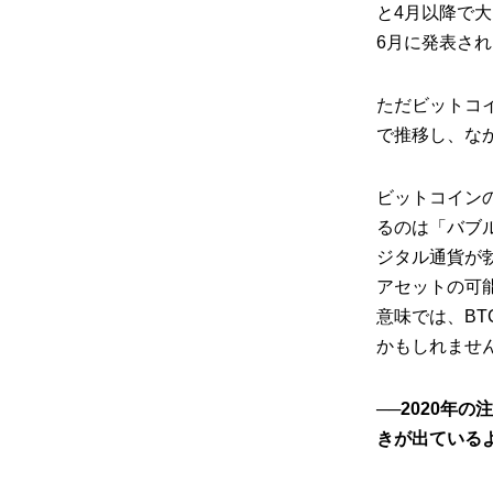
と4月以降で
6月に発表さ
ただビットコ
で推移し、な
ビットコインの
るのは「バブ
ジタル通貨が
アセットの可
意味では、BT
かもしれませ
──2020年
きが出ている