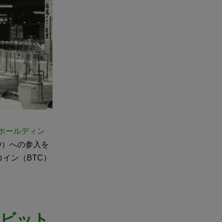
TOホールディン
ury）への参入を
イン（BTC）
のビット