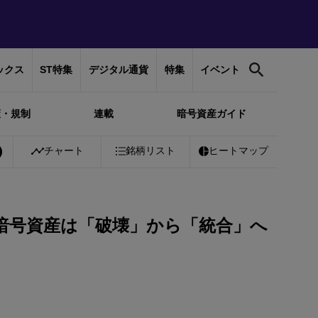
ックス
ST特集
デジタル通貨
特集
イベント
策・規制
連載
暗号資産ガイド
tcoin
￥10,228,066
チャート
+
0.26%
銘柄リスト
Ethereum
ヒートマップ
￥301,977
+
0.31%
年、暗号資産は「破壊」から「統合」へ