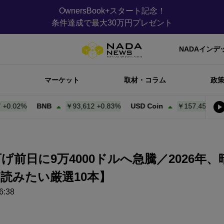
OwnersBook+スタート記念！
条件達成で最大30万円プレゼント
NADAインデ
マーケット
取材・コラム
政
%
BNB
￥93,612
+
0.83%
USD Coin
￥157.45
+
0.00%
Bi
げ前日に9万4000ドルへ急騰／2026
読みたい厳選10本】
:38