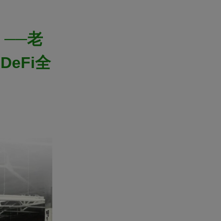
──老
eFi全