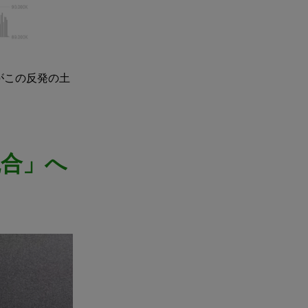
がこの反発の土
統合」へ