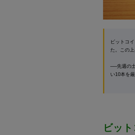
ビットコイ
た。この上
──先週の
い10本を
ビット