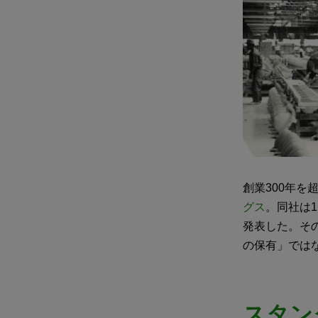
創業300年
グス
。同社は11
発表した。そ
の保有」では
スタン