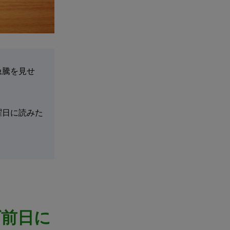
急騰を見せ
曜日に読みた
げ前日に